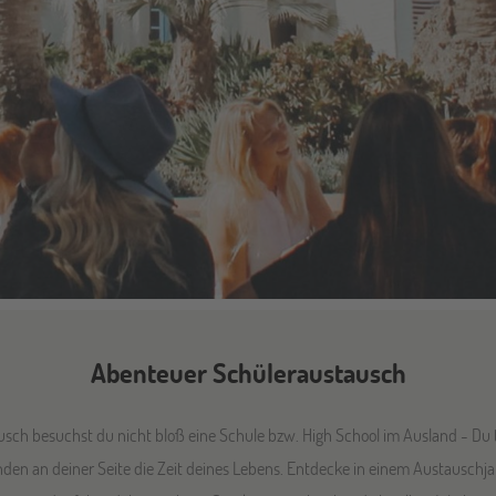
Abenteuer Schüleraustausch
sch besuchst du nicht bloß eine Schule bzw. High School im Ausland - Du t
nden an deiner Seite die Zeit deines Lebens. Entdecke in einem Austauschj