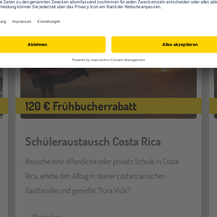
120 € Frühbucherrabatt
Schüleraustausch Costa Rica
Besuche eine öffentliche oder private Schule in Costa
Rica, erlebe den Alltag in deiner costaricanischen
Gastfamilie und genieße "Pura Vida"!
Mehr dazu