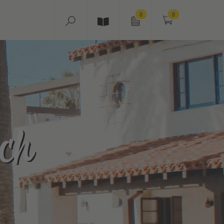
0
0
ch