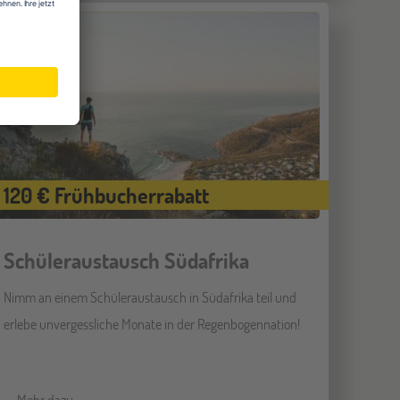
120 € Frühbucherrabatt
Schüleraustausch Südafrika
Nimm an einem Schüleraustausch in Südafrika teil und
erlebe unvergessliche Monate in der Regenbogennation!
Mehr dazu