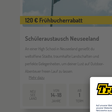
120 € Frühbucherrabatt
Schüleraustausch Neuseeland
An einer High School in Neuseeland genießt du
weltoffene Städte, traumhafte Landschaften und
perfekte Gelegenheiten, um deiner Lust auf Outdoor-
Abenteuer freien Lauf zu lassen.
Mehr dazu
VON
AB
AB
NEU
14-18
1
6.900
SEE
LAND
JAHRE
TERM
EUR