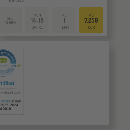
VON
AB
AB
SÜD
14-18
1
7.250
AFRIKA
JAHRE
TERM
EUR
tifikat
xzellentes
merfeedback
lWorks
in den
2025
,
2024
nd
2019