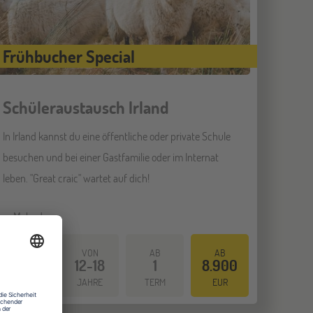
Frühbucher Special
Schüleraustausch Irland
In Irland kannst du eine öffentliche oder private Schule
besuchen und bei einer Gastfamilie oder im Internat
leben. "Great craic" wartet auf dich!
Mehr dazu
VON
AB
AB
12-18
1
8.900
IRLAND
JAHRE
TERM
EUR