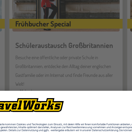
Frühbucher Special
Schüleraustausch Großbritannien
Besuche eine öffentliche oder private Schule in
Großbritannien, entdecke den Alltag deiner englischen
Gastfamilie oder im Internat und finde Freunde aus aller
Welt!
Mehr dazu
VON
AB
AB
13-18
1
1.650
ENGLAND
JAHRE
WOCHE
EUR