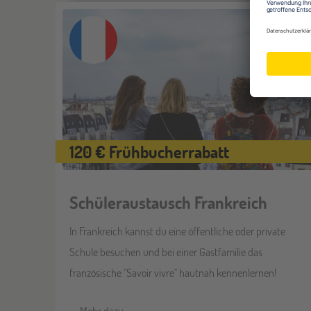
120 € Frühbucherrabatt
Schüleraustausch Frankreich
In Frankreich kannst du eine öffentliche oder private
Schule besuchen und bei einer Gastfamilie das
französische "Savoir vivre" hautnah kennenlernen!
Mehr dazu