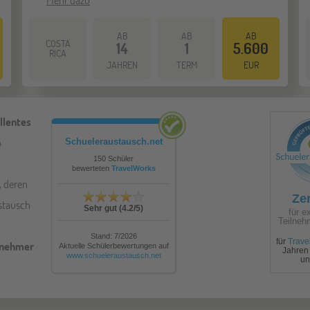
AB
AB
AB
COSTA
14
1
5.600
RICA
JAHREN
TERM
EUR
ellentes
4
Schueleraustausch.net
150
Schüler
bewerteten
TravelWorks
, deren
Zer
stausch
Sehr gut
(
4.2
/5)
für e
Teilneh
Stand:
7/2026
für
Trave
lnehmer
Aktuelle Schülerbewertungen auf
Jahren
www.schueleraustausch.net
u