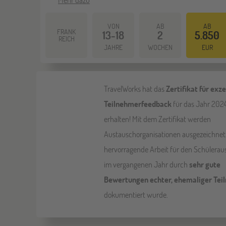
VON
AB
AB
FRANK
13-18
2
5.850
REICH
JAHRE
WOCHEN
EUR
TravelWorks hat das
Zertifikat für exz
Teilnehmerfeedback
für das Jahr 202
erhalten! Mit dem Zertifikat werden
Austauschorganisationen ausgezeichnet
hervorragende Arbeit für den Schülerau
im vergangenen Jahr durch
sehr gute
Bewertungen echter, ehemaliger Tei
dokumentiert wurde.