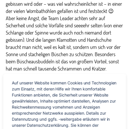
gebissen wird oder – was viel wahrscheinlicher ist – in einer
der vielen Wombathöhlen gefallen ist und feststeckt 😉
Aber keine Angst, die Team Leader achten sehr auf
Sicherheit und solche Vorfälle sind seeeehr selten (von einer
Schlange oder Spinne wurde auch noch niemand dort
gebissen). Und die langen Klamotten und Handschuhe
braucht man nicht, weil es kalt ist, sondern um sich vor der
Sonne und stacheligen Büschen zu schützen. Besonders
beim Büscheausbuddeln ist das von großem Vorteil, sonst
hat man schnell tausende Schrammen und Kratzer.
Am ersten Tag haben wir nach dem Frühstück erstmal eine
Auf unserer Website kommen Cookies und Technologien 
Nachtsichtkamera an einem Mallee Fowl Nest aufgestellt –
zum Einsatz, mit deren Hilfe wir Ihnen komfortable 
Funktionen anbieten, die Sicherheit unserer Website 
eine Art flugunfähiger Vogel, von denen es nur noch wenige
gewährleisten, Inhalte optimiert darstellen, Analysen zur 
gibt. Diese possierlichen Tierchen bauen riesige Nester, die
Reichweitenmessung vornehmen und Anzeigen 
bis zu 1,50 Meter hoch und 4,50 Meter breit sind, allerdings
entsprechender Netzwerke ausspielen. Details zur 
waren in letzter Zeit Fuchsspuren am Nest gefunden
Datennutzung und ggfs. -weitergabe erläutern wir in 
worden, sodass die Naturschützer befürchteten, dass das
unserer Datenschutzerklärung. Sie können der 