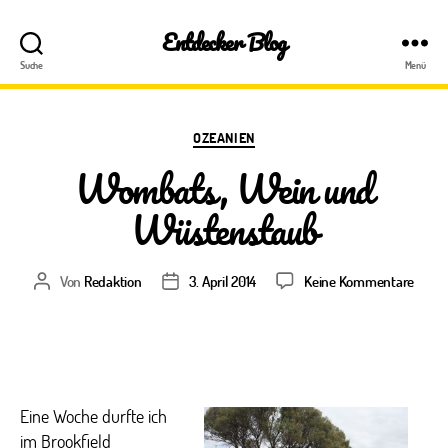
Entdecker Blog
Suche
Menü
Kategorien
OZEANIEN
Wombats, Wein und
Wüstenstaub
zu
Von
Redaktion
3. April 2014
Keine Kommentare
Beitragsautor
Veröffentlichungsdatum
Womb
Wein
und
Wüst
Eine Woche durfte ich
im Brookfield