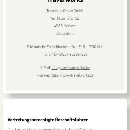
Travelplus Group GmbH
Am Mittelhafen 32
48155 Münster
Deutschland
Telefonische Erreichbarkeit: Mo - Fr, 9 - 17:30 Uhr
Tel. (+49)-(0)251-98209-330
E-Mail:
info
@
travelworks(dot)de
Internet:
https://www.travelworks.de
Vertretungsberechtigte Geschäftsführer
Constanze Sietz, Sonja-Anina Trefzger, Daniela Marques