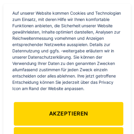
York
–
Auf unserer Website kommen Cookies und Technologien 
fernab
zum Einsatz, mit deren Hilfe wir Ihnen komfortable 
der
Funktionen anbieten, die Sicherheit unserer Website 
Touristenströme
gewährleisten, Inhalte optimiert darstellen, Analysen zur 
Reichweitenmessung vornehmen und Anzeigen 
entsprechender Netzwerke ausspielen. Details zur 
Datennutzung und ggfs. -weitergabe erläutern wir in 
unserer Datenschutzerklärung. Sie können der 
Verwendung Ihrer Daten zu den genannten Zwecken 
allumfassend zustimmen für jeden Zweck einzeln 
entscheiden oder alles ablehnen. Ihre jetzt getroffene 
Entscheidung können Sie jederzeit über das Privacy 
Icon am Rand der Website anpassen.
AKZEPTIEREN
Kennt Ihr das, wenn Ihr denkt: „Yuchuh, gebuuuucht! Ach,
aber ist ja noch ewig hin…“ Und dann „zack“ ist es doch