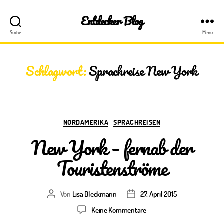
Entdecker Blog
Suche
Menü
Schlagwort:
Sprachreise New York
Kategorien
NORDAMERIKA
SPRACHREISEN
New York – fernab der
Touristenströme
Von
Lisa Bleckmann
27. April 2015
Beitragsautor
Veröffentlichungsdatum
zu
Keine Kommentare
New