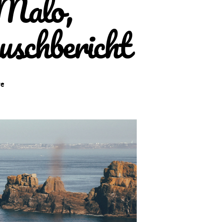
 Malo,
uschbericht
zu
re
Mein
Abenteuer
in
St.
Malo,
Frankreich:
Ein
Schüleraustauschbericht