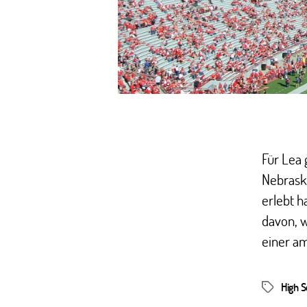
Für Lea 
Nebraska
erlebt h
davon, w
einer am
High 
Schlagwör