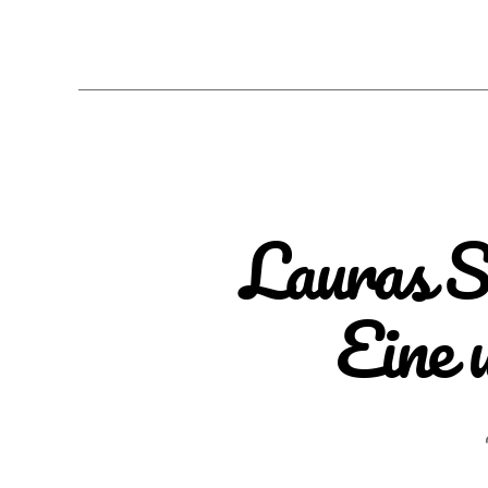
Lauras S
Eine 