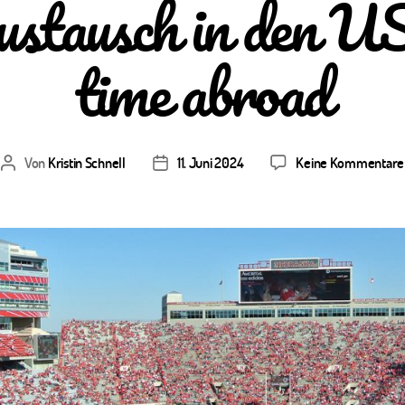
austausch in den 
time abroad
Von
Kristin Schnell
11. Juni 2024
Keine Kommentare
Beitragsautor
Veröffentlichungsdatum