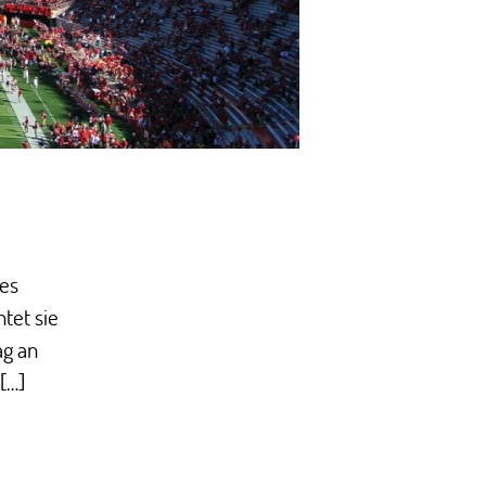
les
tet sie
ag an
[…]