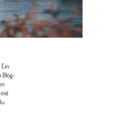
 Ein
m Blog-
en
 mit
Du