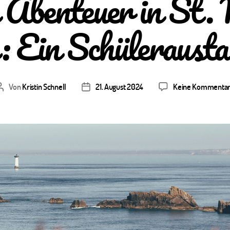
Abenteuer in St.
: Ein Schülerausta
Von
Kristin Schnell
21. August 2024
Keine Kommenta
Beitragsautor
Veröffentlichungsdatum