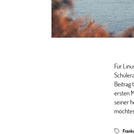
Für Linu
Schülera
Beitrag 
ersten M
seiner h
möchtes
Frank
Schlagwör