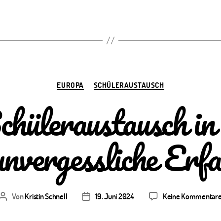
Kategorien
EUROPA
SCHÜLERAUSTAUSCH
chüleraustausch in
unvergessliche Erf
Von
Kristin Schnell
19. Juni 2024
Keine Kommentar
Beitragsautor
Veröffentlichungsdatum