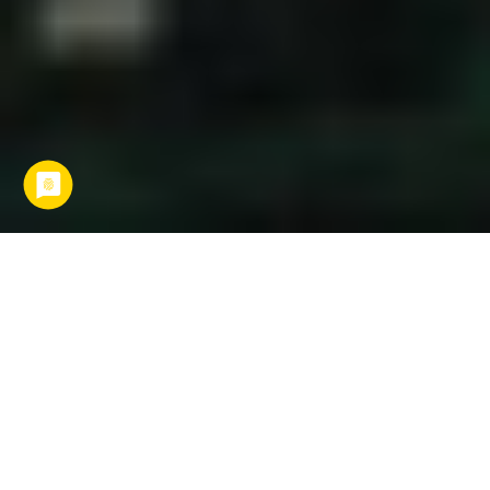
Asien ist
der größte Kontinent
der Erde und umfasst etwa
ein Drittel der Landmasse unseres Planeten. Hier leben mit
etwa 4 Milliarden Menschen gute 60 Prozent der
Weltbevölkerung. Kein Wunder also, dass es in Asien so
unglaublich viel zu entdecken gibt. Asien ist ein Kontinent
voller landschaftlicher und vor allem
kultureller Vielfalt
.
Von Tempeln, durch dichten Regenwald bis hin zu einem
entspannenden Stop an den Traumstränden von Vietnam,