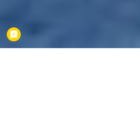
Unsere Autoren berichten Euch von vielen Facetten des
nordamerikanischen Kontinentes! Beim Erkunden des
Monument Valleys in den
USA
auf dem Rücken des Pferdes
lernt man viel über die Geschichte der Indianer, während
des Sonnenuntergangs bestaunt man die Erhabenheit des
Grand Canyons, im Big Apple von New York lässt man sich
von der Aussicht vom Empire State Building begeistern,
geht in L.A. auf dem „Walk of Fame“ spazieren oder
ergründet die Everglades in einem Airboat. Das sind nur
einige magische Momente, von denen Euch unsere Autoren
berichten können.