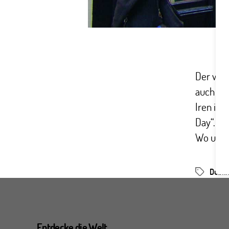
Der wohl
auch St.
Iren in 
Day“. Wa
Wo und 
Dubli
Schlagwör
Entdecke die Welt