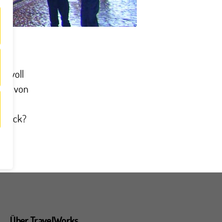
ebevoll
rtag von
or a
atrick?
Über TravelWorks