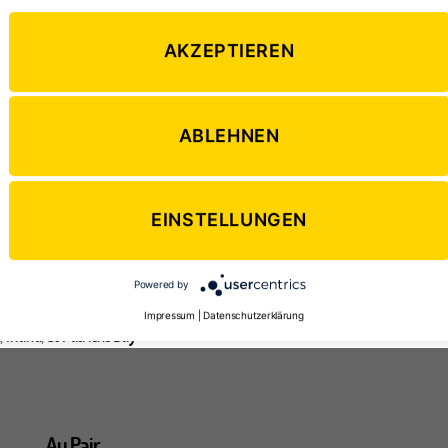
AKZEPTIEREN
ABLEHNEN
 bekannteste irische Feiertag ist der St. Patrick’s Day – li
 Paddy’s genannt. In jedem Jahr wird der 17. März als Feie
der ganzen Welt gefeiert und manch Nicht-Ire wird „Irish f
EINSTELLUNGEN
s aber feiert man eigentlich an diesem Tag? Wer war St. P
wie wird […]
Powered by
Impressum
|
Datenschutzerklärung
n
,
Irland
,
St Patricks Day
ter
Au Pair