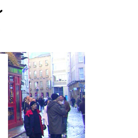
zu
e
St.
Patrick’s
Day