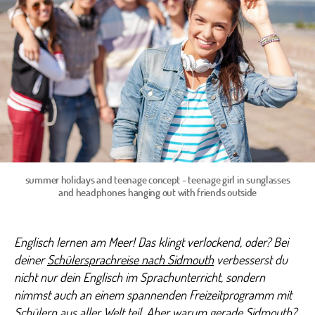
nach
Sidm
summer holidays and teenage concept - teenage girl in sunglasses
and headphones hanging out with friends outside
Englisch lernen am Meer! Das klingt verlockend, oder? Bei
deiner
Schülersprachreise nach Sidmouth
verbesserst du
nicht nur dein Englisch im Sprachunterricht, sondern
nimmst auch an einem spannenden Freizeitprogramm mit
Schülern aus aller Welt teil. Aber warum gerade Sidmouth?