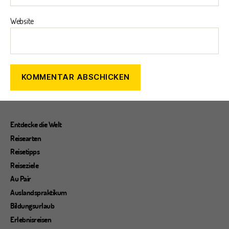
Website
Entdecke die Welt
Reisearten
Reisetipps
Reiseziele
Au Pair
Auslandspraktikum
Bildungsurlaub
Erlebnisreisen