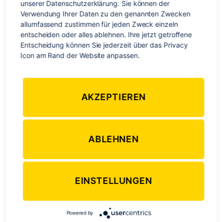
unserer Datenschutzerklärung. Sie können der 
Verwendung Ihrer Daten zu den genannten Zwecken 
allumfassend zustimmen für jeden Zweck einzeln 
entscheiden oder alles ablehnen. Ihre jetzt getroffene 
Entscheidung können Sie jederzeit über das Privacy 
Icon am Rand der Website anpassen.
AKZEPTIEREN
ABLEHNEN
4. Lernen mit Gleichaltrigen
EINSTELLUNGEN
Egal ob du 12 oder 17 Jahre alt bist, du wirst in jedem Fall
mit Schülern in der gleichen Altersgruppe zusammen
Unterricht haben und deine Freizeit verbringen. Jüngere
Powered by