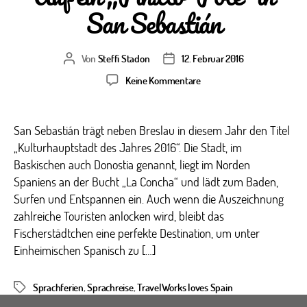
San Sebastián
Von
Steffi Stadon
12. Februar 2016
Beitragsautor
Veröffentlichungsdatum
zu
Keine Kommentare
Auf
ein
„Pinxto-
San Sebastián trägt neben Breslau in diesem Jahr den Titel
Pote“
„Kulturhauptstadt des Jahres 2016“. Die Stadt, im
in
Baskischen auch Donostia genannt, liegt im Norden
San
Spaniens an der Bucht „La Concha“ und lädt zum Baden,
Sebastián
Surfen und Entspannen ein. Auch wenn die Auszeichnung
zahlreiche Touristen anlocken wird, bleibt das
Fischerstädtchen eine perfekte Destination, um unter
Einheimischen Spanisch zu […]
Sprachferien
,
Sprachreise
,
TravelWorks loves Spain
Schlagwörter