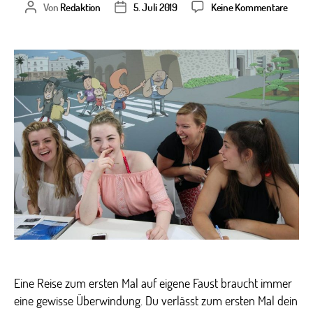
zu
Von
Redaktion
5. Juli 2019
Keine Kommentare
Beitragsautor
Veröffentlichungsdatum
Deine
Sprach
im
Ausla
Eine Reise zum ersten Mal auf eigene Faust braucht immer
eine gewisse Überwindung. Du verlässt zum ersten Mal dein