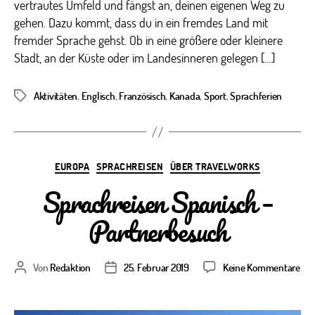
vertrautes Umfeld und fängst an, deinen eigenen Weg zu
gehen. Dazu kommt, dass du in ein fremdes Land mit
fremder Sprache gehst. Ob in eine größere oder kleinere
Stadt, an der Küste oder im Landesinneren gelegen […]
Aktivitäten
,
Englisch
,
Französisch
,
Kanada
,
Sport
,
Sprachferien
Schlagwörter
Kategorien
EUROPA
SPRACHREISEN
ÜBER TRAVELWORKS
Sprachreisen Spanisch –
Partnerbesuch
zu
Von
Redaktion
25. Februar 2019
Keine Kommentare
Beitragsautor
Veröffentlichungsdatum
Spr
Spa
–