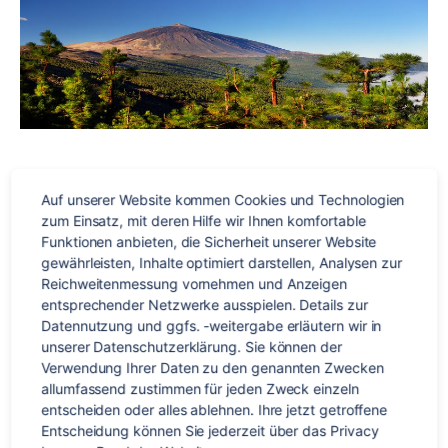
Par
Wo kann man eine neue Sprache am besten lernen oder
Auf unserer Website kommen Cookies und Technologien 
eine bereits gelernte Sprache vertiefen? – Ganz einfach: bei
zum Einsatz, mit deren Hilfe wir Ihnen komfortable 
einer Sprachreise in dem jeweiligen Land. Wenn du schon
Funktionen anbieten, die Sicherheit unserer Website 
immer mal Spanisch sprechen oder dein bereits
gewährleisten, Inhalte optimiert darstellen, Analysen zur 
Reichweitenmessung vornehmen und Anzeigen 
vorhandenes Vokabular auffrischen wolltest, dann sind
entsprechender Netzwerke ausspielen. Details zur 
unsere Sprachreisen nach Spanien oder Lateinamerika
Datennutzung und ggfs. -weitergabe erläutern wir in 
goldrichtig für dich. Vor zwei Wochen war Mirjana, […]
unserer Datenschutzerklärung. Sie können der 
Verwendung Ihrer Daten zu den genannten Zwecken 
allumfassend zustimmen für jeden Zweck einzeln 
Interview
,
lateinamerika
,
Sprachferien
,
Sprachreise
,
Sprachschule
,
Schlagwörter
entscheiden oder alles ablehnen. Ihre jetzt getroffene 
Tipps
Entscheidung können Sie jederzeit über das Privacy 