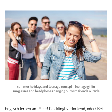
5
Grün
für
eine
Schül
nach
Sidm
summer holidays and teenage concept - teenage girl in
sunglasses and headphones hanging out with friends outside
Englisch lernen am Meer! Das klingt verlockend, oder? Bei