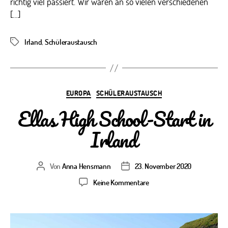
richtig viel passiert. Wir waren an so vielen verschiedenen
[…]
Irland
,
Schüleraustausch
Schlagwörter
Kategorien
EUROPA
SCHÜLERAUSTAUSCH
Ellas High School-Start in
Irland
Von
Anna Hensmann
23. November 2020
Beitragsautor
Veröffentlichungsdatum
zu
Keine Kommentare
Ellas
High
School-
Start