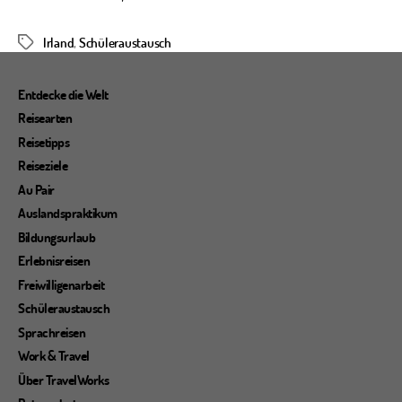
Irland
,
Schüleraustausch
Schlagwörter
Entdecke die Welt
Reisearten
Reisetipps
Reiseziele
Au Pair
Auslandspraktikum
Bildungsurlaub
Erlebnisreisen
Freiwilligenarbeit
Schüleraustausch
Sprachreisen
Work & Travel
Über TravelWorks