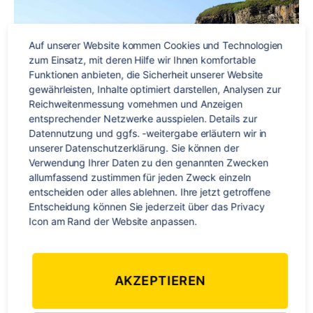
in
Irland
Auf unserer Website kommen Cookies und Technologien 
zum Einsatz, mit deren Hilfe wir Ihnen komfortable 
Funktionen anbieten, die Sicherheit unserer Website 
gewährleisten, Inhalte optimiert darstellen, Analysen zur 
Reichweitenmessung vornehmen und Anzeigen 
entsprechender Netzwerke ausspielen. Details zur 
Datennutzung und ggfs. -weitergabe erläutern wir in 
unserer Datenschutzerklärung. Sie können der 
Verwendung Ihrer Daten zu den genannten Zwecken 
allumfassend zustimmen für jeden Zweck einzeln 
entscheiden oder alles ablehnen. Ihre jetzt getroffene 
Entscheidung können Sie jederzeit über das Privacy 
Hi, ich bin Ella und ich habe von TravelWorks das USA
Icon am Rand der Website anpassen.
Weltbürger Stipendium erhalten. Aufgrund von Corona
musste ich meinen Aufenthalt nach Irland verschieben und
bin nun schon seit September auf der „grünen Insel“. Was
AKZEPTIEREN
ich hier erlebe, erfahrt ihr in diesem Blog. Heute lebe ich seit
einem Monat in Newcastle West, einem kleinen Ort […]