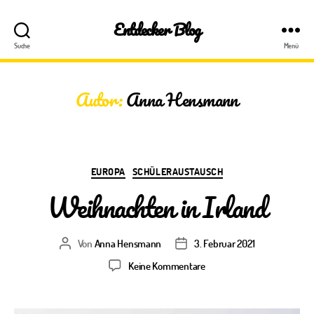
Entdecker Blog
Suche
Menü
Autor:
Anna Hensmann
Kategorien
EUROPA
SCHÜLERAUSTAUSCH
Weihnachten in Irland
Von
Anna Hensmann
3. Februar 2021
Beitragsautor
Veröffentlichungsdatum
zu
Keine Kommentare
Weihnachten
in
Irland