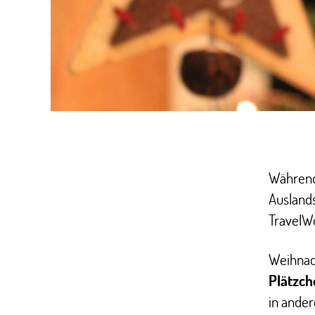
Während
Auslands
TravelW
Weihnach
Plätzch
in ande