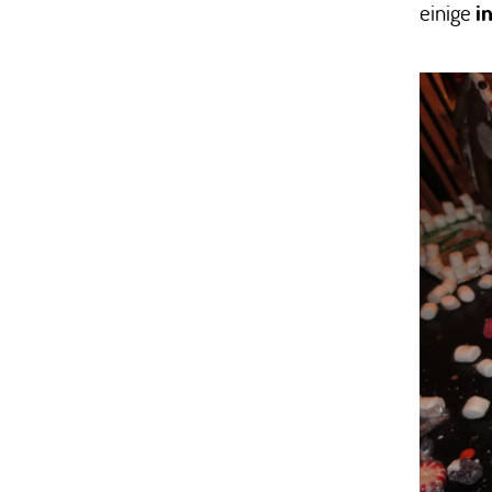
einige
i