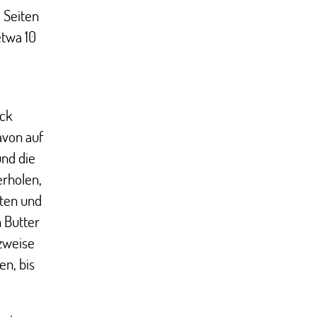
 Seiten
etwa 10
eck
avon auf
und die
erholen,
eten und
 Butter
zweise
en, bis