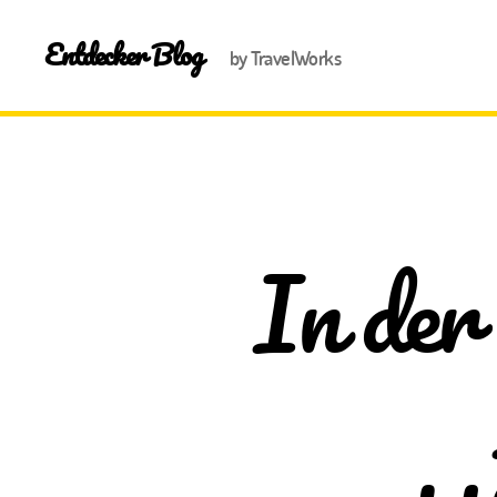
Entdecker Blog
by TravelWorks
In der