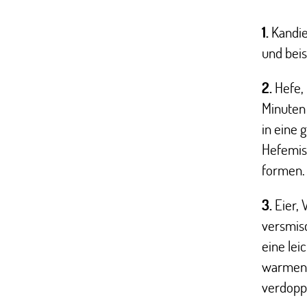
1.
Kandie
und beis
2.
Hefe, 
Minuten 
in eine 
Hefemisc
formen.
3.
Eier, 
versmisc
eine lei
warmen O
verdoppe