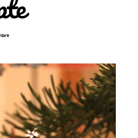
pte
zu
tare
In
der
Weihnachtsbäckerei:
Internationale
Weihnachtsrezepte