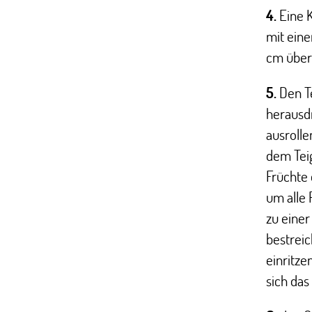
4.
Eine 
mit eine
cm über
5.
Den Te
herausd
ausrolle
dem Teig
Früchte
um alle 
zu einer
bestrei
einritze
sich das