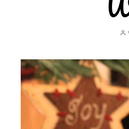
We
Bei