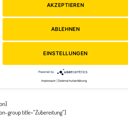
 EL Weinbrand oder Rum
AKZEPTIEREN
 g Trockenhefe
20 ml warme Milch
ABLEHNEN
 g feinster Zucker
00 g Mehl
Eier
EINSTELLUNGEN
 Tropfen Vanillearoma
50 g weiche Butter
Powered by
Impressum
|
Datenschutzerklärung
 g Butter, zerlassen
on]
on-group title=“Zubereitung“]