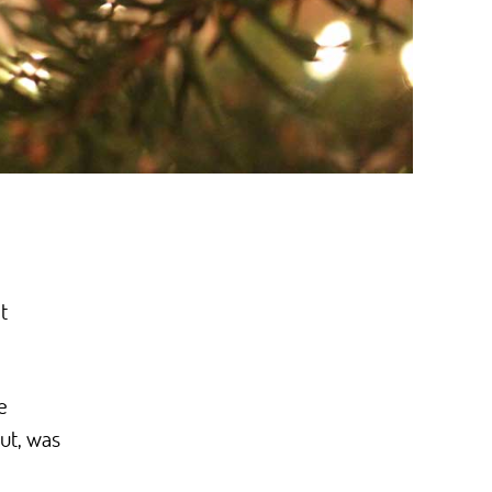
t
e
ut, was