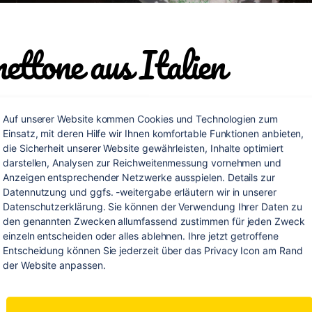
ettone aus Italien
e ist eine Spezialität aus Mailand, die dort traditionell zur
Auf unserer Website kommen Cookies und Technologien zum 
Einsatz, mit deren Hilfe wir Ihnen komfortable Funktionen anbieten, 
htszeit gegessen wird. Es handelt sich um einen kuppelf
die Sicherheit unserer Website gewährleisten, Inhalte optimiert 
 der mit Rosinen und kandierten Früchten gebacken wird
darstellen, Analysen zur Reichweitenmessung vornehmen und 
süße Getränke gereicht.
Anzeigen entsprechender Netzwerke ausspielen. Details zur 
Datennutzung und ggfs. -weitergabe erläutern wir in unserer 
Datenschutzerklärung. Sie können der Verwendung Ihrer Daten zu 
:
den genannten Zwecken allumfassend zustimmen für jeden Zweck 
einzeln entscheiden oder alles ablehnen. Ihre jetzt getroffene 
 g kandierte Früchte, 80 g Sultaninen
Entscheidung können Sie jederzeit über das Privacy Icon am Rand 
der Website anpassen.
 TL abgeriebene Zitronenschale, 1 TL abgeriebene
rangenschale (unbehandelt)