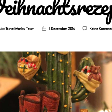
ihnachtsreze
Von
TravelWorks-Team
1. Dezember 2014
Keine Kommen
tragsautor
Veröffentlichungsdatum