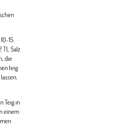
ischen
 10-15
2 TL Salz
n, die
hen teig
lassen.
n Teig in
an einem
lumen