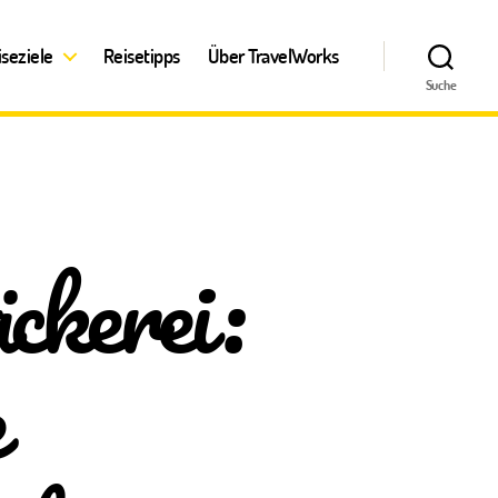
iseziele
Reisetipps
Über TravelWorks
Suche
ckerei:
e