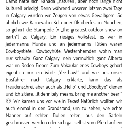
Damit hatte sich Kanada „naturell“, aber noch lange nicht
kulturell erledigt. Denn während unserer letzten zwei Tage
in Calgary wurden wir Zeugen von etwas Gewaltigem. So
ähnlich wie Karneval in Köln oder Oktoberfest in München,
so gehört die Stampede (= „the greatest outdoor show on
earth“) zu Calgary. Ein riesiges Volksfest, es war in
jedermanns Munde und an jedermanns Füßen waren
Cowboystiefel. Cowboyhüte, Westernhemden wohin man
nur schaute. Ganz Calgary, nein vermutlich ganz Alberta
war im Rodeo-Fieber. Zum Vokaular enes Cowboys gehört
eigentlich nur ein Wort: „Yee-haw!“ und wie uns unser
Busfahrer nach Calgary erklärte, kann das als
Freudenschrei, aber auch als „Hello“ und „Goodbye“ dienen
und ich zitiere: „it definitely means, bring me another beer!“
🙂 Wir kamen uns vor wie in Texas! Natürlich wollten wir
auch einmal in den Grandstand, um zu sehen, wie echte
Männer auf echten Bullen reiten, aus den Satteln
geschmissen werden oder sich gar selbst vom Pferd auf ein