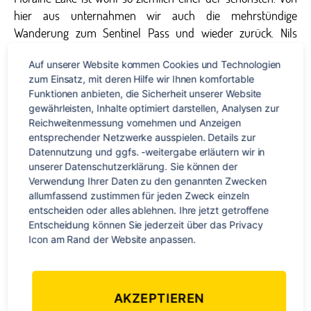
hier aus unternahmen wir auch die mehrstündige
Wanderung zum Sentinel Pass und wieder zurück. Nils
kürzte bergab mit einer einer Popo-Rutsche den steilen
Auf unserer Website kommen Cookies und Technologien 
schneebedeckten Hang ab 🙂 Mit unterwegs waren Anne
zum Einsatz, mit deren Hilfe wir Ihnen komfortable 
und Jan, ein deutsches Ärztepärchen aus Frankfurt. Mit den
Funktionen anbieten, die Sicherheit unserer Website 
beiden wurden anschließend abends auch gekocht und
gewährleisten, Inhalte optimiert darstellen, Analysen zur 
etwas Bier getrunken.
Reichweitenmessung vornehmen und Anzeigen 
entsprechender Netzwerke ausspielen. Details zur 
Unsere Zeit in der Natur
Datennutzung und ggfs. -weitergabe erläutern wir in 
unserer Datenschutzerklärung. Sie können der 
bzw, für´s Wandern hing
Verwendung Ihrer Daten zu den genannten Zwecken 
maßgeblich von der
allumfassend zustimmen für jeden Zweck einzeln 
WM ab und durfte nicht
entscheiden oder alles ablehnen. Ihre jetzt getroffene 
mit den Spielen der
Entscheidung können Sie jederzeit über das Privacy 
deutschen
Icon am Rand der Website anpassen.
Nationalmannschaft
interferrieren und diese
waren eben meistens bei uns entweder morgens um 10
AKZEPTIEREN
oder mittags um 2. Prioritäten setzten und Farbe bekennen!