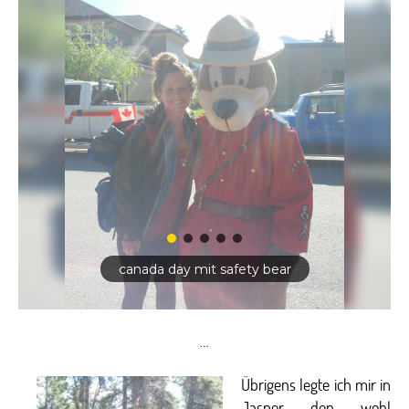
canada day mit safety bear
…
Übrigens legte ich mir in
Jasper den wohl