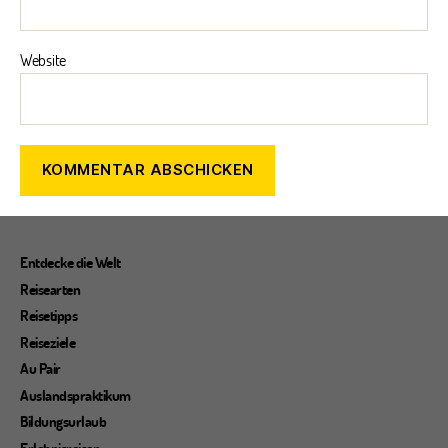
Website
Entdecke die Welt
Reisearten
Reisetipps
Reiseziele
Au Pair
Auslandspraktikum
Bildungsurlaub
Erlebnisreisen