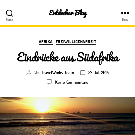
Entdecker Blog
Suche
Menü
Kategorien
AFRIKA
FREIWILLIGENARBEIT
Eindrücke aus Südafrika
Von
TravelWorks-Team
27. Juli 2014
Beitragsautor
Veröffentlichungsdatum
zu
Keine Kommentare
Eindrücke
aus
Südafrika