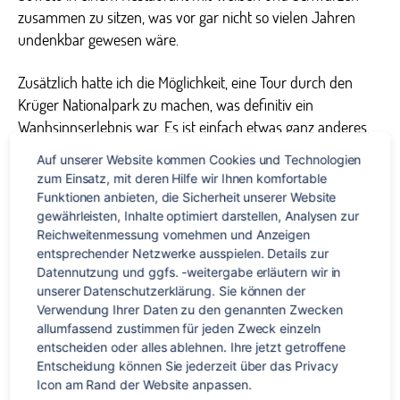
zusammen zu sitzen, was vor gar nicht so vielen Jahren
undenkbar gewesen wäre.
Zusätzlich hatte ich die Möglichkeit, eine Tour durch den
Krüger Nationalpark zu machen, was definitiv ein
Wanhsinnserlebnis war. Es ist einfach etwas ganz anderes,
die Tiere in freier Wildbahn und nicht im Zoo zu sehen. Das
Auf unserer Website kommen Cookies und Technologien 
Highlight war dann, als drei Hyänen immer näher an unser
zum Einsatz, mit deren Hilfe wir Ihnen komfortable 
Auto kamen (so dass ich irgendwann auch besser mal das
Funktionen anbieten, die Sicherheit unserer Website 
Fenster geschlossen habe) und schließlich die Insekten von
gewährleisten, Inhalte optimiert darstellen, Analysen zur 
Reichweitenmessung vornehmen und Anzeigen 
der Motorhaube ableckten!
entsprechender Netzwerke ausspielen. Details zur 
Datennutzung und ggfs. -weitergabe erläutern wir in 
Insgesamt war ich von der Vielfalt, die das Land zu bieten
unserer Datenschutzerklärung. Sie können der 
hat – Meer, Berge, Nationalpark, einzigartige Tierwelt, usw. -,
Verwendung Ihrer Daten zu den genannten Zwecken 
und den Menschen begeistert und beeindruckt und ich
allumfassend zustimmen für jeden Zweck einzeln 
möchte auf jeden Fall noch einmal für längere Zeit nach
entscheiden oder alles ablehnen. Ihre jetzt getroffene 
Entscheidung können Sie jederzeit über das Privacy 
Südafrika
Icon am Rand der Website anpassen.