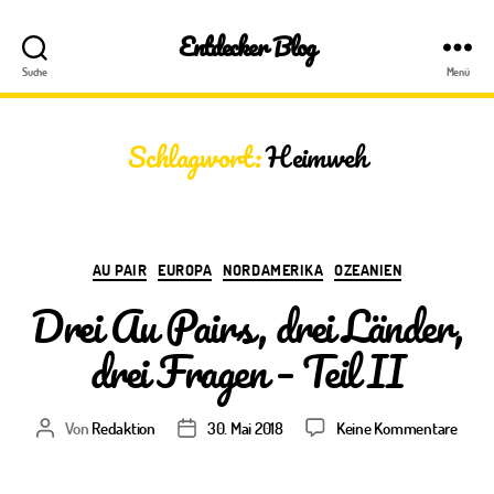
Entdecker Blog
Suche
Menü
Schlagwort:
Heimweh
Kategorien
AU PAIR
EUROPA
NORDAMERIKA
OZEANIEN
Drei Au Pairs, drei Länder,
drei Fragen – Teil II
zu
Von
Redaktion
30. Mai 2018
Keine Kommentare
Beitragsautor
Veröffentlichungsdatum
Drei
Au