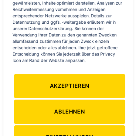
gewährleisten, Inhalte optimiert darstellen, Analysen zur 
Reichweitenmessung vornehmen und Anzeigen 
entsprechender Netzwerke ausspielen. Details zur 
Kategorien
Datennutzung und ggfs. -weitergabe erläutern wir in 
REISETIPPS
unserer Datenschutzerklärung. Sie können der 
Was soll ich gegen Heimweh
Verwendung Ihrer Daten zu den genannten Zwecken 
allumfassend zustimmen für jeden Zweck einzeln 
tun?
entscheiden oder alles ablehnen. Ihre jetzt getroffene 
Entscheidung können Sie jederzeit über das Privacy 
Icon am Rand der Website anpassen.
Von
TravelWorks-Team
5. September 2016
Beitragsautor
Veröffentlichungsdatum
zu
4 Kommentare
Was
AKZEPTIEREN
soll
ich
gegen
Heimweh
ABLEHNEN
tun?