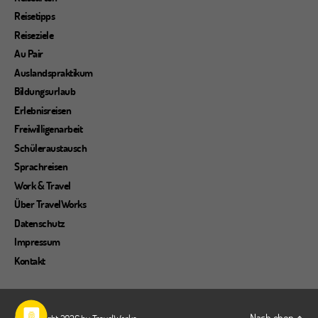
Reisetipps
Reiseziele
Au Pair
Auslandspraktikum
Bildungsurlaub
Erlebnisreisen
Freiwilligenarbeit
Schüleraustausch
Sprachreisen
Work & Travel
Über TravelWorks
Datenschutz
Impressum
Kontakt
Nach oben
↑