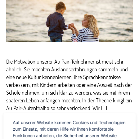
Pairs,
drei
Lände
drei
Frage
–
Teil
II
Die Motivation unserer Au Pair-Teilnehmer ist meist sehr
ähnlich: Sie möchten Auslandserfahrungen sammeln und
eine neue Kultur kennenlernen, ihre Sprachkenntnisse
verbessern, mit Kindern arbeiten oder eine Auszeit nach der
Schule nehmen, um sich klar zu werden, was sie mit ihrem
späteren Leben anfangen möchten. In der Theorie klingt ein
Au Pair-Aufenthalt also sehr verlockend. Wir […]
Auf unserer Website kommen Cookies und Technologien 
Arbeiten
,
Au pair
,
Ausland
,
Australien
,
Gastfamilie
,
Großbritannien
,
Schlagwörter
zum Einsatz, mit deren Hilfe wir Ihnen komfortable 
Heimweh
,
Interview
,
Kultur
,
USA
Funktionen anbieten, die Sicherheit unserer Website 