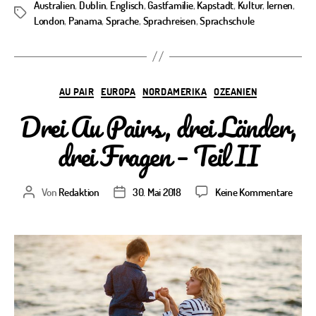
Australien
,
Dublin
,
Englisch
,
Gastfamilie
,
Kapstadt
,
Kultur
,
lernen
,
Schlagwörter
London
,
Panama
,
Sprache
,
Sprachreisen
,
Sprachschule
Kategorien
AU PAIR
EUROPA
NORDAMERIKA
OZEANIEN
Drei Au Pairs, drei Länder,
drei Fragen – Teil II
zu
Von
Redaktion
30. Mai 2018
Keine Kommentare
Beitragsautor
Veröffentlichungsdatum
Drei
Au
Pairs,
drei
Lände
drei
Frage
–