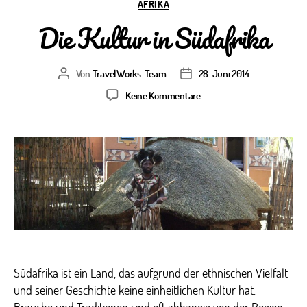
Kategorien
AFRIKA
Die Kultur in Südafrika
Von
TravelWorks-Team
28. Juni 2014
Beitragsautor
Veröffentlichungsdatum
zu
Keine Kommentare
Die
Kultur
in
Südafrika
Südafrika ist ein Land, das aufgrund der ethnischen Vielfalt
und seiner Geschichte keine einheitlichen Kultur hat.