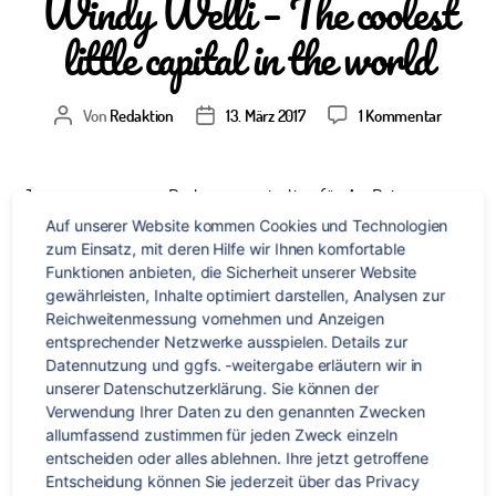
Windy Welli – The coolest
little capital in the world
zu
Von
Redaktion
13. März 2017
1 Kommentar
Beitragsautor
Veröffentlichungsdatum
Windy
Welli
–
Jayne von unserer Partnerorganisation für Au Pair-
The
Aufenthalte in Neuseeland ist verliebt in Wellington. Warum
Auf unserer Website kommen Cookies und Technologien 
coolest
es ihr die Hauptstadt Neuseelands so angetan hat, was du in
zum Einsatz, mit deren Hilfe wir Ihnen komfortable 
little
Funktionen anbieten, die Sicherheit unserer Website 
Wellington alles erleben kannst und warum die Stadt
capital
gewährleisten, Inhalte optimiert darstellen, Analysen zur 
perfekt für dein Au Pair-Abenteuer ist, erzählt sie dir hier.
in
Reichweitenmessung vornehmen und Anzeigen 
The coolest little capital in the world Well, it’s not called the
the
entsprechender Netzwerke ausspielen. Details zur 
world
[…]
Datennutzung und ggfs. -weitergabe erläutern wir in 
unserer Datenschutzerklärung. Sie können der 
Verwendung Ihrer Daten zu den genannten Zwecken 
Au pair
,
Kiwi
,
Kultur
,
Neuseeland
,
New Zealand
,
Sport
,
Wellington
Schlagwörter
allumfassend zustimmen für jeden Zweck einzeln 
entscheiden oder alles ablehnen. Ihre jetzt getroffene 
Entscheidung können Sie jederzeit über das Privacy 