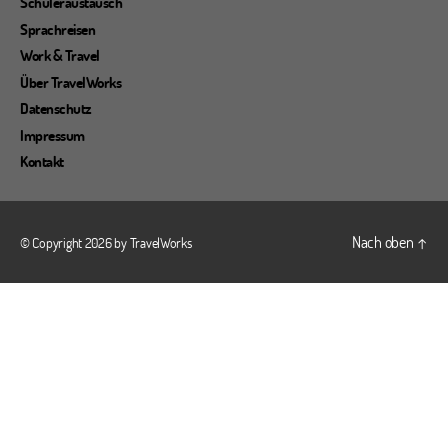
Schüleraustausch
Sprachreisen
Work & Travel
Über TravelWorks
Datenschutz
Impressum
Kontakt
Nach oben
↑
© Copyright 2026 by
TravelWorks