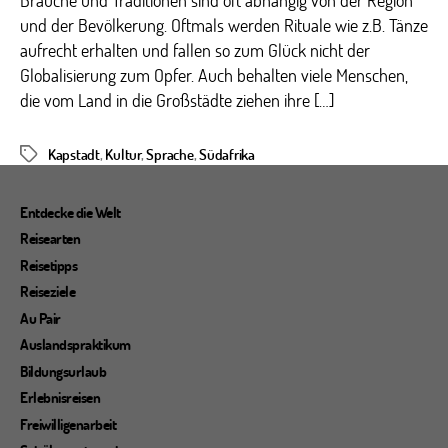
Bräuche und Traditionen sind oft abhängig von der Region
und der Bevölkerung. Oftmals werden Rituale wie z.B. Tänze
aufrecht erhalten und fallen so zum Glück nicht der
Globalisierung zum Opfer. Auch behalten viele Menschen,
die vom Land in die Großstädte ziehen ihre […]
Kapstadt
,
Kultur
,
Sprache
,
Südafrika
Schlagwörter
Entdecke die Welt
Reisearten
Reisetipps
Reiseziele
Au Pair
Auslandspraktikum
Bildungsurlaub
Erlebnisreisen
Freiwilligenarbeit