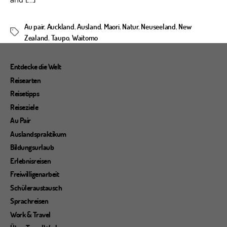
Au pair
,
Auckland
,
Ausland
,
Maori
,
Natur
,
Neuseeland
,
New
Schlagwörter
Zealand
,
Taupo
,
Waitomo
Entdecke die Welt
Reisearten
Reisetipps
Reiseziele
Au Pair
Auslandspraktikum
Bildungsurlaub
Erlebnisreisen
Freiwilligenarbeit
Schüleraustausch
Sprachreisen
Work & Travel