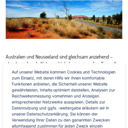
Down
Unde
entd
Australien und Neuseeland sind gleichsam anziehend –
atemberaubende Naturspektakel, eine einmalige Tierwelt
und gastfreundliche Einwohner. Dass zu den Highlights auch
Auf unserer Website kommen Cookies und Technologien 
die Geschichte und Kultur ihrer Ureinwohner gehören, ist
zum Einsatz, mit deren Hilfe wir Ihnen komfortable 
Funktionen anbieten, die Sicherheit unserer Website 
vielen Reisenden oft nicht bewusst. So wirst du auf deinem
gewährleisten, Inhalte optimiert darstellen, Analysen zur 
Trip durch Australien bestimmt den einen oder anderen
Reichweitenmessung vornehmen und Anzeigen 
Didgeridoo-Spieler hören bzw. in Neuseeland des Öfteren
entsprechender Netzwerke ausspielen. Details zur 
eine Haka-Tanzaufführung […]
Datennutzung und ggfs. -weitergabe erläutern wir in 
unserer Datenschutzerklärung. Sie können der 
Verwendung Ihrer Daten zu den genannten Zwecken 
Australien
,
Down Under
,
Maori
,
Neuseeland
,
New Zealand
Schlagwörter
allumfassend zustimmen für jeden Zweck einzeln 