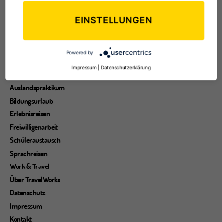
EINSTELLUNGEN
Entdecke die Welt
Reisearten
Reisetipps
Powered by
Reiseziele
Impressum
|
Datenschutzerklärung
Au Pair
Auslandspraktikum
Bildungsurlaub
Erlebnisreisen
Freiwilligenarbeit
Schüleraustausch
Sprachreisen
Work & Travel
Über TravelWorks
Datenschutz
Impressum
Kontakt