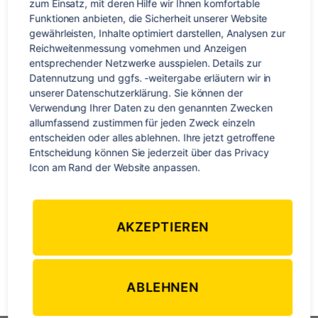
zum Einsatz, mit deren Hilfe wir Ihnen komfortable 
coolsten
Funktionen anbieten, die Sicherheit unserer Website 
Geschenke
gewährleisten, Inhalte optimiert darstellen, Analysen zur 
für
Reichweitenmessung vornehmen und Anzeigen 
Weltenbummler
entsprechender Netzwerke ausspielen. Details zur 
Datennutzung und ggfs. -weitergabe erläutern wir in 
unserer Datenschutzerklärung. Sie können der 
Verwendung Ihrer Daten zu den genannten Zwecken 
allumfassend zustimmen für jeden Zweck einzeln 
entscheiden oder alles ablehnen. Ihre jetzt getroffene 
Entscheidung können Sie jederzeit über das Privacy 
Weihnachten steht vor der Tür! Die meisten von euch haben
Icon am Rand der Website anpassen.
am Wochenende sicherlich fleißig dekoriert und am Sonntag
die erste Kerze angezündet. Jetzt kommt die gemütliche
Zeit: Kekse backen, Glühwein trinken, Lebkuchenhäuser
AKZEPTIEREN
bauen, Dominosteine essen und über den Weihnachtsmarkt
schlendern. Doch wer kennt das nicht? Das ganze Jahr über
Zeit gehabt, um dann kurz vor Heiligabend […]
ABLEHNEN
Reise
,
travel
,
Weihnachten
,
Weltenbummler
Schlagwörter