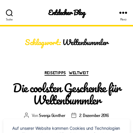
Entdecker Blog
Suche
Menü
Schlagwort:
Weltenbummler
Kategorien
REISETIPPS
WELTWEIT
Die coolsten Geschenke für
Weltenbummler
Von
Svenja Günther
2. Dezember 2016
Beitragsautor
Veröffentlichungsdatum
zu
2 Kommentare
Auf unserer Website kommen Cookies und Technologien 
Die