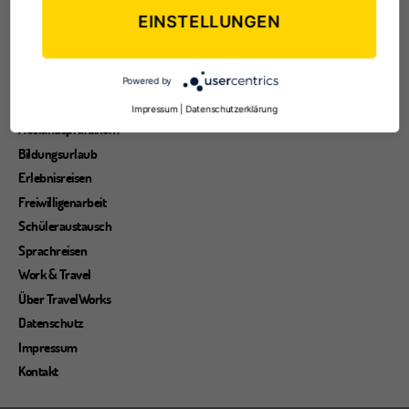
Entdecke die Welt
EINSTELLUNGEN
Reisearten
Reisetipps
Reiseziele
Powered by
Au Pair
Impressum
|
Datenschutzerklärung
Auslandspraktikum
Bildungsurlaub
Erlebnisreisen
Freiwilligenarbeit
Schüleraustausch
Sprachreisen
Work & Travel
Über TravelWorks
Datenschutz
Impressum
Kontakt