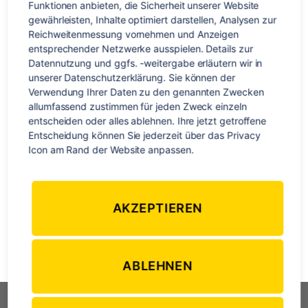
Tipps
Funktionen anbieten, die Sicherheit unserer Website 
für
gewährleisten, Inhalte optimiert darstellen, Analysen zur 
Work
Reichweitenmessung vornehmen und Anzeigen 
&
entsprechender Netzwerke ausspielen. Details zur 
Trave
Datennutzung und ggfs. -weitergabe erläutern wir in 
unserer Datenschutzerklärung. Sie können der 
in
Verwendung Ihrer Daten zu den genannten Zwecken 
Austr
allumfassend zustimmen für jeden Zweck einzeln 
entscheiden oder alles ablehnen. Ihre jetzt getroffene 
Dan von Ultimate Travel in Australien hat uns besucht. Er
Entscheidung können Sie jederzeit über das Privacy 
Icon am Rand der Website anpassen.
war 2015 selbst Travel Worker und weiß daher, was es
bedeutet, durch Australien zu reisen und nach einem Job
zu suchen. Wir haben Dan ein paar Fragen gestellt, die
deutsche Übersetzung der Antworten findet ihr weiter
AKZEPTIEREN
unten, für alle, die ihr Englisch schon mal etwas […]
Auslandsjahr
,
Australien
,
ozeanien
,
Reisen
,
Work & Travel
,
Work &
ABLEHNEN
Schlagwörter
Travel Australien