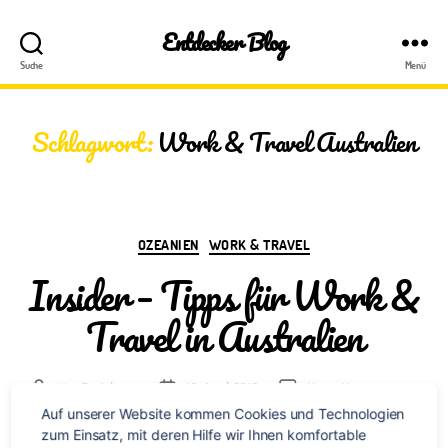
Entdecker Blog
Suche
Menü
Schlagwort:
Work & Travel Australien
Kategorien
OZEANIEN
WORK & TRAVEL
Insider – Tipps für Work &
Travel in Australien
zu
Von
Redaktion
18. April 2019
Keine Kommentare
Beitragsautor
Veröffentlichungsdatum
Insid
Auf unserer Website kommen Cookies und Technologien 
–
zum Einsatz, mit deren Hilfe wir Ihnen komfortable 