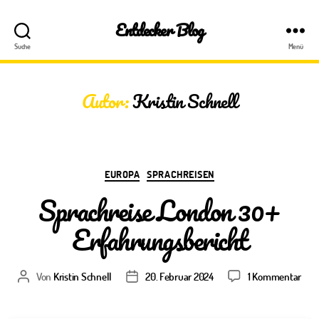
Entdecker Blog
Suche
Menü
Autor:
Kristin Schnell
Kategorien
EUROPA
SPRACHREISEN
Sprachreise London 30+
Erfahrungsbericht
zu
Von
Kristin Schnell
20. Februar 2024
1 Kommentar
Beitragsautor
Veröffentlichungsdatum
Spra
Lon