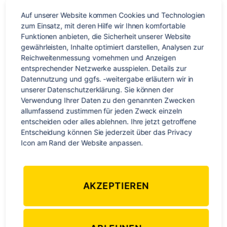
30+
Erfa
Auf unserer Website kommen Cookies und Technologien 
zum Einsatz, mit deren Hilfe wir Ihnen komfortable 
Funktionen anbieten, die Sicherheit unserer Website 
gewährleisten, Inhalte optimiert darstellen, Analysen zur 
Reichweitenmessung vornehmen und Anzeigen 
entsprechender Netzwerke ausspielen. Details zur 
Datennutzung und ggfs. -weitergabe erläutern wir in 
unserer Datenschutzerklärung. Sie können der 
Deine Sprachfähigkeit verbessern, dabei eine neue Stadt
Verwendung Ihrer Daten zu den genannten Zwecken 
allumfassend zustimmen für jeden Zweck einzeln 
entdecken und auch noch neue Leute kennenlernen klingt
entscheiden oder alles ablehnen. Ihre jetzt getroffene 
perfekt für dich? Dann ist eine Sprachreise genau das
Entscheidung können Sie jederzeit über das Privacy 
Richtige für dich! Wie es Daniel auf unserer 30+ Sprachreise
Icon am Rand der Website anpassen.
in London ergangen ist und warum es für jeden von Vorteil
ist die englische Sprache zu verbessern, liest du in seinem
[…]
AKZEPTIEREN
Europa
,
London
,
Reisen
,
Sprachreise
Schlagwörter