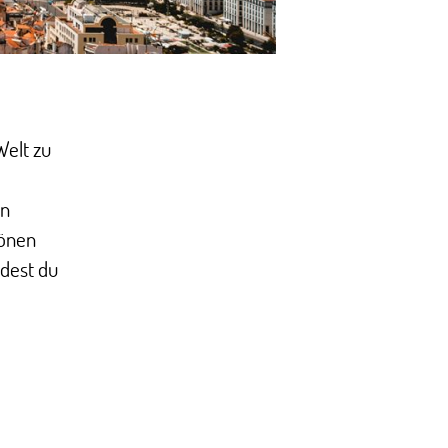
Welt zu
en
hönen
ndest du