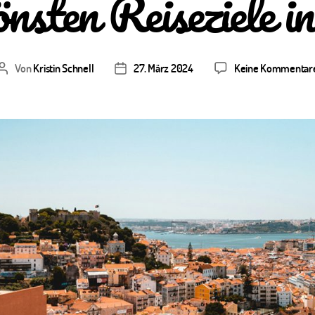
önsten Reiseziele i
Von
Kristin Schnell
27. März 2024
Keine Kommentar
Beitragsautor
Veröffentlichungsdatum