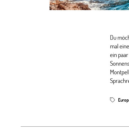
Du möch
mal eine
ein paar
Sonnens
Montpell
Sprachre
Europ
Schlagwör