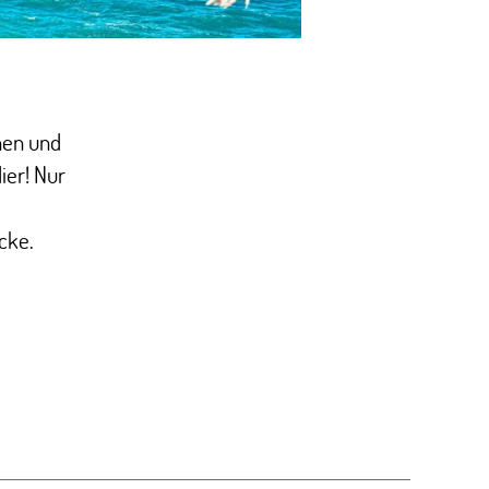
hen und
ier! Nur
cke.