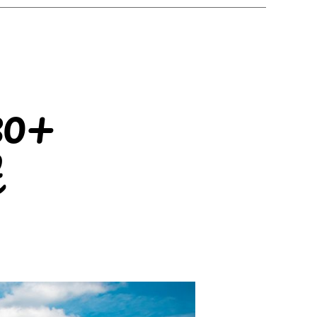
30+
zu
Sprachreise
London
30+
Erfahrungsbericht