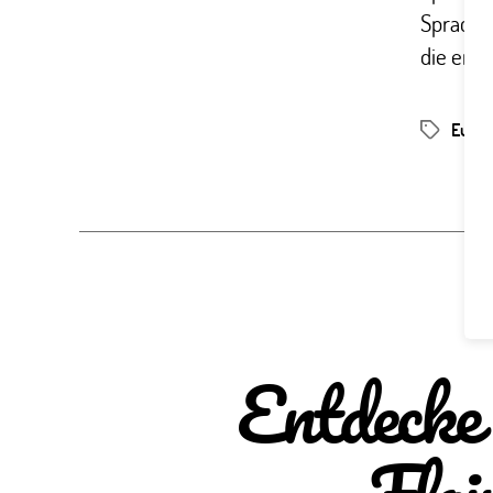
Sprachre
die engl
Europ
Schlagwör
Entdecke