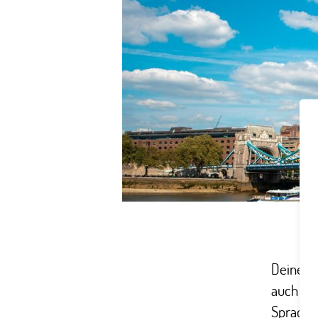
Deine Sp
auch noc
Sprachre