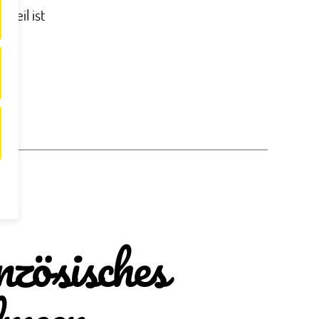
teil ist
zösisches