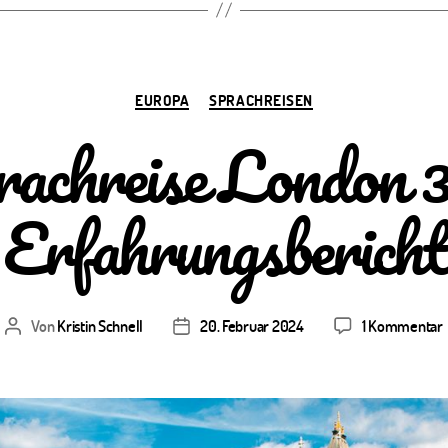
Kategorien
EUROPA
SPRACHREISEN
rachreise London 
Erfahrungsbericht
Von
Kristin Schnell
20. Februar 2024
1 Kommentar
Beitragsautor
Veröffentlichungsdatum