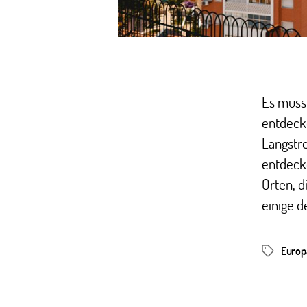
Es muss 
entdecke
Langstre
entdecke
Orten, d
einige d
Europ
Schlagwör