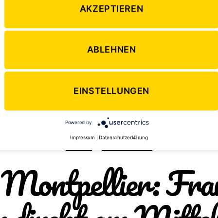
ise in London ergangen ist und warum es für jeden von Vor
AKZEPTIEREN
ische Sprache zu verbessern, liest du in seinem […]
ABLEHNEN
a
,
London
,
Reisen
,
Sprachreise
ter
EINSTELLUNGEN
Powered by
Impressum
|
Datenschutzerklärung
Kategorien
EUROPA
SPRACHREISEN
 Montpellier: Fran