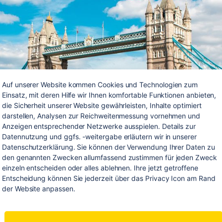
Auf unserer Website kommen Cookies und Technologien zum 
Einsatz, mit deren Hilfe wir Ihnen komfortable Funktionen anbieten, 
die Sicherheit unserer Website gewährleisten, Inhalte optimiert 
darstellen, Analysen zur Reichweitenmessung vornehmen und 
Anzeigen entsprechender Netzwerke ausspielen. Details zur 
Datennutzung und ggfs. -weitergabe erläutern wir in unserer 
Datenschutzerklärung. Sie können der Verwendung Ihrer Daten zu 
den genannten Zwecken allumfassend zustimmen für jeden Zweck 
einzeln entscheiden oder alles ablehnen. Ihre jetzt getroffene 
Entscheidung können Sie jederzeit über das Privacy Icon am Rand 
rachfähigkeit verbessern, dabei eine neue Stadt entdec
der Website anpassen.
h neue Leute kennenlernen klingt perfekt für dich? Dann 
ise genau das Richtige für dich! Wie es Daniel auf unsere