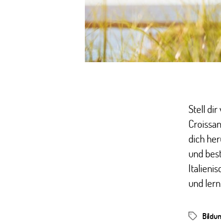
Stell di
Croissa
dich he
und bes
Italieni
und lern
Bildu
Schlagwör