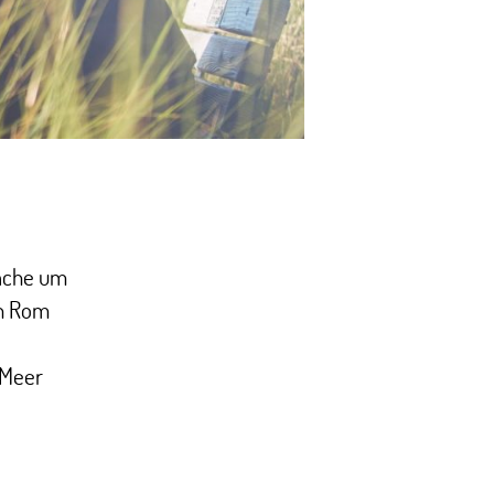
rache um
on Rom
m Meer