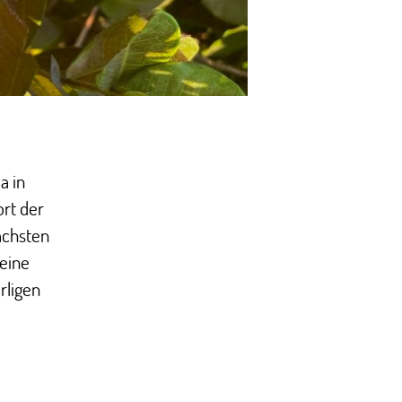
a in
ort der
ächsten
 eine
rligen