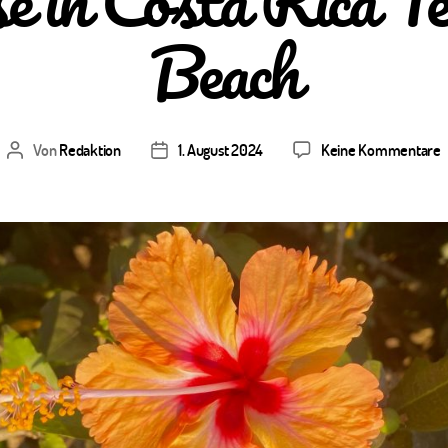
e in Costa Rica Te
Beach
z
Von
Redaktion
1. August 2024
Keine Kommentare
Beitragsautor
Veröffentlichungsdatum
S
i
C
R
T
2
–
J
B