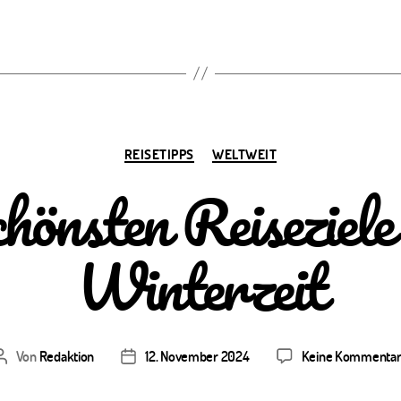
Kategorien
REISETIPPS
WELTWEIT
chönsten Reiseziele 
Winterzeit
Von
Redaktion
12. November 2024
Keine Kommenta
Beitragsautor
Veröffentlichungsdatum