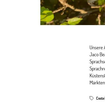
Unsere A
Jaco Bea
Sprachsc
Sprachre
Küstenst
Märkten 
Costa 
Schlagwör