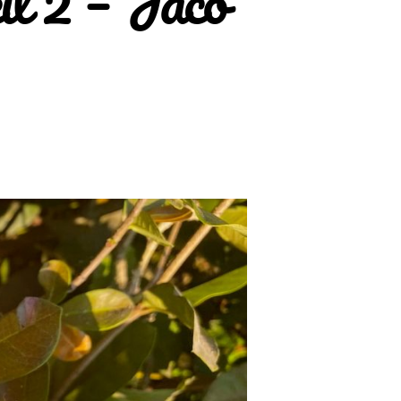
il 2 – Jaco
u
prachreise
n
osta
ica
eil
aco
each