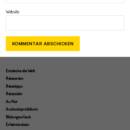
Website
Entdecke die Welt
Reisearten
Reisetipps
Reiseziele
Au Pair
Auslandspraktikum
Bildungsurlaub
Erlebnisreisen