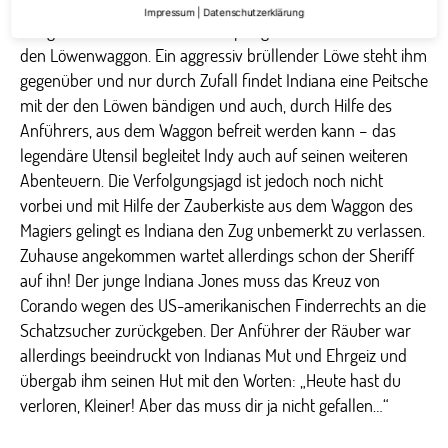
alle Banditen abgehängt hat, bleibt nur noch der Anführer
Impressum
|
Datenschutzerklärung
übrig. Um ihm zu entkommen springt Indiana unwissend in
den Löwenwaggon. Ein aggressiv brüllender Löwe steht ihm
gegenüber und nur durch Zufall findet Indiana eine Peitsche
mit der den Löwen bändigen und auch, durch Hilfe des
Anführers, aus dem Waggon befreit werden kann – das
legendäre Utensil begleitet Indy auch auf seinen weiteren
Abenteuern. Die Verfolgungsjagd ist jedoch noch nicht
vorbei und mit Hilfe der Zauberkiste aus dem Waggon des
Magiers gelingt es Indiana den Zug unbemerkt zu verlassen.
Zuhause angekommen wartet allerdings schon der Sheriff
auf ihn! Der junge Indiana Jones muss das Kreuz von
Corando wegen des US-amerikanischen Finderrechts an die
Schatzsucher zurückgeben. Der Anführer der Räuber war
allerdings beeindruckt von Indianas Mut und Ehrgeiz und
übergab ihm seinen Hut mit den Worten: „Heute hast du
verloren, Kleiner! Aber das muss dir ja nicht gefallen…“