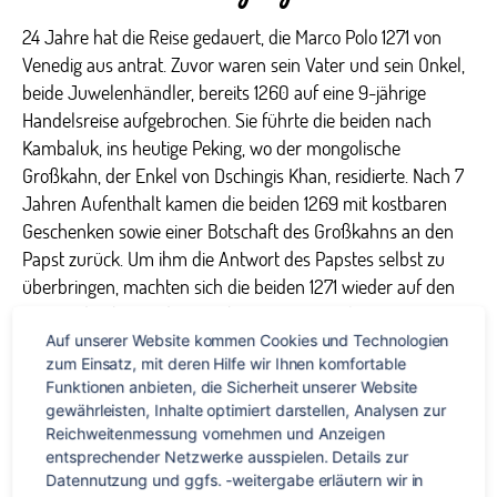
24 Jahre hat die Reise gedauert, die Marco Polo 1271 von
Venedig aus antrat. Zuvor waren sein Vater und sein Onkel,
beide Juwelenhändler, bereits 1260 auf eine 9-jährige
Handelsreise aufgebrochen. Sie führte die beiden nach
Kambaluk, ins heutige Peking, wo der mongolische
Großkahn, der Enkel von Dschingis Khan, residierte. Nach 7
Jahren Aufenthalt kamen die beiden 1269 mit kostbaren
Geschenken sowie einer Botschaft des Großkahns an den
Papst zurück. Um ihm die Antwort des Papstes selbst zu
überbringen, machten sich die beiden 1271 wieder auf den
Weg und nahmen den 17-jährigen Marco Polo mit. Der
Großkhan war begeistert von dem jungen Marco und
Auf unserer Website kommen Cookies und Technologien 
zum Einsatz, mit deren Hilfe wir Ihnen komfortable 
machte ihn nach ein paar Jahren zu seinem Stellvertreter.
Funktionen anbieten, die Sicherheit unserer Website 
Daraufhin reiste Marco durch fast all Provinzen Chinas und
gewährleisten, Inhalte optimiert darstellen, Analysen zur 
hielt alles fest was er bei seinen Reisen erlebte.
Reichweitenmessung vornehmen und Anzeigen 
entsprechender Netzwerke ausspielen. Details zur 
Allerdings wurde Marco Polo nicht durch seine Reisen an
Datennutzung und ggfs. -weitergabe erläutern wir in 