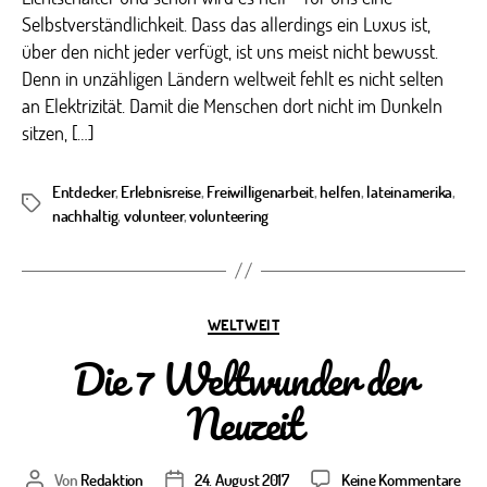
Selbstverständlichkeit. Dass das allerdings ein Luxus ist,
über den nicht jeder verfügt, ist uns meist nicht bewusst.
Denn in unzähligen Ländern weltweit fehlt es nicht selten
an Elektrizität. Damit die Menschen dort nicht im Dunkeln
sitzen, […]
Entdecker
,
Erlebnisreise
,
Freiwilligenarbeit
,
helfen
,
lateinamerika
,
Schlagwörter
nachhaltig
,
volunteer
,
volunteering
Kategorien
WELTWEIT
Die 7 Weltwunder der
Neuzeit
zu
Von
Redaktion
24. August 2017
Keine Kommentare
Beitragsautor
Veröffentlichungsdatum