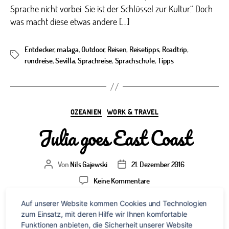
Sprache nicht vorbei. Sie ist der Schlüssel zur Kultur.“ Doch
was macht diese etwas andere […]
Entdecker
,
malaga
,
Outdoor
,
Reisen
,
Reisetipps
,
Roadtrip
,
Schlagwörter
rundreise
,
Sevilla
,
Sprachreise
,
Sprachschule
,
Tipps
Kategorien
OZEANIEN
WORK & TRAVEL
Julia goes East Coast
Von
Nils Gajewski
21. Dezember 2016
Beitragsautor
Veröffentlichungsdatum
zu
Keine Kommentare
Julia
goes
Auf unserer Website kommen Cookies und Technologien 
East
zum Einsatz, mit deren Hilfe wir Ihnen komfortable 
Coast
Funktionen anbieten, die Sicherheit unserer Website 