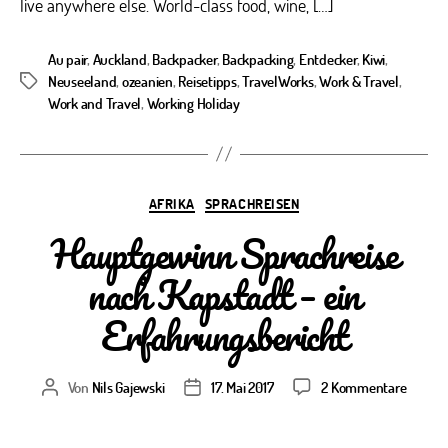
live anywhere else. World-class food, wine, […]
Au pair
,
Auckland
,
Backpacker
,
Backpacking
,
Entdecker
,
Kiwi
,
Neuseeland
,
ozeanien
,
Reisetipps
,
TravelWorks
,
Work & Travel
,
Schlagwörter
Work and Travel
,
Working Holiday
Kategorien
AFRIKA
SPRACHREISEN
Hauptgewinn Sprachreise
nach Kapstadt – ein
Erfahrungsbericht
zu
Von
Nils Gajewski
17. Mai 2017
2 Kommentare
Beitragsautor
Veröffentlichungsdatum
Hauptg
Sprach