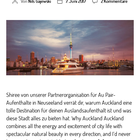
zu
Von
Nils Gajewski
7. Juni 2017
2 Kommentare
Beitragsautor
Veröffentlichungsdatum
Auckla
–
Au
Pair
Traumd
in
Neusee
Shiree von unserer Partnerorganisation für Au Pair-
Aufenthalte in Neuseeland verrät dir, warum Auckland eine
tolle Destination für deinen Auslandsaufenthalt ist und was
diese Stadt alles zu bieten hat. Why Auckland Auckland
combines all the energy and excitement of city life with
spectacular natural beauty in every direction, and I’d never