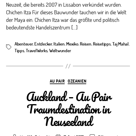
Neuzeit, die bereits 2007 in Lissabon verkündet wurden.
Chichen Itza Für dieses Bauwunder tauchen wir in die Welt
der Maya ein. Chichen Itza war das größte und politisch
bedeutendste Handelszentrum […]
Abenteuer
,
Entdecker
,
Italien
,
Mexiko
,
Reisen
,
Reisetipps
,
Taj Mahal
,
Schlagwörter
Tipps
,
TravelWorks
,
Weltwunder
Kategorien
AU PAIR
OZEANIEN
Auckland – Au Pair
Traumdestination in
Neuseeland