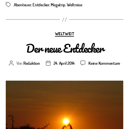
Abenteuer
,
Entdecker
,
Megatrip
,
Weltreise
Schlagwörter
Kategorien
WELTWEIT
Der neue Entdecker
zu
Von
Redaktion
24. April 2014
Keine Kommentare
Beitragsautor
Veröffentlichungsdatum
Der
neue
Entd