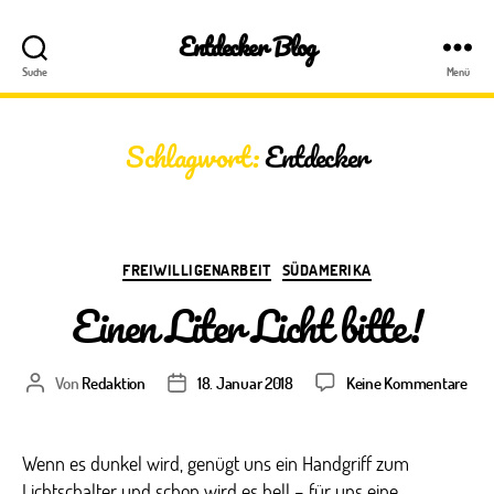
Entdecker Blog
Suche
Menü
Schlagwort:
Entdecker
Kategorien
FREIWILLIGENARBEIT
SÜDAMERIKA
Einen Liter Licht bitte!
zu
Von
Redaktion
18. Januar 2018
Keine Kommentare
Beitragsautor
Veröffentlichungsdatum
Ein
Lite
Lich
Wenn es dunkel wird, genügt uns ein Handgriff zum
bitte
Lichtschalter und schon wird es hell – für uns eine