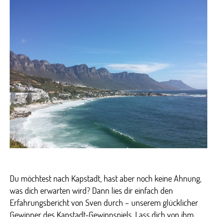
nach
Kapsta
–
ein
Erfahr
Du möchtest nach Kapstadt, hast aber noch keine Ahnung,
was dich erwarten wird? Dann lies dir einfach den
Erfahrungsbericht von Sven durch – unserem glücklicher
Gewinner des Kapstadt-Gewinnspiels. Lass dich von ihm