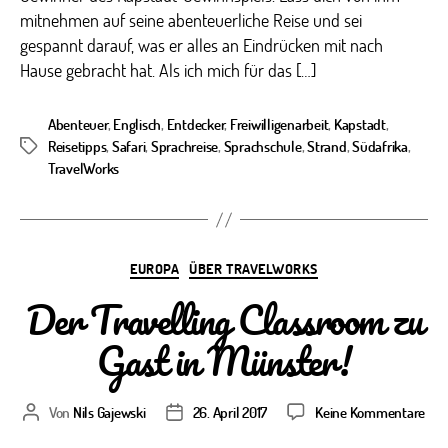
mitnehmen auf seine abenteuerliche Reise und sei
gespannt darauf, was er alles an Eindrücken mit nach
Hause gebracht hat. Als ich mich für das […]
Abenteuer
,
Englisch
,
Entdecker
,
Freiwilligenarbeit
,
Kapstadt
,
Reisetipps
,
Safari
,
Sprachreise
,
Sprachschule
,
Strand
,
Südafrika
,
Schlagwörter
TravelWorks
Kategorien
EUROPA
ÜBER TRAVELWORKS
Der Travelling Classroom zu
Gast in Münster!
zu
Von
Nils Gajewski
26. April 2017
Keine Kommentare
Beitragsautor
Veröffentlichungsdatum
Der