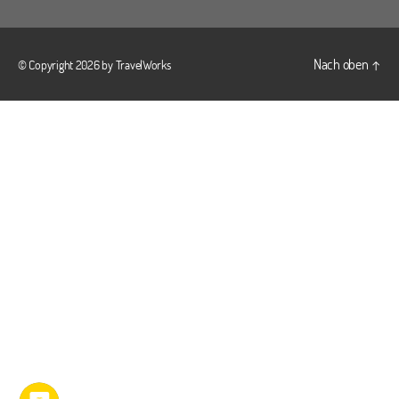
Nach oben
↑
© Copyright 2026 by
TravelWorks