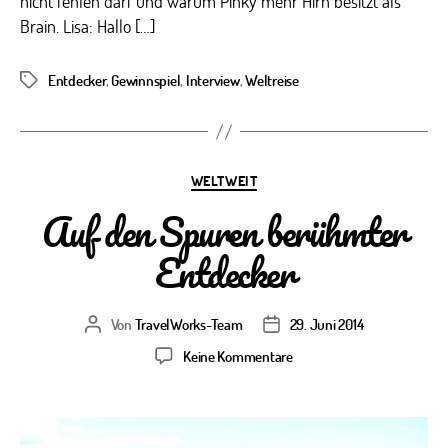
nicht fehlen darf und warum Pinky mehr Hirn besitzt als
Brain. Lisa: Hallo […]
Entdecker
,
Gewinnspiel
,
Interview
,
Weltreise
Schlagwörter
Kategorien
WELTWEIT
Auf den Spuren berühmter
Entdecker
Von
TravelWorks-Team
29. Juni 2014
Beitragsautor
Veröffentlichungsdatum
zu
Keine Kommentare
Auf
den
Spuren
berühmter