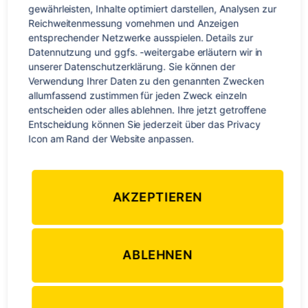
gewährleisten, Inhalte optimiert darstellen, Analysen zur 
Reichweitenmessung vornehmen und Anzeigen 
entsprechender Netzwerke ausspielen. Details zur 
Datennutzung und ggfs. -weitergabe erläutern wir in 
unserer Datenschutzerklärung. Sie können der 
Verwendung Ihrer Daten zu den genannten Zwecken 
allumfassend zustimmen für jeden Zweck einzeln 
entscheiden oder alles ablehnen. Ihre jetzt getroffene 
Entscheidung können Sie jederzeit über das Privacy 
Icon am Rand der Website anpassen.
AKZEPTIEREN
Wer würde nicht gerne mal die East Coast in Australien
abfahren wollen? Unsere noch-Auszubildende Julia hatte
ABLEHNEN
diese einmalige Chance und das aus heiterem Himmel! Sie
gewann eine komplett durchgeplante Inforeise samt Flug,
Aktivitäten und Ausflügen, Unterbringung, Mahlzeiten und