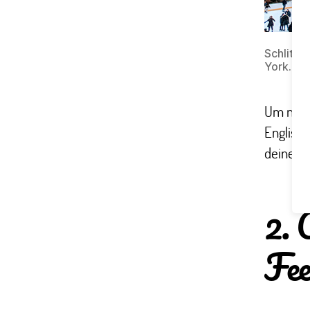
Schlitts
York.
Um noch 
Englisch
deinen T
2. 
Fee