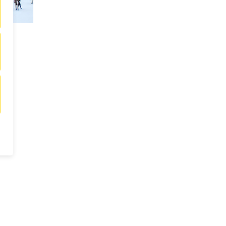
 New
ne
it