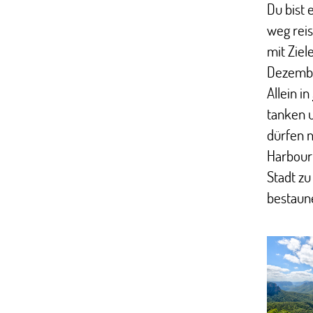
Du bist 
weg reis
mit Ziel
Dezembe
Allein in
tanken u
dürfen n
Harbour 
Stadt zu
bestaun