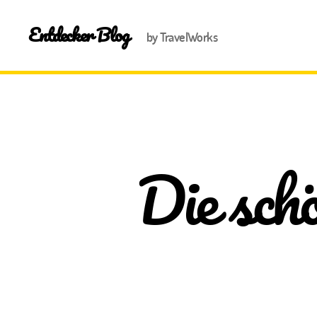
Entdecker Blog
by TravelWorks
Die schö