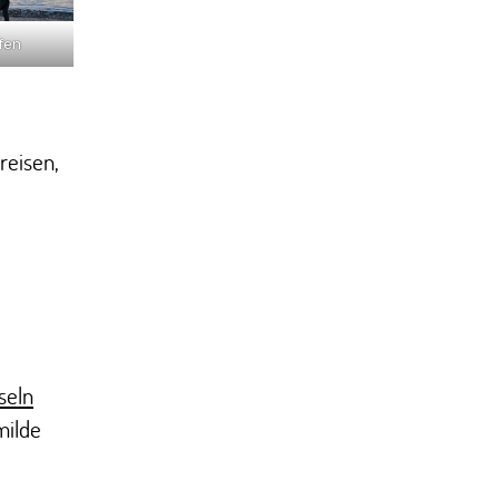
fen
reisen,
seln
milde