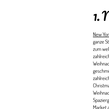
1. 
New Yor
ganze St
zum wel
zahlreic
Weihnach
geschmüc
zahlreic
Christma
Weihnac
Spazierg
Market 