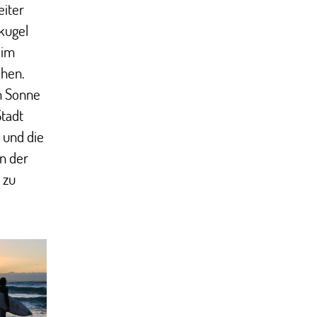
eiter
kugel
 im
chen.
m Sonne
Stadt
 und die
in der
 zu