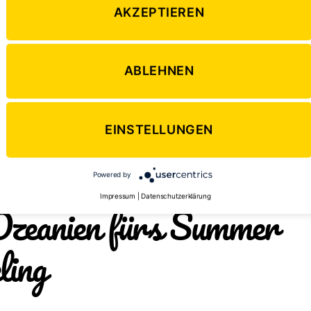
AKZEPTIEREN
chuhlaufen im Central Park ist eines der Winterhighlights in
ABLEHNEN
tiefer in die amerikanische Kultur einzutauchen und dei
EINSTELLUNGEN
kenntnisse zu verbessern, kannst du auch in der Winterze
rip mit einer
Sprachreise
verbinden/abrunden.
Powered by
Impressum
|
Datenschutzerklärung
Ozeanien fürs Summer
ling