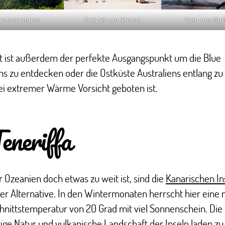
ue Mountains
Freizeit am Strand
Zeit zum Sur
dt ist außerdem der perfekte Ausgangspunkt um die Blue
s zu entdecken oder die Ostküste Australiens entlang zu 
ei extremer Wärme Vorsicht geboten ist.
Teneriffa
 Ozeanien doch etwas zu weit ist, sind die
Kanarischen In
er Alternative. In den Wintermonaten herrscht hier eine 
nittstemperatur von 20 Grad mit viel Sonnenschein. Die
tige Natur und vulkanische Landschaft der Inseln laden zu