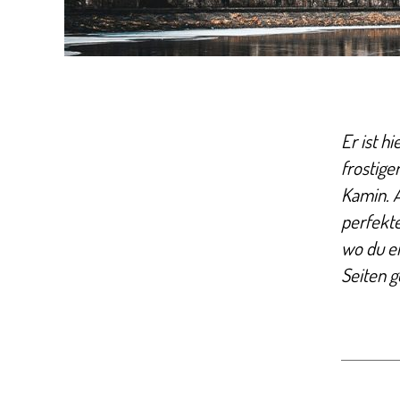
Er ist h
frostige
Kamin. A
perfekte
wo du e
Seiten g