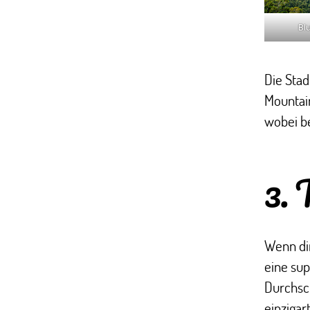
Bl
Die Sta
Mountain
wobei b
3. 
Wenn dir
eine sup
Durchsch
einzigar