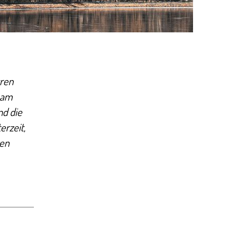
uren
o am
nd die
erzeit,
ten