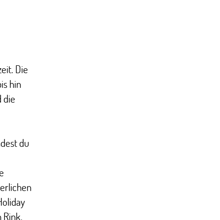
eit. Die
is hin
 die
e
ndest du
ie
erlichen
Holiday
 Rink,