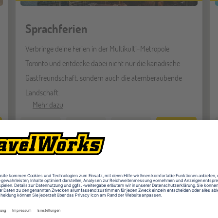
Sprachferien
Verbringe deine Ferien in der Multikulti-Metropole
Toronto und entdecke dabei nicht nur die kanadische
Gastfreundschaft, sondern auch die atemberaubende
Landschaft.
Mehr dazu
VON
AB
AB
SCHÜLER
7-18
2
2.115
SPRACH
REISEN
JAHRE
WOCHEN
EUR