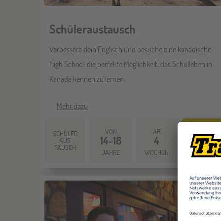
Schüleraustausch
Verbessere dein Englisch und besuche eine kanadische
High School: die perfekte Möglichkeit, das Schulleben in
Kanada kennen zu lernen.
Mehr dazu
VON
AB
AB
SCHÜLER
14-18
4
4.500
AUS
TAUSCH
JAHRE
WOCHEN
EUR