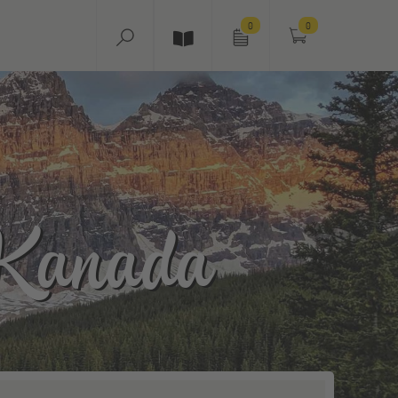
0
0
 Kanada