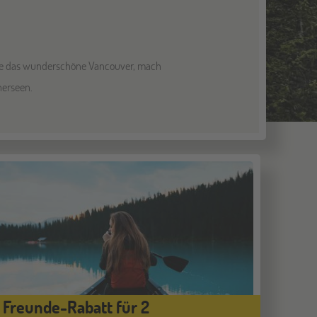
cke das wunderschöne Vancouver, mach
herseen.
Freunde-Rabatt für 2