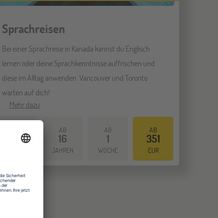
Sprachreisen
Bei einer Sprachreise in Kanada kannst du Englisch
lernen oder deine Sprachkenntnisse auffrischen und
diese im Alltag anwenden. Vancouver und Toronto
warten auf dich!
Mehr dazu
AB
AB
AB
SPRACH
16
1
351
REISEN
JAHREN
WOCHE
EUR