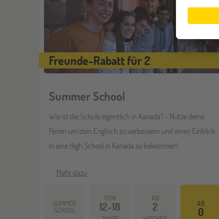
Freunde-Rabatt für 2
Summer School
Wie ist die Schule eigentlich in Kanada? - Nutze deine
Ferien um dein Englisch zu verbessern und einen Einblick
in eine High School in Kanada zu bekommen!
Mehr dazu
VON
AB
SUMMER
AB
12-18
2
SCHOOL
0
JAHRE
WOCHEN