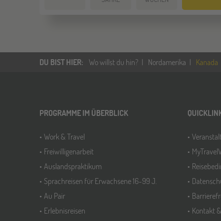
DU BIST HIER
:
Wo willst du hin?
Nordamerika
Kanada
PROGRAMME IM ÜBERBLICK
QUICKLIN
Work & Travel
Veransta
Freiwilligenarbeit
MyTravel
Auslandspraktikum
Reisebed
Sprachreisen für Erwachsene 16-99 J.
Datensch
Au Pair
Barrieref
Erlebnisreisen
Kontakt 