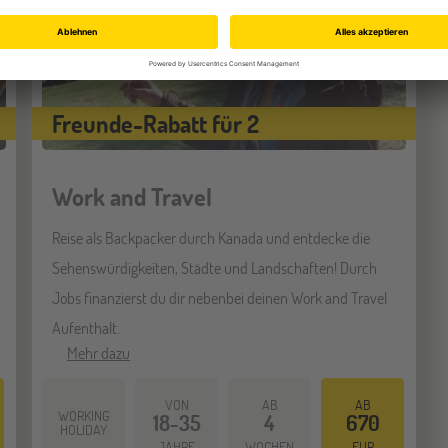
Freunde-Rabatt für 2
Work and Travel
Reise als Backpacker durch Kanada und entdecke die
Sehenswürdigkeiten, Städte und Landschaften! Durch
Jobs finanzierst du dir nebenbei deinen Work and Travel
Aufenthalt.
Mehr dazu
VON
AB
AB
WORKING
18-35
4
670
HOLIDAY
JAHRE
WOCHEN
EUR