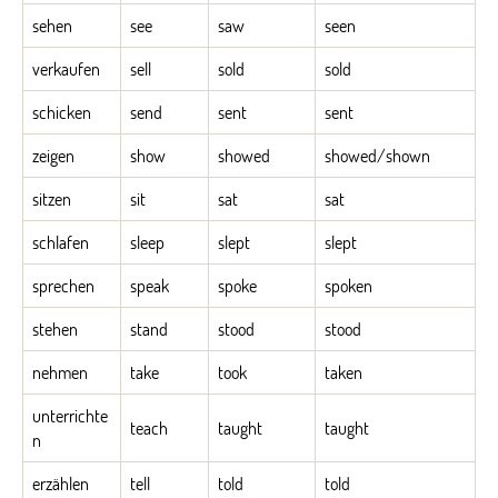
sehen
see
saw
seen
verkaufen
sell
sold
sold
schicken
send
sent
sent
zeigen
show
showed
showed/shown
sitzen
sit
sat
sat
schlafen
sleep
slept
slept
sprechen
speak
spoke
spoken
stehen
stand
stood
stood
nehmen
take
took
taken
unterrichte
teach
taught
taught
n
erzählen
tell
told
told