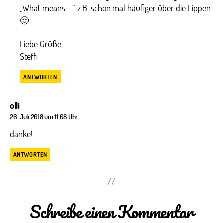
„What means …“ z.B. schon mal häufiger über die Lippen.
🙂
Liebe Grüße,
Steffi
ANTWORTEN
sagt:
olli
26. Juli 2018 um 11:08 Uhr
danke!
ANTWORTEN
Schreibe einen Kommentar