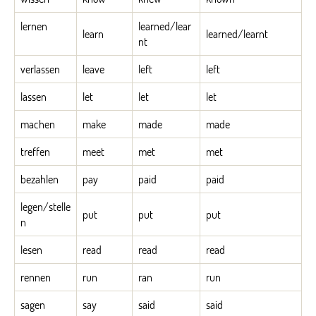
lernen
learned/lear
learn
learned/learnt
nt
verlassen
leave
left
left
lassen
let
let
let
machen
make
made
made
treffen
meet
met
met
bezahlen
pay
paid
paid
legen/stelle
put
put
put
n
lesen
read
read
read
rennen
run
ran
run
sagen
say
said
said