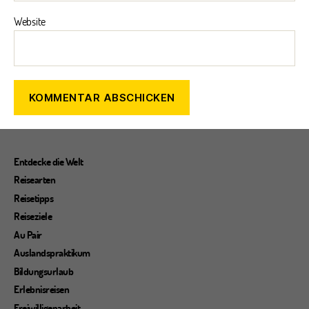
Website
Entdecke die Welt
Reisearten
Reisetipps
Reiseziele
Au Pair
Auslandspraktikum
Bildungsurlaub
Erlebnisreisen
Freiwilligenarbeit