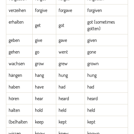
verzeihen
forgive
forgave
forgiven
erhalten
got (sometimes
get
got
gotten)
geben
give
gave
given
gehen
go
went
gone
wachsen
grow
grew
grown
hängen
hang
hung
hung
haben
have
had
had
hören
hear
heard
heard
halten
hold
held
held
(be)halten
keep
kept
kept
wissen
know
knew
known