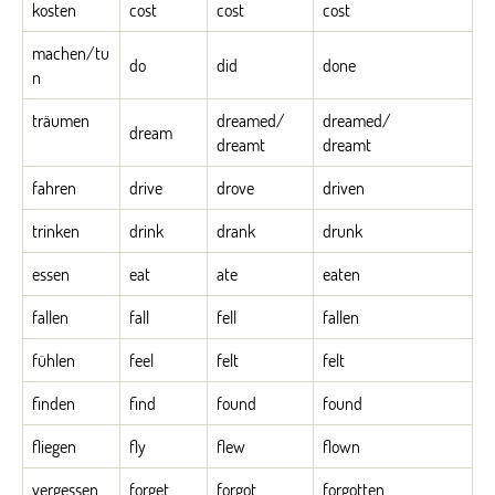
kosten
cost
cost
cost
machen/tu
do
did
done
n
träumen
dreamed/
dreamed/
dream
dreamt
dreamt
fahren
drive
drove
driven
trinken
drink
drank
drunk
essen
eat
ate
eaten
fallen
fall
fell
fallen
fühlen
feel
felt
felt
finden
find
found
found
fliegen
fly
flew
flown
vergessen
forget
forgot
forgotten