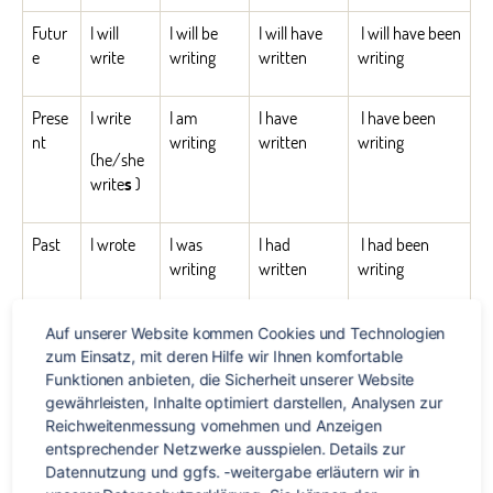
Futur
I will
I will be
I will have
I will have been
e
write
writing
written
writing
Prese
I write
I am
I have
I have been
nt
writing
written
writing
(he/she
write
s
)
Past
I wrote
I was
I had
I had been
writing
written
writing
Condi
I would
I would
I would
I would have
Auf unserer Website kommen Cookies und Technologien 
tional
write
be writing
have
been writing
zum Einsatz, mit deren Hilfe wir Ihnen komfortable 
written
Funktionen anbieten, die Sicherheit unserer Website 
gewährleisten, Inhalte optimiert darstellen, Analysen zur 
Reichweitenmessung vornehmen und Anzeigen 
entsprechender Netzwerke ausspielen. Details zur 
Die Konjugation
Datennutzung und ggfs. -weitergabe erläutern wir in 