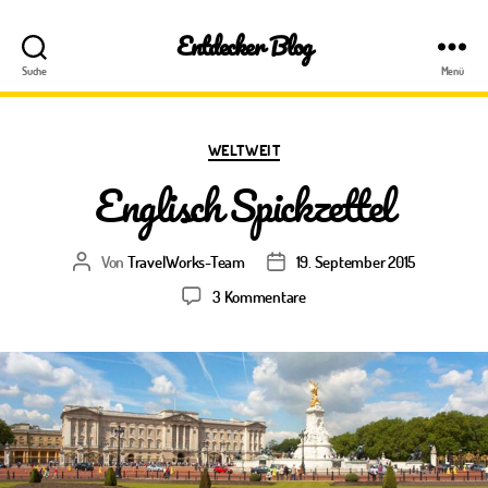
Entdecker Blog
Suche
Menü
Kategorien
WELTWEIT
Englisch Spickzettel
Von
TravelWorks-Team
19. September 2015
Beitragsautor
Veröffentlichungsdatum
zu
3 Kommentare
Englisch
Spickzettel