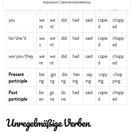
I
wa
we
did
had
said
copie
chopp
Impressum
|
Datenschutzerklärung
s
nt
d
ed
you
we
we
did
had
said
copie
chopp
re
nt
d
ed
he/she/it
wa
we
did
had
said
copie
chopp
s
nt
d
ed
we/you/they
we
we
did
had
said
copie
chopp
re
nt
d
ed
Present
bei
goi
doi
hav
say
copy
chop
participle
ng
ng
ng
ing
ing
ing
ping
Past
be
go
do
had
said
copie
chopp
participle
en
ne
ne
d
ed
Unregelmäßige Verben