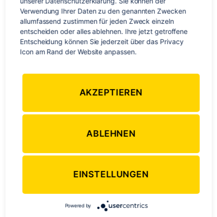
unserer Datenschutzerklärung. Sie können der 
Verwendung Ihrer Daten zu den genannten Zwecken 
allumfassend zustimmen für jeden Zweck einzeln 
entscheiden oder alles ablehnen. Ihre jetzt getroffene 
Present
Entscheidung können Sie jederzeit über das Privacy 
Icon am Rand der Website anpassen.
be
go
do
hav
say
copy
chop
e
I
am
go
do
hav
say
copy
chop
AKZEPTIEREN
e
you
are
go
do
hav
say
copy
chop
e
ABLEHNEN
he/she/it
is
goe
do
hav
say
copie
chops
s
es
e
s
s
we/you/they
are
go
do
hav
say
copy
chop
EINSTELLUNGEN
e
Past
Powered by