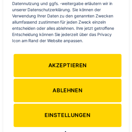
Datennutzung und ggfs. -weitergabe erläutern wir in 
unserer Datenschutzerklärung. Sie können der 
Verwendung Ihrer Daten zu den genannten Zwecken 
allumfassend zustimmen für jeden Zweck einzeln 
Kategorien
WELTWEIT
entscheiden oder alles ablehnen. Ihre jetzt getroffene 
Entscheidung können Sie jederzeit über das Privacy 
Französisch Spickzettel
Icon am Rand der Website anpassen.
zu
Von
TravelWorks-Team
11. Juli 2015
12 Kommentare
Beitragsautor
Veröffentlichungsdatum
Fra
AKZEPTIEREN
Spi
ABLEHNEN
EINSTELLUNGEN