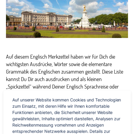
Auf diesem Englisch Merkzettel haben wir für Dich die
wichtigsten Ausdrücke, Wörter sowie die elementare
Grammatik des Englischen zusammen gestellt. Diese Liste
kannst Du Dir auch ausdrucken und als kleinen
„Spickzettel“ während Deiner Englisch Sprachreise oder
Schülersprachreise nach England immer dabei haben. Bei
Auf unserer Website kommen Cookies und Technologien 
Abi-Klausuren und Prüfungen empfehlen wir Dir aber lieber
zum Einsatz, mit deren Hilfe wir Ihnen komfortable 
auf Kurse zur Abiturvorbereitung in Englisch
Funktionen anbieten, die Sicherheit unserer Website 
zurückzugreifen. […]
gewährleisten, Inhalte optimiert darstellen, Analysen zur 
Reichweitenmessung vornehmen und Anzeigen 
entsprechender Netzwerke ausspielen. Details zur 
Englisch
,
Schule daheim
,
Spickzettel
Schlagwörter