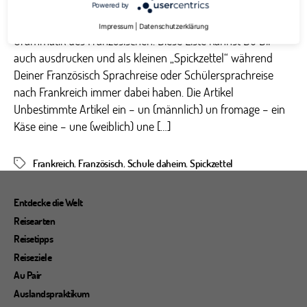
Auf unserem Französisch Merkzettel findest Du die
Powered by
wichtigsten Ausdrücke, Wörter sowie die elementare
Impressum
|
Datenschutzerklärung
Grammatik des Französischen. Diese Liste kannst Du Dir
auch ausdrucken und als kleinen „Spickzettel“ während
Deiner Französisch Sprachreise oder Schülersprachreise
nach Frankreich immer dabei haben. Die Artikel
Unbestimmte Artikel ein – un (männlich) un fromage – ein
Käse eine – une (weiblich) une […]
Frankreich
,
Französisch
,
Schule daheim
,
Spickzettel
Schlagwörter
Entdecke die Welt
Reisearten
Reisetipps
Reiseziele
Au Pair
Auslandspraktikum