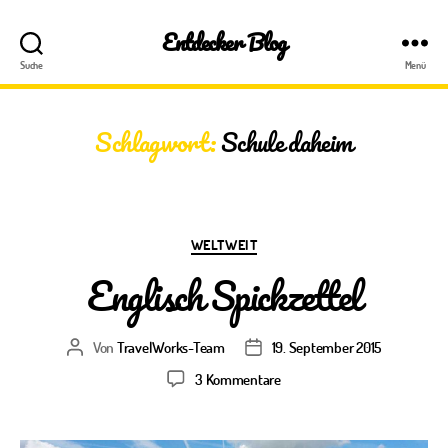
Entdecker Blog
Suche
Menü
Schlagwort:
Schule daheim
Kategorien
WELTWEIT
Englisch Spickzettel
Von
TravelWorks-Team
19. September 2015
Beitragsautor
Veröffentlichungsdatum
zu
3 Kommentare
Englisch
Spickzettel