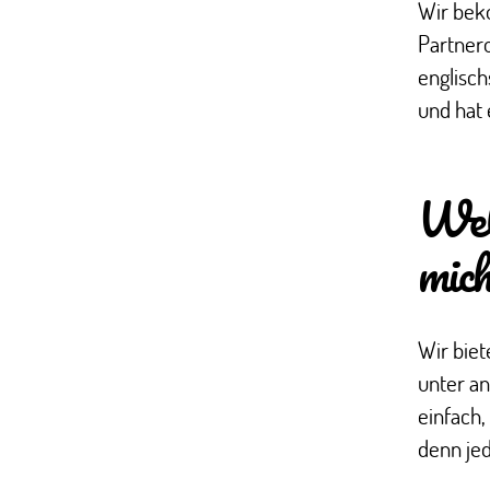
Wir bek
Partner
englisch
und hat
Welc
mic
Wir bie
unter an
einfach,
denn jed