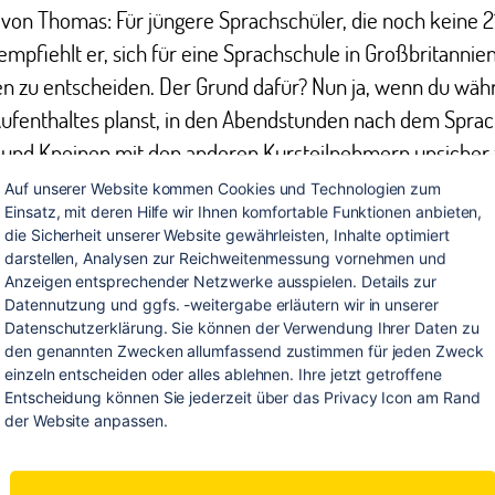
 von Thomas: Für jüngere Sprachschüler, die noch keine 2
, empfiehlt er, sich für eine Sprachschule in Großbritannie
en zu entscheiden. Der Grund dafür? Nun ja, wenn du wä
Aufenthaltes planst, in den Abendstunden nach dem Spra
s und Kneipen mit den anderen Kursteilnehmern unsicher
müsstest du in den USA bereits 21 Jahre alt sein, in
Auf unserer Website kommen Cookies und Technologien zum 
Einsatz, mit deren Hilfe wir Ihnen komfortable Funktionen anbieten, 
tannien wiederum darfst du dies auch schon mit 16 Jahr
die Sicherheit unserer Website gewährleisten, Inhalte optimiert 
dem lieber in einem kleinen und gemütlichen Städtchen s
darstellen, Analysen zur Reichweitenmessung vornehmen und 
roßen Metropole deinen Sprachkurs machen möchtest, em
Anzeigen entsprechender Netzwerke ausspielen. Details zur 
Datennutzung und ggfs. -weitergabe erläutern wir in unserer 
inen Aufenthalt in Edinburgh oder Dublin. Dort ist oft au
Datenschutzerklärung. Sie können der Verwendung Ihrer Daten zu 
zwischen Sprachschule und Gastfamilie eher gering.
den genannten Zwecken allumfassend zustimmen für jeden Zweck 
einzeln entscheiden oder alles ablehnen. Ihre jetzt getroffene 
Entscheidung können Sie jederzeit über das Privacy Icon am Rand 
der Website anpassen.