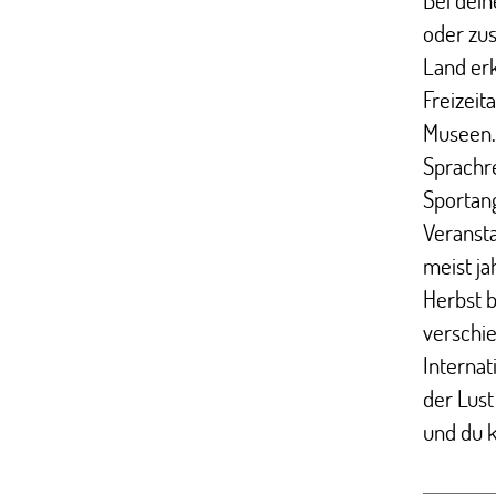
oder zu
Land erk
Freizeit
Museen.
Sprachre
Sportan
Veransta
meist ja
Herbst 
verschi
Internat
der Lus
und du 