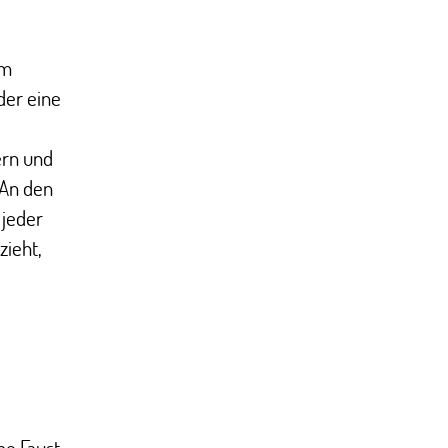
Im
der eine
ern und
 An den
 jeder
zieht,
ene Faust