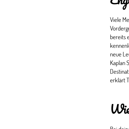
Viele Me
Vordergr
bereits 
kennenl
neue Le
Kaplan S
Destinat
erklärt
Wie 
Bei dein