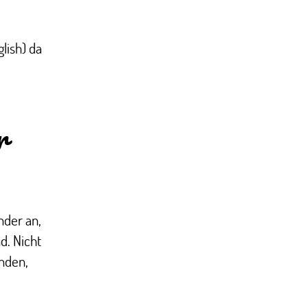
lish) da
r
nder an,
d. Nicht
inden,