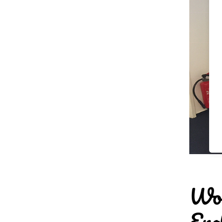
Wo v
Engl