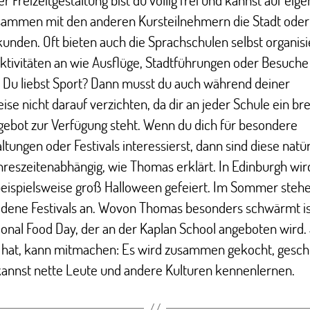
sammen mit den anderen Kursteilnehmern die Stadt oder
unden. Oft bieten auch die Sprachschulen selbst organisi
aktivitäten an wie Ausflüge, Stadtführungen oder Besuche
 Du liebst Sport? Dann musst du auch während deiner
ise nicht darauf verzichten, da dir an jeder Schule ein bre
gebot zur Verfügung steht. Wenn du dich für besondere
ltungen oder Festivals interessierst, dann sind diese natür
hreszeitenabhängig, wie Thomas erklärt. In Edinburgh wir
beispielsweise groß Halloween gefeiert. Im Sommer steh
edene Festivals an. Wovon Thomas besonders schwärmt is
ional Food Day, der an der Kaplan School angeboten wird.
t hat, kann mitmachen: Es wird zusammen gekocht, gesc
kannst nette Leute und andere Kulturen kennenlernen.