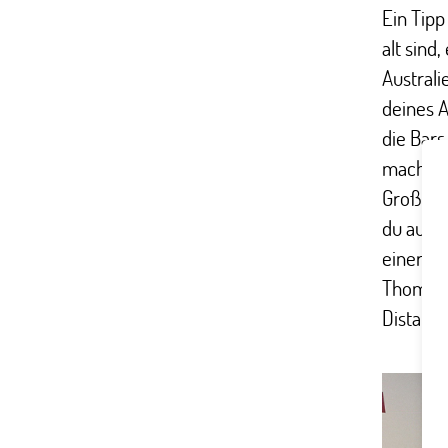
Ein Tipp
alt sind
Australi
deines 
die Bar
machen, 
Großbri
du außer
einer g
Thomas e
Distanz 