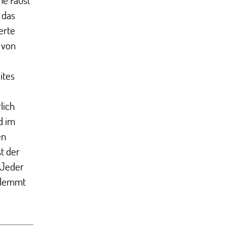
 das
erte
 von
ites
lich
d im
en
t der
 Jeder
hlemmt