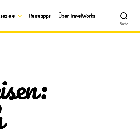
iseziele
Reisetipps
Über TravelWorks
Suche
isen:
h