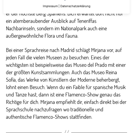
natürlich einen Besuch des Teide! Mit über 3.700 Metern ist
Impressum
|
Datenschutzerklärung
er der höchste Berg Spaniens. Dich erwartet dort nicht nur
ein atemberaubender Ausblick auf Teneriffas
Nachbarinseln, sondern im Nationalpark auch eine
außergewöhnliche Flora und Fauna.
Bei einer Sprachreise nach Madrid schlägt Mirjana vor, auf
jeden Fall die vielen Museen zu besuchen. Eines der
wichtigsten ist beispielsweise das Museo del Prado mit einer
der größten Kunstsammlungen. Auch das Museo Reina
Sofía, das Werke von Künstlern der Moderne beherbergt,
lohnt einen Besuch. Wenn du ein Faible für spanische Musik
und Tänze hast, dann ist eine Flamenco-Show genau das
Richtige für dich. Mirjana empfiehlt dir, einfach direkt bei der
Sprachschule nachzufragen wo traditionelle und
authentische Flamenco-Shows stattfinden.