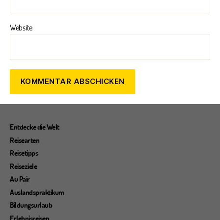
Website
Entdecke die Welt
Reisearten
Reisetipps
Reiseziele
Au Pair
Auslandspraktikum
Bildungsurlaub
Erlebnisreisen