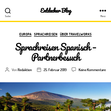
Entdecker Blog
Suche
Menü
Kategorien
EUROPA
SPRACHREISEN
ÜBER TRAVELWORKS
Sprachreisen Spanisch –
Partnerbesuch
zu
Von
Redaktion
25. Februar 2019
Keine Kommentare
Beitragsautor
Veröffentlichungsdatum
Spr
Spa
–
Par