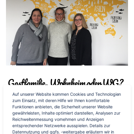
Gastfamilie, Wohnheim oder WG?
Auf unserer Website kommen Cookies und Technologien 
Die Entscheidung ob du während deiner Sprachreise lieber
zum Einsatz, mit deren Hilfe wir Ihnen komfortable 
in einer Gastfamilie, in einem Wohnheim oder doch eher in
Funktionen anbieten, die Sicherheit unserer Website 
einer Wohngemeinschaft untergebracht sein möchtest, liegt
gewährleisten, Inhalte optimiert darstellen, Analysen zur 
letztendlich bei dir. Jede Unterkunft hat dabei natürlich ihre
Reichweitenmessung vornehmen und Anzeigen 
entsprechender Netzwerke ausspielen. Details zur 
eigenen Besonderheiten. Um Spanisch auch im Alltag und
Datennutzung und ggfs. -weitergabe erläutern wir in 