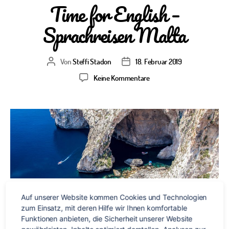
Time for English –
Sprachreisen Malta
Von
Steffi Stadon
18. Februar 2019
Beitragsautor
Veröffentlichungsdatum
zu
Keine Kommentare
Time
for
English
–
Sprachreisen
Malta
Auf unserer Website kommen Cookies und Technologien 
zum Einsatz, mit deren Hilfe wir Ihnen komfortable 
Draußen ist es eklig kalt, kein Sonnenstrahl in Sicht – auch
Funktionen anbieten, die Sicherheit unserer Website 
die Wettervorhersage sagt nichts Gutes für die nächsten