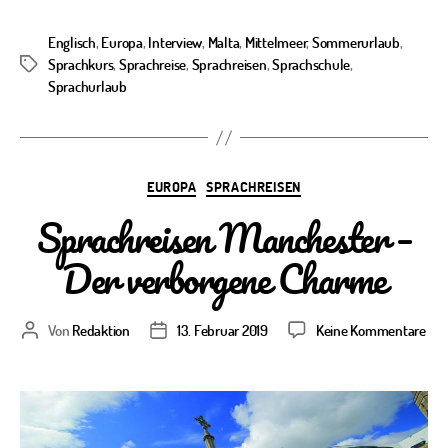
Englisch
,
Europa
,
Interview
,
Malta
,
Mittelmeer
,
Sommerurlaub
,
Sprachkurs
,
Sprachreise
,
Sprachreisen
,
Sprachschule
,
Schlagwörter
Sprachurlaub
Kategorien
EUROPA
SPRACHREISEN
Sprachreisen Manchester –
Der verborgene Charme
zu
Von
Redaktion
13. Februar 2019
Keine Kommentare
Beitragsautor
Veröffentlichungsdatum
Spr
Man
–
Der
ver