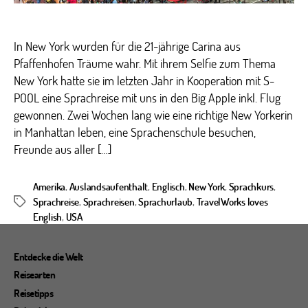
–
New
York
In New York wurden für die 21-jährige Carina aus
Pfaffenhofen Träume wahr. Mit ihrem Selfie zum Thema
New York hatte sie im letzten Jahr in Kooperation mit S-
POOL eine Sprachreise mit uns in den Big Apple inkl. Flug
gewonnen. Zwei Wochen lang wie eine richtige New Yorkerin
in Manhattan leben, eine Sprachenschule besuchen,
Freunde aus aller […]
Amerika
,
Auslandsaufenthalt
,
Englisch
,
New York
,
Sprachkurs
,
Sprachreise
,
Sprachreisen
,
Sprachurlaub
,
TravelWorks loves
Schlagwörter
English
,
USA
Entdecke die Welt
Reisearten
Reisetipps