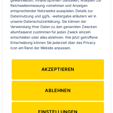
gewährleisten, Inhalte optimiert darstellen, Analysen zur 
Tage. Da fällt es einem nicht schwer, „Goodbye Deutschland“
Reichweitenmessung vornehmen und Anzeigen 
zu sagen und nach Malta aufzubrechen. Sonne, Strand,
entsprechender Netzwerke ausspielen. Details zur 
Meer, Englisch lernen, gutes Essen… da geht doch das Herz
Datennutzung und ggfs. -weitergabe erläutern wir in 
auf. Für Johanna und mich hieß es also ab […]
unserer Datenschutzerklärung. Sie können der 
Verwendung Ihrer Daten zu den genannten Zwecken 
allumfassend zustimmen für jeden Zweck einzeln 
Malta
,
Mittelmeer
,
Sommerurlaub
,
Sprachkurs
,
Sprachreise
,
entscheiden oder alles ablehnen. Ihre jetzt getroffene 
Schlagwörter
Sprachreisen
,
Sprachschule
,
Sprachurlaub
Entscheidung können Sie jederzeit über das Privacy 
Icon am Rand der Website anpassen.
Kategorien
EUROPA
SPRACHREISEN
AKZEPTIEREN
Sprachreisen Malta – Infos
und Tipps von Florian
ABLEHNEN
zu
Von
Redaktion
18. Februar 2019
2 Kommentare
Beitragsautor
Veröffentlichungsdatum
Sprac
EINSTELLUNGEN