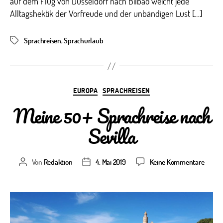
auf dem Flug von Düsseldorf nach Bilbao weicht jede
Alltagshektik der Vorfreude und der unbändigen Lust […]
Sprachreisen
,
Sprachurlaub
Schlagwörter
Kategorien
EUROPA
SPRACHREISEN
Meine 50+ Sprachreise nach
Sevilla
zu
Von
Redaktion
4. Mai 2019
Keine Kommentare
Beitragsautor
Veröffentlichungsdatum
Meine
50+
Sprach
nach
Sevilla