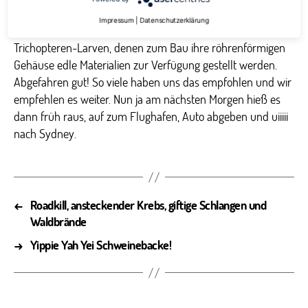
einer künstlichen Kloaka über Glühlampen, die im
Impressum
|
Datenschutzerklärung
Rhythmus meines Herzens leuchten konnten bishin zu
Trichopteren-Larven, denen zum Bau ihre röhrenförmigen
Gehäuse edle Materialien zur Verfügung gestellt werden.
Abgefahren gut! So viele haben uns das empfohlen und wir
empfehlen es weiter. Nun ja am nächsten Morgen hieß es
dann früh raus, auf zum Flughafen, Auto abgeben und uiiiii
nach Sydney.
←
Roadkill, ansteckender Krebs, giftige Schlangen und
Waldbrände
→
Yippie Yah Yei Schweinebacke!