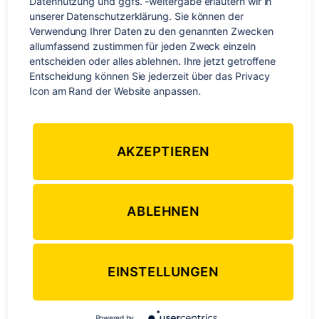
Datennutzung und ggfs. -weitergabe erläutern wir in 
schöner Landschaft.
unserer Datenschutzerklärung. Sie können der 
Verwendung Ihrer Daten zu den genannten Zwecken 
Und
allumfassend zustimmen für jeden Zweck einzeln 
entscheiden oder alles ablehnen. Ihre jetzt getroffene 
schwupppppps
Entscheidung können Sie jederzeit über das Privacy 
hatten wir nur
Icon am Rand der Website anpassen.
noch ein Tag
übrig in
Tasmanien und
AKZEPTIEREN
den mussten
wir wohl im
MONA
(museum of old
ABLEHNEN
and new art)
bei Hobart
verbringen,
EINSTELLUNGEN
denn so viele Leute schwärmen davon. Das Wetter an dem
Tag auch nicht besonders und so war es gar nicht verkehrt
dort sich wirklich seltsam gute „Kunst“ anzuschauen. Von
Powered by