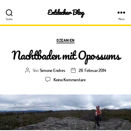
Entdecker Blog
Suche
Menü
Kategorien
OZEANIEN
Nachtbaden mit Opossums
Von
Simone Endres
28. Februar 2014
Beitragsautor
Veröffentlichungsdatum
zu
Keine Kommentare
Nachtbaden
mit
Opossums