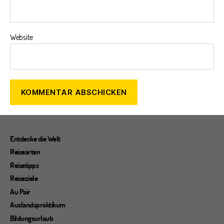
Website
Entdecke die Welt
Reisearten
Reisetipps
Reiseziele
Au Pair
Auslandspraktikum
Bildungsurlaub