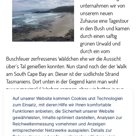
unternahmen wir von
unserem neuen
Zuhause eine Tagestour
in den Bush und kamen
durch einen saftig
grünen Urwald und
durch ein vom
Buschfeuer zerfressenes Wäldchen ehe wir die Aussicht
über´s Tal genießen konnten. Nun stand noch der der Walk
am South Cape Bay an. Dieser ist der südlichste Strand
Tasmaniens. Dort unten in der Gegend kann man wohl
nuuur maximal 4 Wochen campen, aber wir hatten ja nur
einen Tagesausflug vor^^. Aber hätten wir die Zeit gehabt,
Auf unserer Website kommen Cookies und Technologien 
hätten wir das wohl tatsächlich in Anspruch genommen 😉
zum Einsatz, mit deren Hilfe wir Ihnen komfortable 
Der Strand, zu dem wir nicht mal 2 Stunden brauchten, war
Funktionen anbieten, die Sicherheit unserer Website 
gewährleisten, Inhalte optimiert darstellen, Analysen zur 
wunderschön und wir hätten dort auch ein Stündchen
Reichweitenmessung vornehmen und Anzeigen 
verweilt, wenn dort nicht so aufdringliche und beißende
entsprechender Netzwerke ausspielen. Details zur 
Fliegen gewesen wären. Dennoch ein einfacher Walk mit