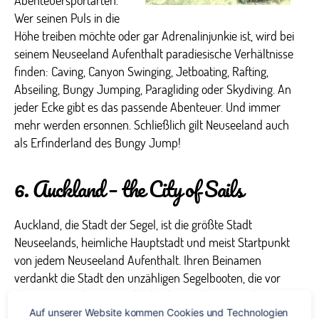
Abenteuersportarten.
Wer seinen Puls in die
Höhe treiben möchte oder gar Adrenalinjunkie ist, wird bei
seinem Neuseeland Aufenthalt paradiesische Verhältnisse
finden: Caving, Canyon Swinging, Jetboating, Rafting,
Abseiling, Bungy Jumping, Paragliding oder Skydiving. An
jeder Ecke gibt es das passende Abenteuer. Und immer
mehr werden ersonnen. Schließlich gilt Neuseeland auch
als Erfinderland des Bungy Jump!
6. Auckland – the City of Sails
Auckland, die Stadt der Segel, ist die größte Stadt
Neuseelands, heimliche Hauptstadt und meist Startpunkt
von jedem Neuseeland Aufenthalt. Ihren Beinamen
verdankt die Stadt den unzähligen Segelbooten, die vor
ihrer Küste ankern. Angeblich gibt es in keiner anderen
Stadt der Welt so viele Segelboote pro Person wie in
Auf unserer Website kommen Cookies und Technologien 