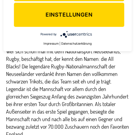
subtropischen Klima verwundert es daher kaum, dass
Auckland auch 2010 wieder in die Top 5 bzw. Top 10 der
EINSTELLUNGEN
lebenswertesten Städte der Welt gewählt wurde.
7. Nationalsport Rugby
Powered by
Impressum
|
Datenschutzerklärung
Wer sich schon mal mit dem Nationalsport Neuseelands,
Rugby, beschäftigt hat, der kennt den Namen: die All
Blacks! Die legendäre Rugby-Nationalmannschaft der
Neuseeländer verdankt ihren Namen den vollkommen
schwarzen Trikots, die das Team seit eh und je trägt.
Legendär ist die Mannschaft vor allem durch den
glorreichen Siegeszug Anfang des zwanzigsten Jahrhundert
bei ihrer ersten Tour durch Großbritannien. Als totaler
Außenseiter in das erste Spiel gegangen, besiegte die
Mannschaft nach und nach alle bis auf einen Gegner und
bezwang zuletzt vor 70.000 Zuschauern noch den Favoriten
England.