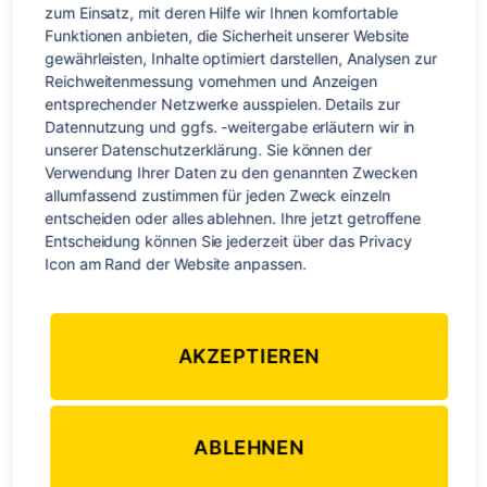
zum Einsatz, mit deren Hilfe wir Ihnen komfortable 
Auckland. Kein Wunder, denn eigentlich jeder Neuseeländer,
Funktionen anbieten, die Sicherheit unserer Website 
der es sich leisten kann, besitzt ein Segelboot – manchmal
gewährleisten, Inhalte optimiert darstellen, Analysen zur 
auch zwei.
Reichweitenmessung vornehmen und Anzeigen 
entsprechender Netzwerke ausspielen. Details zur 
Das Stadtbild Aucklands ist geprägt von den ca. 50
Datennutzung und ggfs. -weitergabe erläutern wir in 
ruhenden Vulkanen, deren Kegel sich teils wie grüne Oasen
unserer Datenschutzerklärung. Sie können der 
inmitten der Stadt erheben. So z.B. auch der Mount Eden,
Verwendung Ihrer Daten zu den genannten Zwecken 
allumfassend zustimmen für jeden Zweck einzeln 
der zugleich einen atemberaubenden Panoramablick auf
entscheiden oder alles ablehnen. Ihre jetzt getroffene 
Auckland bietet. Den Vulkanen verdankt die Stadt auch die
Entscheidung können Sie jederzeit über das Privacy 
zahlreichen vorgelagerten Inseln, welche kleine
Icon am Rand der Website anpassen.
Naturparadiese in unmittelbarer Nähe des urbanen Lebens
sind.
Auckland selbst ist ein Schmelztiegel der Nationen: asiatisch,
AKZEPTIEREN
europäisch, afrikanisch oder amerikanisch. Egal, ob
Menschen oder Kulturen, Museen oder Galerien,
Restaurants oder Shops – die Stadt ist in allen Facetten
ABLEHNEN
multikulturell. Zusammen mit dem milden, fast