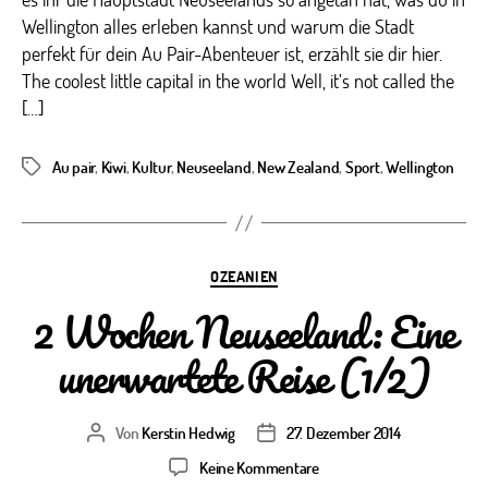
little
Wellington alles erleben kannst und warum die Stadt
capital
perfekt für dein Au Pair-Abenteuer ist, erzählt sie dir hier.
in
The coolest little capital in the world Well, it’s not called the
the
world
[…]
Au pair
,
Kiwi
,
Kultur
,
Neuseeland
,
New Zealand
,
Sport
,
Wellington
Schlagwörter
Kategorien
OZEANIEN
2 Wochen Neuseeland: Eine
unerwartete Reise (1/2)
Von
Kerstin Hedwig
27. Dezember 2014
Beitragsautor
Veröffentlichungsdatum
zu
Keine Kommentare