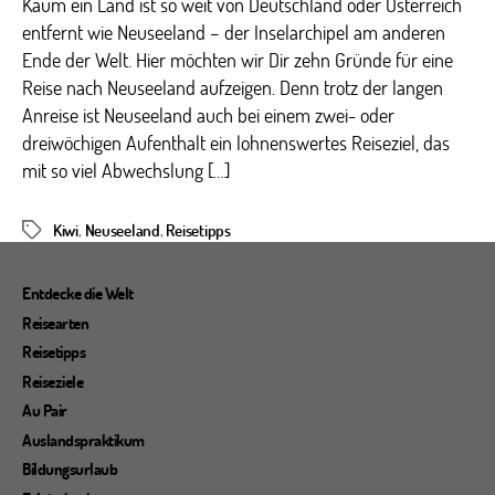
Kaum ein Land ist so weit von Deutschland oder Österreich
entfernt wie Neuseeland – der Inselarchipel am anderen
Ende der Welt. Hier möchten wir Dir zehn Gründe für eine
Reise nach Neuseeland aufzeigen. Denn trotz der langen
Anreise ist Neuseeland auch bei einem zwei- oder
dreiwöchigen Aufenthalt ein lohnenswertes Reiseziel, das
mit so viel Abwechslung […]
Kiwi
,
Neuseeland
,
Reisetipps
Schlagwörter
Entdecke die Welt
Reisearten
Reisetipps
Reiseziele
Au Pair
Auslandspraktikum
Bildungsurlaub