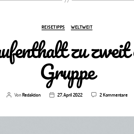
Kategorien
REISETIPPS
WELTWEIT
fenthalt zu zweit 
Gruppe
zu
Von
Redaktion
27. April 2022
2 Kommentare
Beitragsautor
Veröffentlichungsdatum
Aus
zu
zwe
ode
in