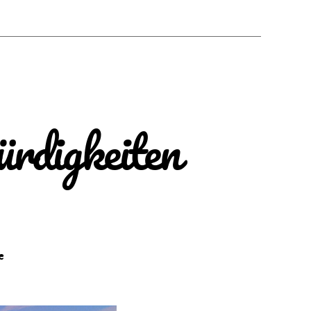
rdigkeiten
zu
e
Hola
España!
Top-