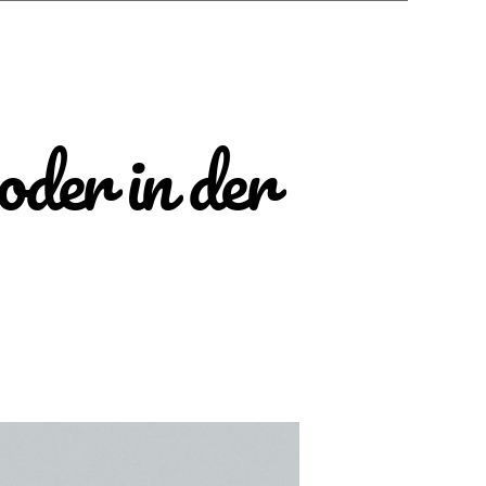
oder in der
landsaufenthalt
it
r