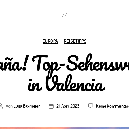
Kategorien
EUROPA
REISETIPPS
ña! Top-Sehenswü
in Valencia
Von
Luisa Baxmeier
21. April 2023
Keine Kommentar
Beitragsautor
Veröffentlichungsdatum