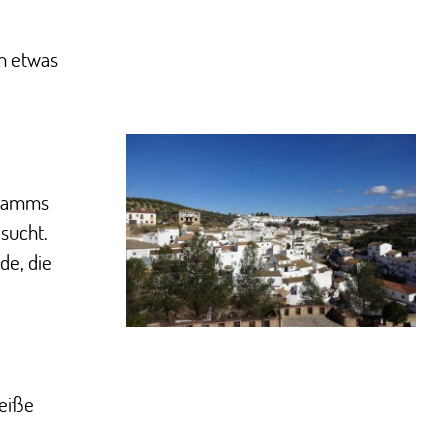
nn etwas
gramms
sucht.
de, die
weiße