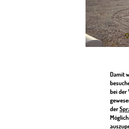
Damit w
besuche
bei der
gewesen
der
Spr
Möglich
auszupr