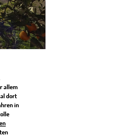
,
r allem
al dort
ahren in
olle
ien
ten