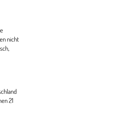
ne
en nicht
sch,
schland
hen 21