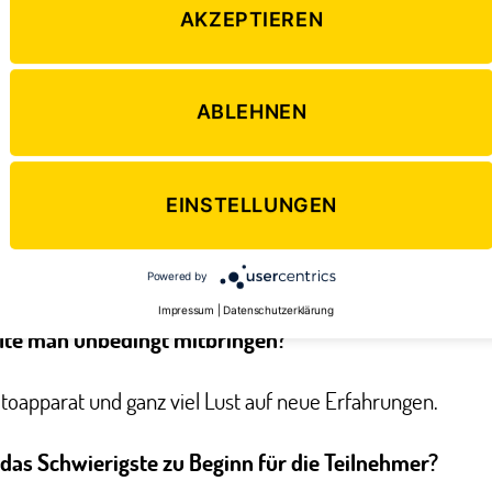
AKZEPTIEREN
 ist das Programm das Richtige und warum?
nehmer, die auf der Suche nach der etwas anderen Sprach
ABLEHNEN
s Spanischlernen findet nicht in einer typischen Sprachsc
ondern „on the go“ während der Rundreise. Wenn Du also
EINSTELLUNGEN
eiterung Deiner Sprachkenntnisse auch das „typische“ An
ernen möchtest, ist der
„Travelling Classroom“
das richtig
Powered by
Impressum
|
Datenschutzerklärung
lte man unbedingt mitbringen?
toapparat und ganz viel Lust auf neue Erfahrungen.
 das Schwierigste zu Beginn für die Teilnehmer?