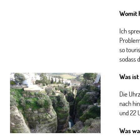
Womit h
Ich spre
Probleme
so touri
sodass d
Was ist
Die Uhrz
nach hin
und 22 
Was war