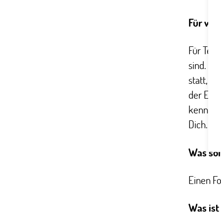
Für wen
Für Teil
sind. Da
statt, s
der Erw
kennenl
Dich.
Was sol
Einen Fo
Was ist