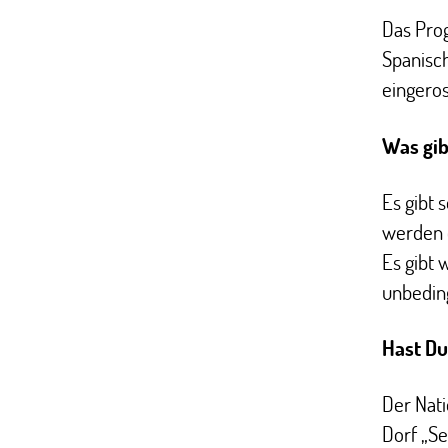
Das Prog
Spanisch
eingeros
Was gib
Es gibt
werden d
Es gibt 
unbeding
Hast Du
Der Nati
Dorf „Se