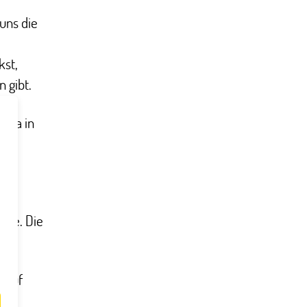
uns die
kst,
 gibt.
onda in
öhe. Die
t auf