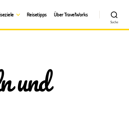
iseziele
Reisetipps
Über TravelWorks
Suche
n und