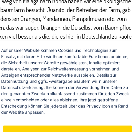
 Weg von Málaga nach Ronda haben wir eine ökologische
aumfarm besucht. Juanito, der Betreiber der Farm, gab 
edensten Orangen, Mandarinen, Pampelmusen etc. zum
n, das war super. Orangen, die Du selbst vom Baum pflüc
n viel besser als die, die es hier in Deutschland zu kaufen
Auf unserer Website kommen Cookies und Technologien zum 
m waren wir in Ronda und haben uns die Schlucht, die R
Einsatz, mit deren Hilfe wir Ihnen komfortable Funktionen anbieten, 
ten teilt, gesehen. Die Schlucht ist ca. 100 m tief!
die Sicherheit unserer Website gewährleisten, Inhalte optimiert 
darstellen, Analysen zur Reichweitenmessung vornehmen und 
Anzeigen entsprechender Netzwerke ausspielen. Details zur 
 Dir am besten gefallen?
Datennutzung und ggfs. -weitergabe erläutern wir in unserer 
Datenschutzerklärung. Sie können der Verwendung Ihrer Daten zu 
erung durch den Nationalpark „El Torcal“ in ca. 1.100 m H
den genannten Zwecken allumfassend zustimmen für jeden Zweck 
einzeln entscheiden oder alles ablehnen. Ihre jetzt getroffene 
mationen waren wirklich atemberaubend.
Entscheidung können Sie jederzeit über das Privacy Icon am Rand 
der Website anpassen.
t zu vergessen das Highlight auf der Orangenfarm: Ein Rit
sel!