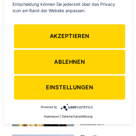
filmende Objekt wird in
Entscheidung können Sie jederzeit über das Privacy 
voller Größe gezeigt.
Icon am Rand der Website anpassen.
Mid Shot
Die Person ist ab der
AKZEPTIEREN
Hüfte sichtbar und
sowohl von ihr als auch
von der Umgebung ist
ABLEHNEN
ein guter Eindruck
möglich
Medium Close Up
EINSTELLUNGEN
Die Person ist ab der
Brust aufwärts sichtbar.
Diese Einstellung ist gut
Powered by
geeignet für Interview-
Impressum
|
Datenschutzerklärung
Situationen.