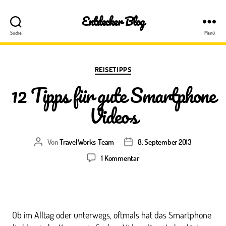
Entdecker Blog
Suche
Menü
Kategorien
REISETIPPS
12 Tipps für gute Smartphone
Videos
Von
TravelWorks-Team
8. September 2013
Beitragsautor
Veröffentlichungsdatum
zu
1 Kommentar
12
Tipps
für
gute
Smartphone
Ob im Alltag oder unterwegs, oftmals hat das Smartphone
Videos