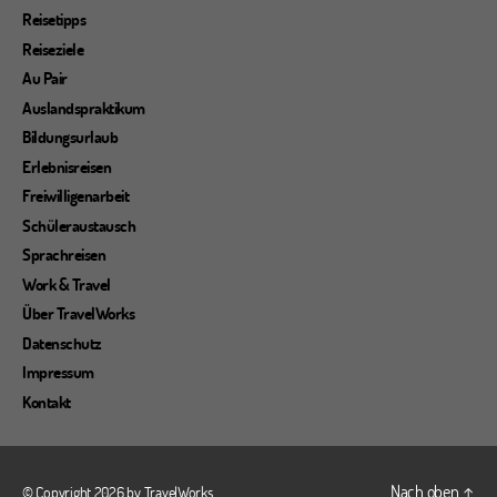
Reisetipps
Reiseziele
Au Pair
Auslandspraktikum
Bildungsurlaub
Erlebnisreisen
Freiwilligenarbeit
Schüleraustausch
Sprachreisen
Work & Travel
Über TravelWorks
Datenschutz
Impressum
Kontakt
Nach oben
↑
© Copyright 2026 by
TravelWorks