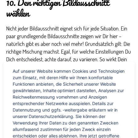
10. Den richtigen Bildausschnitt
wählen
Nicht jeder Bildausschnitt eignet sich für jede Situation. Ein
paar grundlegende Bildausschnitte zeigen wir Dir hier –
natürlich gibt es aber noch viel mehr! Grundsätzlich gilt: Die
richtige Mischung machst. Egal, für welche Einstellungen Du
Dich entscheidest, achte darauf, zu variieren. So wirkt Dein
Video gleich viel interessanter.
Auf unserer Website kommen Cookies und Technologien 
zum Einsatz, mit deren Hilfe wir Ihnen komfortable 
Very Wide Shot
Funktionen anbieten, die Sicherheit unserer Website 
Die gesamte Umgebung
gewährleisten, Inhalte optimiert darstellen, Analysen zur 
wird gezeigt. Ideal als
Reichweitenmessung vornehmen und Anzeigen 
Anfangsszene, dem sog.
entsprechender Netzwerke ausspielen. Details zur 
Datennutzung und ggfs. -weitergabe erläutern wir in 
„establishing shot“.
unserer Datenschutzerklärung. Sie können der 
Verwendung Ihrer Daten zu den genannten Zwecken 
Wide Shot
allumfassend zustimmen für jeden Zweck einzeln 
Die Person oder das zu
entscheiden oder alles ablehnen. Ihre jetzt getroffene 