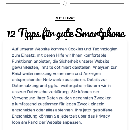
Kategorien
REISETIPPS
12 Tipps für gute Smartphone
Videos
Auf unserer Website kommen Cookies und Technologien 
zum Einsatz, mit deren Hilfe wir Ihnen komfortable 
Von
TravelWorks-Team
8. September 2013
Beitragsautor
Veröffentlichungsdatum
Funktionen anbieten, die Sicherheit unserer Website 
gewährleisten, Inhalte optimiert darstellen, Analysen zur 
zu
1 Kommentar
Reichweitenmessung vornehmen und Anzeigen 
12
entsprechender Netzwerke ausspielen. Details zur 
Tipps
Datennutzung und ggfs. -weitergabe erläutern wir in 
für
Ob im Alltag oder unterwegs, oftmals hat das Smartphone
unserer Datenschutzerklärung. Sie können der 
gute
die klassische Kamera in Sachen Videos längst abgelöst.
Verwendung Ihrer Daten zu den genannten Zwecken 
Smartphone
Aber wie macht man eigentlich ein gutes Video mit dem
allumfassend zustimmen für jeden Zweck einzeln 
Videos
entscheiden oder alles ablehnen. Ihre jetzt getroffene 
Smartphone? Ein paar einfache Tricks und Kniffe, um ein
Entscheidung können Sie jederzeit über das Privacy 
gutes Smartphone Video zu erstellen, zeigen wir Euch hier!
Icon am Rand der Website anpassen.
Videos zu drehen ist heute kinderleicht. Immer und überall