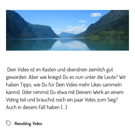
Tipps
für
Dein
Video:
Mehr
Likes,
mehr
Views
Dein Video ist im Kasten und obendrein ziemlich gut
geworden. Aber wie kriegst Du es nun unter die Leute? Wir
haben Tipps, wie Du für Dein Video mehr Likes sammeln
kannst. Oder nimmst Du etwa mit Deinem Werk an einem
Voting teil und brauchst noch ein paar Votes zum Sieg?
Auch in diesem Fall haben […]
Reiseblog
,
Video
Schlagwörter