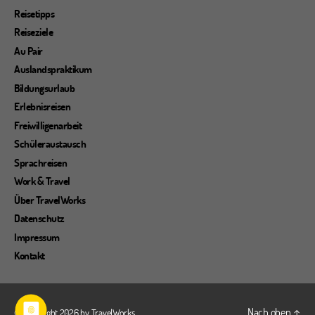
Reisetipps
Reiseziele
Au Pair
Auslandspraktikum
Bildungsurlaub
Erlebnisreisen
Freiwilligenarbeit
Schüleraustausch
Sprachreisen
Work & Travel
Über TravelWorks
Datenschutz
Impressum
Kontakt
Nach oben
↑
© Copyright 2026 by
TravelWorks