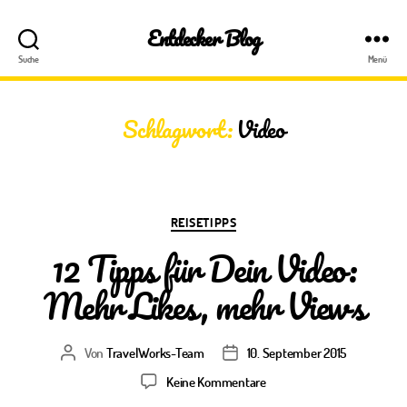
Entdecker Blog
Suche
Menü
Schlagwort:
Video
Kategorien
REISETIPPS
12 Tipps für Dein Video:
Mehr Likes, mehr Views
Von
TravelWorks-Team
10. September 2015
Beitragsautor
Veröffentlichungsdatum
zu
Keine Kommentare
12