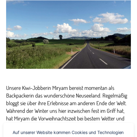
vier
Räder
–
Roadtr
durch
Neuse
Unsere Kiwi-Jobberin Miryam bereist momentan als
Backpackerin das wunderschöne Neuseeland. Regelmäßig
bloggt sie über ihre Erlebnisse am anderen Ende der Welt.
Während der Winter uns hier inzwischen fest im Griff hat,
hat Miryam die Vorweihnachtszeit bei bestem Wetter und
sommerlichen Temperaturen genossen. Sie hat sich in den
Auf unserer Website kommen Cookies und Technologien 
letzten Wochen mit einem Freund auf einen Roadtrip durch