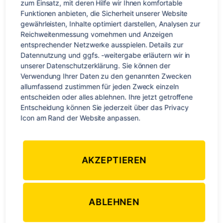
zum Einsatz, mit deren Hilfe wir Ihnen komfortable 
[…]
Funktionen anbieten, die Sicherheit unserer Website 
gewährleisten, Inhalte optimiert darstellen, Analysen zur 
Kiwi-Jobber
,
Neuseeland
,
raglan
,
Roadtrip
,
Taupo
,
Work and Travel
Schlagwörter
Reichweitenmessung vornehmen und Anzeigen 
entsprechender Netzwerke ausspielen. Details zur 
Datennutzung und ggfs. -weitergabe erläutern wir in 
unserer Datenschutzerklärung. Sie können der 
Verwendung Ihrer Daten zu den genannten Zwecken 
Kategorien
WELTWEIT
WORK & TRAVEL
allumfassend zustimmen für jeden Zweck einzeln 
entscheiden oder alles ablehnen. Ihre jetzt getroffene 
Solo Traveling in New
Entscheidung können Sie jederzeit über das Privacy 
Icon am Rand der Website anpassen.
Zealand? YES!
zu
Von
Miryam Baha
5. Dezember 2016
1 Kommentar
Beitragsautor
Veröffentlichungsdatum
AKZEPTIEREN
Solo
Trav
in
New
ABLEHNEN
Zeal
YES!