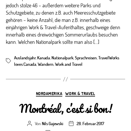
jedoch stolze 46 – außerdem weitere Parks und
Schutzgebiete, zu denen z.B. auch Meeresschutzgebiete
gehören – keine Anzahl, die man z.B. innerhalb eines
einjährigen Work & Travel-Aufenthaltes, geschweige denn
innerhalb eines dreiwöchigen Sommerurlaubs besuchen
kann. Welchen Nationalpark sollte man also […]
Auslandsjahr
,
Kanada
,
Nationalpark
,
Sprachreisen
,
TravelWorks
Schlagwörter
loves Canada
,
Wandern
,
Work and Travel
Kategorien
NORDAMERIKA
WORK & TRAVEL
Montréal, c’est si bon!
Von
Nils Gajewski
28. Februar 2017
Beitragsautor
Veröffentlichungsdatum