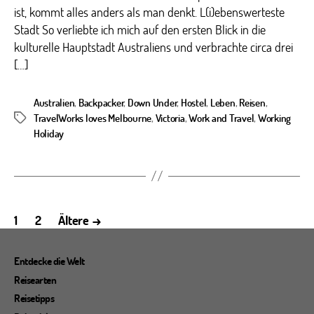
ist, kommt alles anders als man denkt. L(i)ebenswerteste
Stadt So verliebte ich mich auf den ersten Blick in die
kulturelle Hauptstadt Australiens und verbrachte circa drei
[…]
Australien
,
Backpacker
,
Down Under
,
Hostel
,
Leben
,
Reisen
,
TravelWorks loves Melbourne
,
Victoria
,
Work and Travel
,
Working
Schlagwörter
Holiday
Seitennummerierung
1
2
Ältere
→
der
Beiträge
Entdecke die Welt
Reisearten
Reisetipps