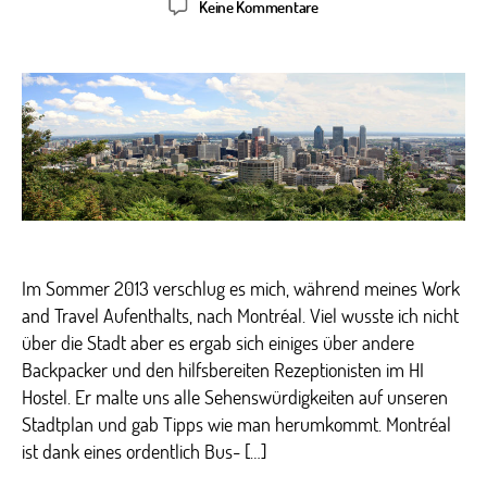
zu
Keine Kommentare
Montréal,
c’est
si
bon!
Im Sommer 2013 verschlug es mich, während meines Work
and Travel Aufenthalts, nach Montréal. Viel wusste ich nicht
über die Stadt aber es ergab sich einiges über andere
Backpacker und den hilfsbereiten Rezeptionisten im HI
Hostel. Er malte uns alle Sehenswürdigkeiten auf unseren
Stadtplan und gab Tipps wie man herumkommt. Montréal
ist dank eines ordentlich Bus- […]