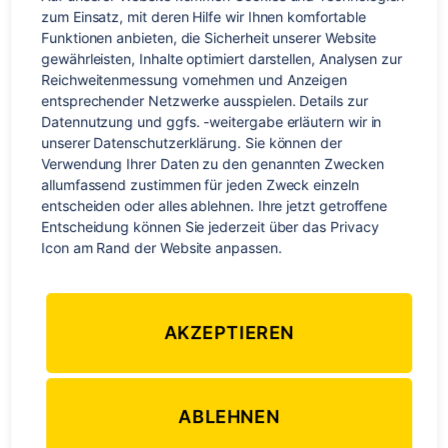
Awes
zum Einsatz, mit deren Hilfe wir Ihnen komfortable 
Funktionen anbieten, die Sicherheit unserer Website 
gewährleisten, Inhalte optimiert darstellen, Analysen zur 
Reichweitenmessung vornehmen und Anzeigen 
entsprechender Netzwerke ausspielen. Details zur 
Datennutzung und ggfs. -weitergabe erläutern wir in 
unserer Datenschutzerklärung. Sie können der 
Verwendung Ihrer Daten zu den genannten Zwecken 
allumfassend zustimmen für jeden Zweck einzeln 
entscheiden oder alles ablehnen. Ihre jetzt getroffene 
Entscheidung können Sie jederzeit über das Privacy 
Wo auf dieser Welt gibt es (außer Dubai) eine Stadt, die von
Icon am Rand der Website anpassen.
Grund auf neu gebaut wird…? In Neuseeland! Die Erdbeben
von 2010 und 2011 kosteten nicht nur 186 Menschen das
Leben, sondern zerstörten auch 80% der Innenstadt. Auch
AKZEPTIEREN
die wenigen Gebäude, die nicht sofort zusammengestürzt
waren, mussten auf Grund von Vorsichtsmaßnahmen alle
evakuiert und stabilisiert […]
ABLEHNEN
Backpacker
,
Backpacking
,
Kiwi-Jobber
,
Neuseeland
,
New Zealand
,