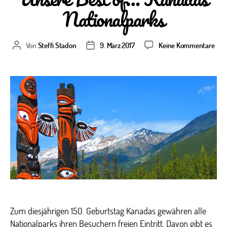
Nationalparks
zu
Von
Steffi Stadon
9. März 2017
Keine Kommentare
Beitragsautor
Veröffentlichungsdatum
Uns
Best
of…
Kan
Nati
Zum diesjährigen 150. Geburtstag Kanadas gewähren alle
Nationalparks ihren Besuchern freien Eintritt. Davon gibt es