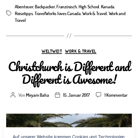
Abenteuer
,
Backpacker
,
Französisch
,
High School
,
Kanada
,
Reisetipps
,
TravelWorks loves Canada
,
Work & Travel
,
Work and
Schlagwörter
Travel
Kategorien
WELTWEIT
WORK & TRAVEL
Christchurch is Different and
Different is Awesome!
zu
Von
Miryam Baha
15. Januar 2017
1 Kommentar
Beitragsautor
Veröffentlichungsdatum
Chris
is
Differ
and
Differ
is
Auf unserer Website kommen Cookies und Technologien 