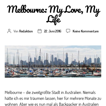
Melbourne: My Love, My
Life
zu
Von
Redaktion
22. Juni 2016
Keine Kommentare
Beitragsautor
Veröffentlichungsdatum
Melb
My
Love,
My
Life
Melbourne – die zweitgrößte Stadt in Australien. Niemals
hätte ich es mir träumen lassen, hier für mehrere Monate zu
wohnen. Aber wie es nun mal als Backpacker in Australien