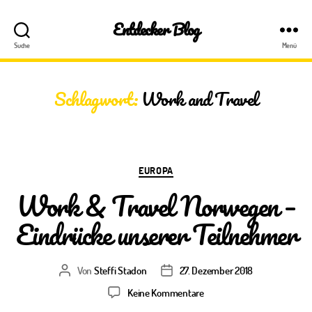
Entdecker Blog
Suche
Menü
Schlagwort:
Work and Travel
Kategorien
EUROPA
Work & Travel Norwegen –
Eindrücke unserer Teilnehmer
Von
Steffi Stadon
27. Dezember 2018
Beitragsautor
Veröffentlichungsdatum
zu
Keine Kommentare
Work