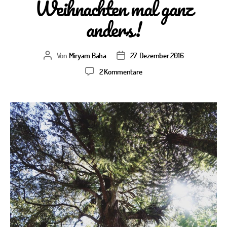
Weihnachten mal ganz
anders!
Von
Miryam Baha
27. Dezember 2016
Beitragsautor
Veröffentlichungsdatum
zu
2 Kommentare
Weihnachten
mal
ganz
anders!