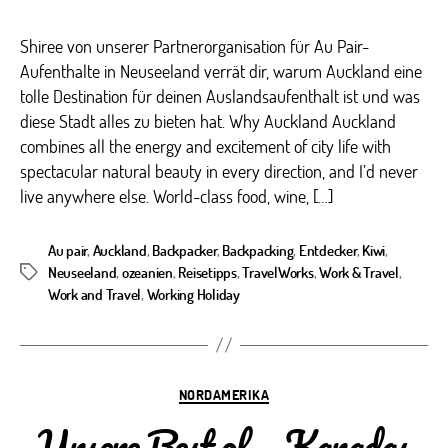
Shiree von unserer Partnerorganisation für Au Pair-
Aufenthalte in Neuseeland verrät dir, warum Auckland eine
tolle Destination für deinen Auslandsaufenthalt ist und was
diese Stadt alles zu bieten hat. Why Auckland Auckland
combines all the energy and excitement of city life with
spectacular natural beauty in every direction, and I’d never
live anywhere else. World-class food, wine, […]
Au pair
,
Auckland
,
Backpacker
,
Backpacking
,
Entdecker
,
Kiwi
,
Neuseeland
,
ozeanien
,
Reisetipps
,
TravelWorks
,
Work & Travel
,
Schlagwörter
Work and Travel
,
Working Holiday
Kategorien
NORDAMERIKA
Unsere Best of… Kanadas