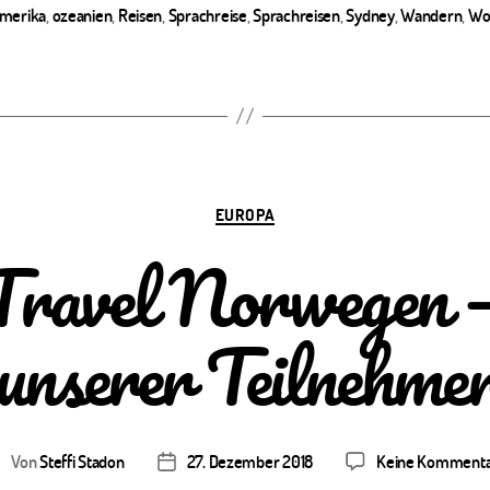
ter
merika
,
ozeanien
,
Reisen
,
Sprachreise
,
Sprachreisen
,
Sydney
,
Wandern
,
Wor
Kategorien
EUROPA
avel Norwegen –
unserer Teilnehme
Von
Steffi Stadon
27. Dezember 2018
Keine Komment
eitragsautor
Veröffentlichungsdatum