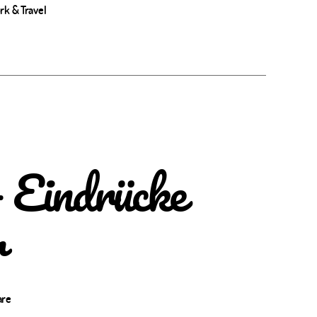
k & Travel
 Eindrücke
r
zu
are
Work