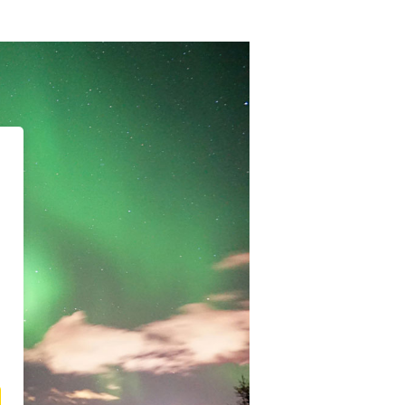
&
Travel
Norwegen
–
Eindrücke
unserer
Teilnehmer