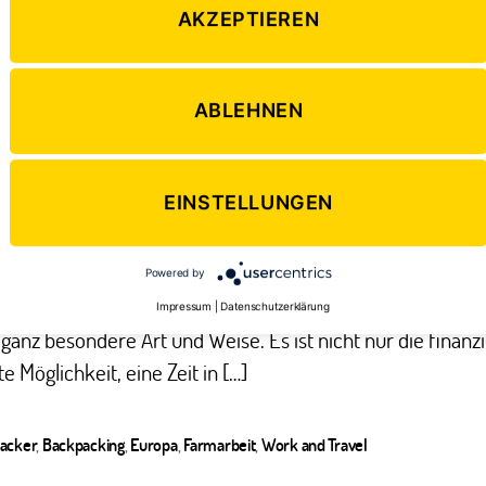
AKZEPTIEREN
ABLEHNEN
EINSTELLUNGEN
orwegen denkt, hat Bilder von rauen Fjordlandschaften,
n, eisblauen Gletschern, der Mitternachtssonne nördlich 
ises und der Tundra von Lappland im Kopf. Als Work & Tra
Powered by
er norwegischen Farm entdeckst du das ehemalige Wiking
Impressum
|
Datenschutzerklärung
 ganz besondere Art und Weise. Es ist nicht nur die finanzi
te Möglichkeit, eine Zeit in […]
acker
,
Backpacking
,
Europa
,
Farmarbeit
,
Work and Travel
ter