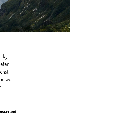
ocky
iefen
chst,
ur, wo
n
euseeland
,