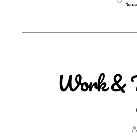
Schlagwör
Norda
Work & Tr
B