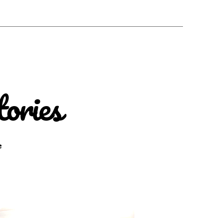
ories
zu
e
Work
&
Travel
Fotostories