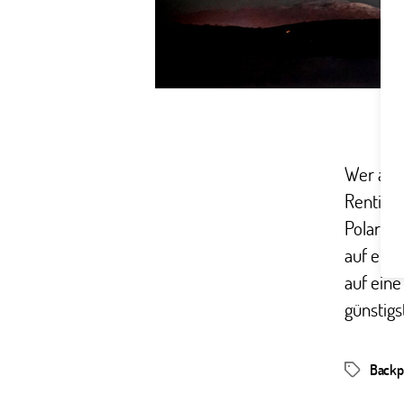
Wer an N
Rentiere
Polarkre
auf ein
auf eine
günstigs
Backp
Schlagwör