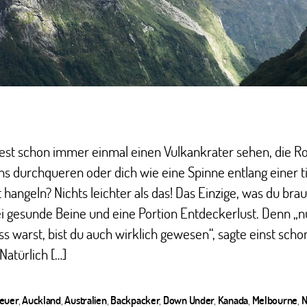
est schon immer einmal einen Vulkankrater sehen, die R
s durchqueren oder dich wie eine Spinne entlang einer t
 hangeln? Nichts leichter als das! Das Einzige, was du brau
i gesunde Beine und eine Portion Entdeckerlust. Denn „n
ss warst, bist du auch wirklich gewesen“, sagte einst scho
Natürlich […]
euer
,
Auckland
,
Australien
,
Backpacker
,
Down Under
,
Kanada
,
Melbourne
,
N