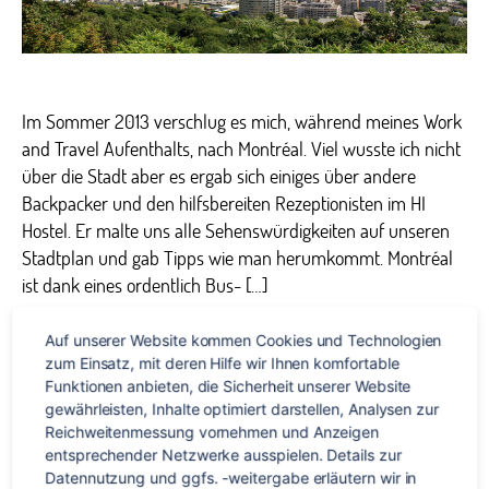
Im Sommer 2013 verschlug es mich, während meines Work
and Travel Aufenthalts, nach Montréal. Viel wusste ich nicht
über die Stadt aber es ergab sich einiges über andere
Backpacker und den hilfsbereiten Rezeptionisten im HI
Hostel. Er malte uns alle Sehenswürdigkeiten auf unseren
Stadtplan und gab Tipps wie man herumkommt. Montréal
ist dank eines ordentlich Bus- […]
Auf unserer Website kommen Cookies und Technologien 
Abenteuer
,
Backpacker
,
Französisch
,
High School
,
Kanada
,
zum Einsatz, mit deren Hilfe wir Ihnen komfortable 
Reisetipps
,
TravelWorks loves Canada
,
Work & Travel
,
Work and
Schlagwörter
Funktionen anbieten, die Sicherheit unserer Website 
Travel
gewährleisten, Inhalte optimiert darstellen, Analysen zur 
Reichweitenmessung vornehmen und Anzeigen 
entsprechender Netzwerke ausspielen. Details zur 
Datennutzung und ggfs. -weitergabe erläutern wir in 