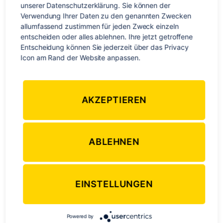
Kategorien
WELTWEIT
unserer Datenschutzerklärung. Sie können der 
Verwendung Ihrer Daten zu den genannten Zwecken 
Übersetzte Sprichwörter
allumfassend zustimmen für jeden Zweck einzeln 
entscheiden oder alles ablehnen. Ihre jetzt getroffene 
Entscheidung können Sie jederzeit über das Privacy 
zu
Von
Redaktion
12. Juli 2016
Keine Kommentare
Beitragsautor
Veröffentlichungsdatum
Icon am Rand der Website anpassen.
Übers
Spric
AKZEPTIEREN
ABLEHNEN
EINSTELLUNGEN
Hast du schon einmal jemandem mit den „Händen im Teig
erwischt“, bist ein „Splitter des alten Klotzes“ oder hast dich
„wohlgefühlt wie ein Käfer im Teppich?“ Sprichwörter
Powered by
machen unsere Sprache bunter – das ist auf English,