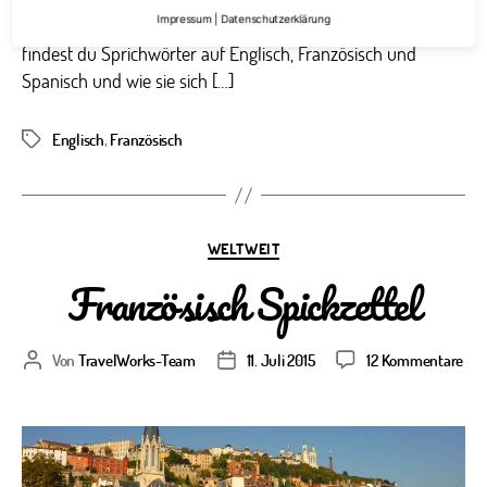
Impressum
|
Datenschutzerklärung
Französisch und Spanisch nicht anders. Auf dieser Seite
findest du Sprichwörter auf Englisch, Französisch und
Spanisch und wie sie sich […]
Englisch
,
Französisch
Schlagwörter
Kategorien
WELTWEIT
Französisch Spickzettel
zu
Von
TravelWorks-Team
11. Juli 2015
12 Kommentare
Beitragsautor
Veröffentlichungsdatum
Fra
Spi