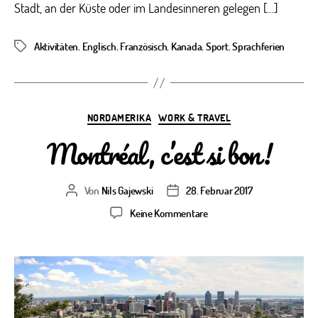
Stadt, an der Küste oder im Landesinneren gelegen […]
Aktivitäten
,
Englisch
,
Französisch
,
Kanada
,
Sport
,
Sprachferien
Schlagwörter
Kategorien
NORDAMERIKA
WORK & TRAVEL
Montréal, c’est si bon!
Von
Nils Gajewski
28. Februar 2017
Beitragsautor
Veröffentlichungsdatum
zu
Keine Kommentare
Montréal,
c’est
si
bon!