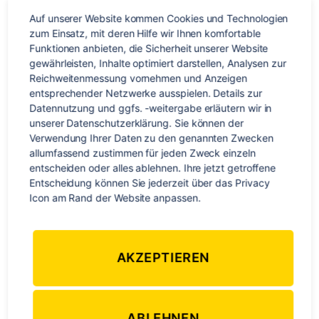
nachhal
reisen
Auf unserer Website kommen Cookies und Technologien 
zum Einsatz, mit deren Hilfe wir Ihnen komfortable 
Funktionen anbieten, die Sicherheit unserer Website 
gewährleisten, Inhalte optimiert darstellen, Analysen zur 
Reichweitenmessung vornehmen und Anzeigen 
entsprechender Netzwerke ausspielen. Details zur 
Datennutzung und ggfs. -weitergabe erläutern wir in 
unserer Datenschutzerklärung. Sie können der 
Verwendung Ihrer Daten zu den genannten Zwecken 
allumfassend zustimmen für jeden Zweck einzeln 
entscheiden oder alles ablehnen. Ihre jetzt getroffene 
Entscheidung können Sie jederzeit über das Privacy 
„Take only memories, leave only footprints.“ Chief Seattle Die
Icon am Rand der Website anpassen.
Welt bereisen und dabei möglichst viel erkunden – wer
möchte das nicht? Besonders gefallen uns dabei häufig die
Orte, an denen wir die Natur und Kultur in ihrer
AKZEPTIEREN
ursprünglichen Form erleben können: Traumhafte
Sandstrände, tropische Regenwälder, urige Bergdörfer…
Ganz unbewusst hinterlassen wir aber oft genau hier mehr
[…]
ABLEHNEN