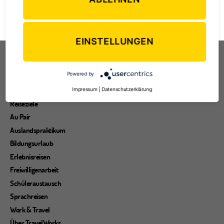
Flug
,
nachhaltig
,
Nachhaltigkeit
,
Natur
,
Naturschutz
,
Reise
,
Reisen
,
Schlagwörter
Umwelt
,
Umweltschutz
EINSTELLUNGEN
Entdecke die Welt
Powered by
Reisearten
Reisetipps
Impressum
|
Datenschutzerklärung
Reiseziele
Au Pair
Auslandspraktikum
Bildungsurlaub
Erlebnisreisen
Freiwilligenarbeit
Schüleraustausch
Sprachreisen
Work & Travel
Über TravelWorks