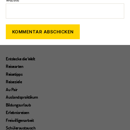
Entdecke die Welt
Reisearten
Reisetipps
Reiseziele
Au Pair
Auslandspraktikum
Bildungsurlaub
Erlebnisreisen
Freiwilligenarbeit
Schüleraustausch