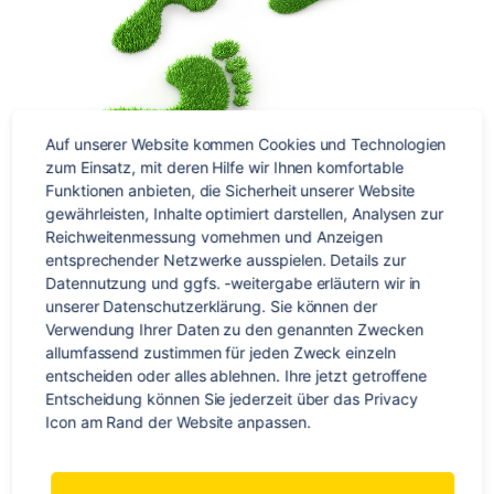
Auf unserer Website kommen Cookies und Technologien 
zum Einsatz, mit deren Hilfe wir Ihnen komfortable 
Funktionen anbieten, die Sicherheit unserer Website 
gewährleisten, Inhalte optimiert darstellen, Analysen zur 
… und das Fazit?
Reichweitenmessung vornehmen und Anzeigen 
entsprechender Netzwerke ausspielen. Details zur 
Datennutzung und ggfs. -weitergabe erläutern wir in 
Nachhaltigkeit auf Reisen soll uns nicht die Lust am Reisen
unserer Datenschutzerklärung. Sie können der 
nehmen. Es geht vielmehr darum, bewusst zu verreisen –
Verwendung Ihrer Daten zu den genannten Zwecken 
bewusst und erlebnisreich! Denn das Fernweh und
allumfassend zustimmen für jeden Zweck einzeln 
Interesse an fremden Kulturen liegt wohl in den meisten
entscheiden oder alles ablehnen. Ihre jetzt getroffene 
Entscheidung können Sie jederzeit über das Privacy 
von uns. Gepaart mit einem sensiblen Gespür für Umwelt
Icon am Rand der Website anpassen.
und Gesellschaft können wir unseren Fußabdruck auf allen
drei Säulen möglichst gering halten.