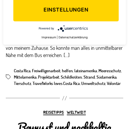
EINSTELLUNGEN
Unser Teilnehmer Armin, 18 Jahre, erzählt uns von den
Eindrücken seiner Freiwilligenarbeit im Schildkrötenprojekt
in Costa Rica. In der Sprachschule Meine Reise begann in
Powered by
San José in einer Gastfamilie, die sehr herzlich und
Impressum
|
Datenschutzerklärung
freundlich war. Die Sprachschule war nicht weit entfernt
von meinem Zuhause. So konnte man alles in unmittelbarer
Nähe mit dem Bus erreichen. […]
Costa Rica
,
Freiwilligenarbeit
,
helfen
,
lateinamerika
,
Meeresschutz
,
Mittelamerika
,
Projektarbeit
,
Schildkröten
,
Strand
,
Südamerika
,
Schlagwörter
Tierschutz
,
TravelWorks loves Costa Rica
,
Umweltschutz
,
Volontär
Kategorien
REISETIPPS
WELTWEIT
Bewusst und nachhaltig