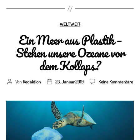
Kategorien
WELTWEIT
Ein Meer aus Plastik –
Stehen unsere Ozeane vor
dem Kollaps?
zu
Von
Redaktion
23. Januar 2019
Keine Kommentare
Beitragsautor
Veröffentlichungsdatum
Ein
Mee
aus
Plas
–
Ste
uns
Oze