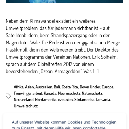
vor
de
Kol
Neben dem Klimawandel existiert ein weiteres
Umweltproblem, das für jedermann sichtbar ist – auf
Satellitenbildern, beim Strandspaziergang oder in den
Mägen toter Wale. Die Rede ist von der gigantischen Menge
Plastikmüll, die in den Weltmeeren treibt. Der Direktor des
Umweltprogramms der Vereinten Nationen, Erik Solheim,
sprach auf dem Gipfeltreffen 2017 von einem
bevorstehenden „Ozean-Armageddon“. Was […]
Afrika
,
Asien
,
Australien
,
Bali
,
Costa Rica
,
Down Under
,
Europa
,
Freiwilligenarbeit
,
Kanada
,
Meeresschutz
,
Naturschutz
,
Schlagwörter
Neuseeland
,
Nordamerika
,
ozeanien
,
Südamerika
,
tansania
,
Umweltschutz
Auf unserer Website kommen Cookies und Technologien 
zum Einsatz, mit deren Hilfe wir Ihnen komfortable 