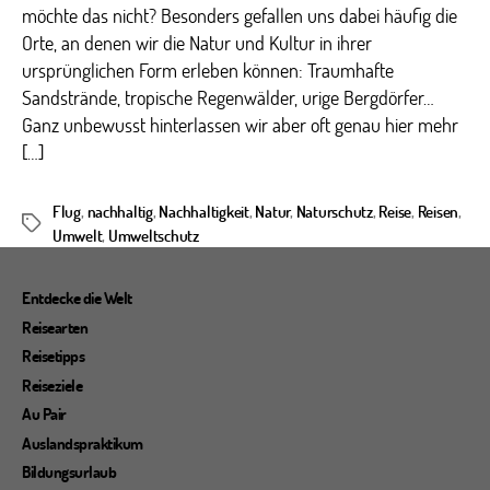
möchte das nicht? Besonders gefallen uns dabei häufig die
Orte, an denen wir die Natur und Kultur in ihrer
ursprünglichen Form erleben können: Traumhafte
Sandstrände, tropische Regenwälder, urige Bergdörfer…
Ganz unbewusst hinterlassen wir aber oft genau hier mehr
[…]
Flug
,
nachhaltig
,
Nachhaltigkeit
,
Natur
,
Naturschutz
,
Reise
,
Reisen
,
Schlagwörter
Umwelt
,
Umweltschutz
Entdecke die Welt
Reisearten
Reisetipps
Reiseziele
Au Pair
Auslandspraktikum
Bildungsurlaub