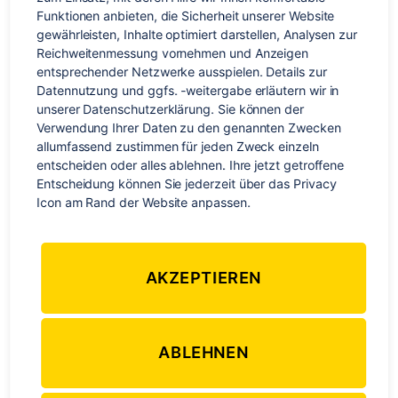
Kategorien
Funktionen anbieten, die Sicherheit unserer Website 
FREIWILLIGENARBEIT
SÜDAMERIKA
gewährleisten, Inhalte optimiert darstellen, Analysen zur 
Erfahrungsbericht:
Reichweitenmessung vornehmen und Anzeigen 
entsprechender Netzwerke ausspielen. Details zur 
Freiwilligenarbeit Costa Rica
Datennutzung und ggfs. -weitergabe erläutern wir in 
unserer Datenschutzerklärung. Sie können der 
Verwendung Ihrer Daten zu den genannten Zwecken 
zu
Von
Steffi Stadon
31. März 2018
Keine Kommentare
Beitragsautor
Veröffentlichungsdatum
allumfassend zustimmen für jeden Zweck einzeln 
Erf
entscheiden oder alles ablehnen. Ihre jetzt getroffene 
Frei
Entscheidung können Sie jederzeit über das Privacy 
Cos
Icon am Rand der Website anpassen.
Rica
AKZEPTIEREN
ABLEHNEN