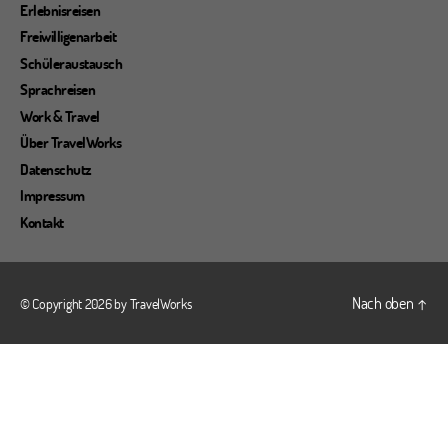
Erlebnisreisen
Freiwilligenarbeit
Schüleraustausch
Sprachreisen
Work & Travel
Über TravelWorks
Datenschutz
Impressum
Kontakt
Nach oben
↑
© Copyright 2026 by
TravelWorks