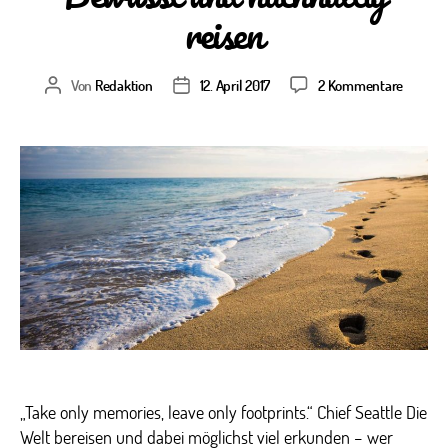
reisen
zu
Von
Redaktion
12. April 2017
2 Kommentare
Beitragsautor
Veröffentlichungsdatum
Bewuss
und
nachhal
reisen
„Take only memories, leave only footprints.“ Chief Seattle Die
Welt bereisen und dabei möglichst viel erkunden – wer