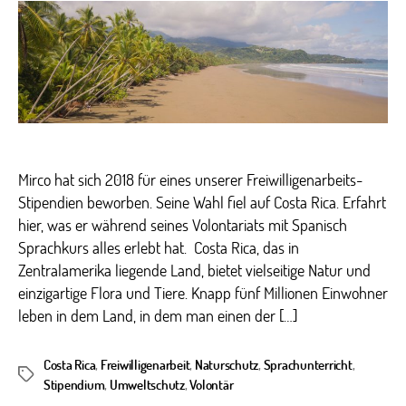
als
Volo
in
Cost
Rica
Mirco hat sich 2018 für eines unserer Freiwilligenarbeits-
Stipendien beworben. Seine Wahl fiel auf Costa Rica. Erfahrt
hier, was er während seines Volontariats mit Spanisch
Sprachkurs alles erlebt hat. Costa Rica, das in
Zentralamerika liegende Land, bietet vielseitige Natur und
einzigartige Flora und Tiere. Knapp fünf Millionen Einwohner
leben in dem Land, in dem man einen der […]
Costa Rica
,
Freiwilligenarbeit
,
Naturschutz
,
Sprachunterricht
,
Schlagwörter
Stipendium
,
Umweltschutz
,
Volontär