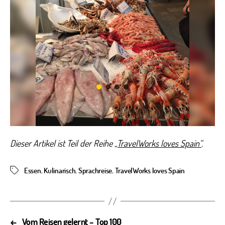
Dieser Artikel ist Teil der Reihe
„TravelWorks loves Spain“
.
Essen
,
Kulinarisch
,
Sprachreise
,
TravelWorks loves Spain
Schlagwörter
←
Vom Reisen gelernt – Top 100