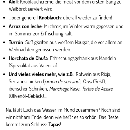
Aioli
: Knoblauchcreme, die meist vor dem ersten Gang zu
Weißbrot serviert wird.
…oder generell
Knoblauch
: überall wieder zu finden!
Arroz con leche
: Milchreis, im Winter warm gegessen und
im Sommer zur Erfrischung kalt.
Turrón
: Süßigkeiten aus weißem Nougat, die vor allem an
Weihnachten genossen werden.
Horchata de Chufa
: Erfrischungsgetränk aus Mandeln
(Spezialität aus Valencia).
Und vieles vieles mehr, wie z.B.
: Rotwein aus Rioja,
Serranoschinken (
jamón de serrano
),
Cava
(Sekt),
iberischer Schinken,
Manchego
Käse,
Tortas de Aceite
(Olivenöl-Gebäck)…
Na, läuft Euch das Wasser im Mund zusammen? Noch sind
wir nicht am Ende, denn wie heißt es so schön: Das Beste
kommt zum Schluss:
Tapas
!