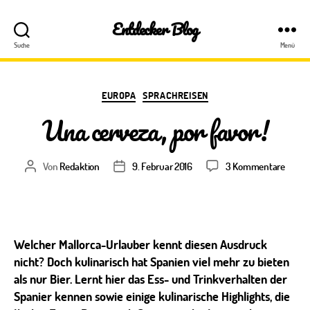
Entdecker Blog
Suche
Menü
Kategorien
EUROPA
SPRACHREISEN
Una cerveza, por favor!
zu
Von
Redaktion
9. Februar 2016
3 Kommentare
Beitragsautor
Veröffentlichungsdatum
Una
cervez
por
favor!
Welcher Mallorca-Urlauber kennt diesen Ausdruck
nicht? Doch kulinarisch hat Spanien viel mehr zu bieten
als nur Bier. Lernt hier das Ess- und Trinkverhalten der
Spanier kennen sowie einige kulinarische Highlights, die