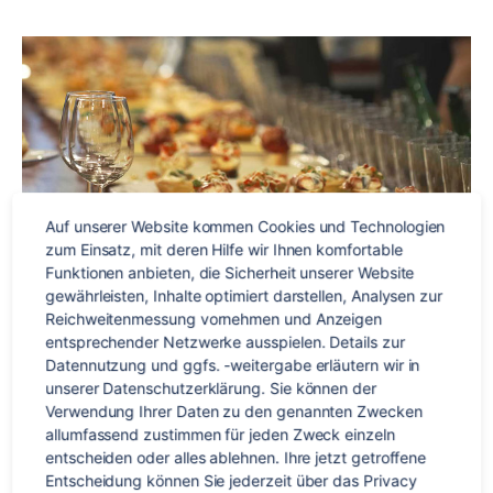
Auf unserer Website kommen Cookies und Technologien 
zum Einsatz, mit deren Hilfe wir Ihnen komfortable 
Funktionen anbieten, die Sicherheit unserer Website 
gewährleisten, Inhalte optimiert darstellen, Analysen zur 
Reichweitenmessung vornehmen und Anzeigen 
entsprechender Netzwerke ausspielen. Details zur 
Datennutzung und ggfs. -weitergabe erläutern wir in 
unserer Datenschutzerklärung. Sie können der 
Wer kennt sie nicht? Diese kleinen Snacks, die am liebsten
Verwendung Ihrer Daten zu den genannten Zwecken 
zu Wein oder Bier serviert werden. Kleinigkeiten wie Oliven,
allumfassend zustimmen für jeden Zweck einzeln 
Salzmandeln,
Chorizo
(scharfe spanische Wurst), frittierte
entscheiden oder alles ablehnen. Ihre jetzt getroffene 
Tintenfischringe (
calamares
) oder Sardellen (
boquerones
)
Entscheidung können Sie jederzeit über das Privacy 