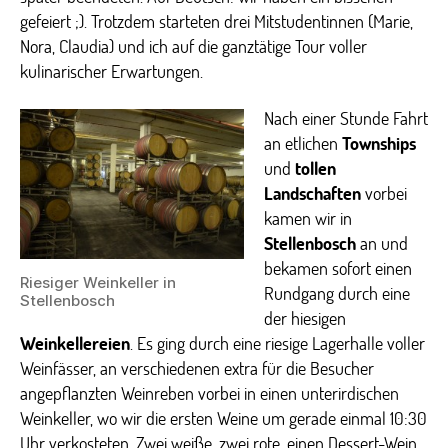
gefeiert ;). Trotzdem starteten drei Mitstudentinnen (Marie,
Nora, Claudia) und ich auf die ganztätige Tour voller
kulinarischer Erwartungen.
Nach einer Stunde Fahrt
an etlichen
Townships
und
tollen
Landschaften
vorbei
kamen wir in
Stellenbosch
an und
bekamen sofort einen
Riesiger Weinkeller in
Rundgang durch eine
Stellenbosch
der hiesigen
Weinkellereien
. Es ging durch eine riesige Lagerhalle voller
Weinfässer, an verschiedenen extra für die Besucher
angepflanzten Weinreben vorbei in einen unterirdischen
Weinkeller, wo wir die ersten Weine um gerade einmal 10:30
Uhr verkosteten. Zwei weiße, zwei rote, einen Dessert-Wein.