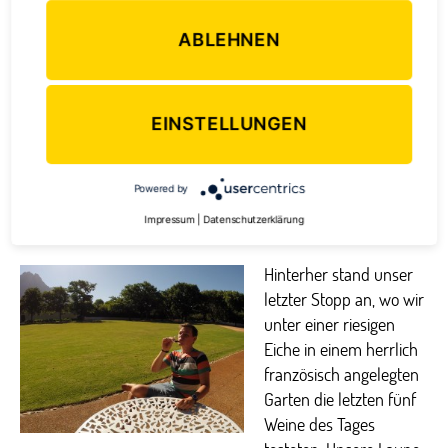
Käse und Wein in Franschhoek
ABLEHNEN
Nach einem kurzen Zwischenstopp zur
Champagner-
Verkostung
(Es war natürlich kein echter Champagner,
EINSTELLUNGEN
denn den kann man ja nur in Frankreich anbauen) auf
einem ebenfalls sehr schön angelegten Weingut ging es
weiter nach Franschhoek, wo wir kurz auf dem lokalen
Powered by
Samstagsmarkt
, auf dem es vor allem
Kunsthandwerk
zu
Impressum
|
Datenschutzerklärung
kaufen gab, eine Schlenderpause einlegten.
Hinterher stand unser
letzter Stopp an, wo wir
unter einer riesigen
Eiche in einem herrlich
französisch angelegten
Garten die letzten fünf
Weine des Tages