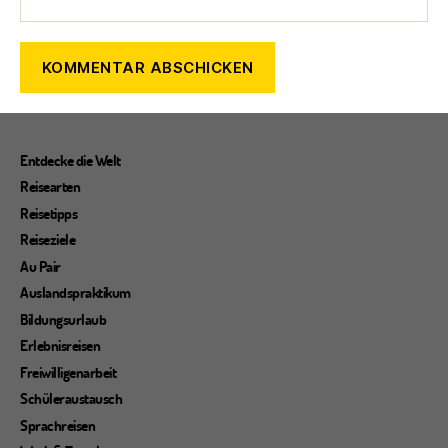
Entdecke die Welt
Reisearten
Reisetipps
Reiseziele
Au Pair
Auslandspraktikum
Bildungsurlaub
Erlebnisreisen
Freiwilligenarbeit
Schüleraustausch
Sprachreisen