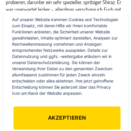
probieren, darunter ein sehr spezieller, spritziger Shiraz. Er
war unerwartet lecker – allerdings verschone ich Euch mit
so Sätzen wie „Er besaß leichte Noten von Brombeere und
Auf unserer Website kommen Cookies und Technologien 
Vanille, im Abgang bleibt ein Hauch von Tabak auf der
zum Einsatz, mit deren Hilfe wir Ihnen komfortable 
Zunge zurück.“, denn ich habe ehrlich gesagt wenig Ahnung
Funktionen anbieten, die Sicherheit unserer Website 
von Wein ;).
gewährleisten, Inhalte optimiert darstellen, Analysen zur 
Reichweitenmessung vornehmen und Anzeigen 
entsprechender Netzwerke ausspielen. Details zur 
Hier hatten wir von der
Datennutzung und ggfs. -weitergabe erläutern wir in 
Stimmung her den
unserer Datenschutzerklärung. Sie können der 
Höhepunkt. Ich denke,
Verwendung Ihrer Daten zu den genannten Zwecken 
das lag zu gleichen
allumfassend zustimmen für jeden Zweck einzeln 
Teilen an dem
entscheiden oder alles ablehnen. Ihre jetzt getroffene 
Entscheidung können Sie jederzeit über das Privacy 
wunderbaren Ort und
Icon am Rand der Website anpassen.
an dem für diese
Uhrzeit sehr
Ein Selfie vor dem Weinfeld
ungewöhnlichen, leicht
erhöhten Alkohol-Spiegel im Blut ;).
AKZEPTIEREN