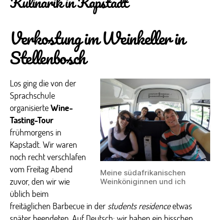
Kulinarik in Kapstadt
Verkostung im Weinkeller in
Stellenbosch
Los ging die von der
Sprachschule
organisierte
Wine-
Tasting-Tour
frühmorgens in
Kapstadt. Wir waren
noch recht verschlafen
vom Freitag Abend
Meine südafrikanischen
zuvor, den wir wie
Weinköniginnen und ich
üblich beim
freitäglichen Barbecue in der
students residence
etwas
später beendeten. Auf Deutsch: wir haben ein bisschen