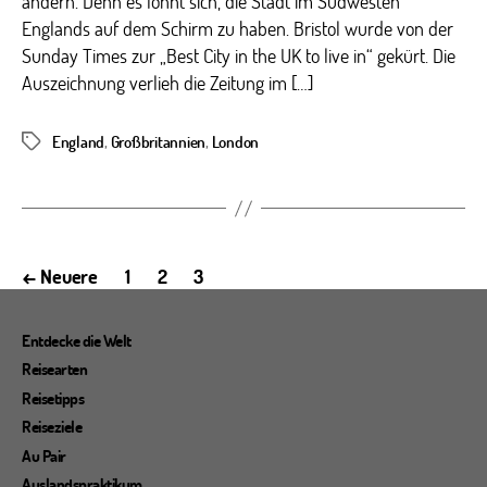
ändern. Denn es lohnt sich, die Stadt im Südwesten
Englands auf dem Schirm zu haben. Bristol wurde von der
Sunday Times zur „Best City in the UK to live in“ gekürt. Die
Auszeichnung verlieh die Zeitung im […]
England
,
Großbritannien
,
London
Schlagwörter
Seitennummerierung
←
Neuere
1
2
3
der
Beiträge
Entdecke die Welt
Reisearten
Reisetipps
Reiseziele
Au Pair
Auslandspraktikum