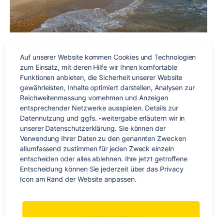
Auf unserer Website kommen Cookies und Technologien 
Für uns als Reiseveranstalter ist es immer wichtig zu wissen,
zum Einsatz, mit deren Hilfe wir Ihnen komfortable 
was unsere Teilnehmer vor Ort in unseren verschiedenen
Funktionen anbieten, die Sicherheit unserer Website 
Programmen erwartet: Egal, ob sie eine Sprachreise oder
gewährleisten, Inhalte optimiert darstellen, Analysen zur 
Work & Travel mit uns machen. Deswegen besuchen wir
Reichweitenmessung vornehmen und Anzeigen 
entsprechender Netzwerke ausspielen. Details zur 
regelmäßig unsere Partner im Ausland und schauen uns
Datennutzung und ggfs. -weitergabe erläutern wir in 
vor Ort alles ganz genau an. Sandra arbeitet seit 3,5 Jahren
unserer Datenschutzerklärung. Sie können der 
im […]
Verwendung Ihrer Daten zu den genannten Zwecken 
allumfassend zustimmen für jeden Zweck einzeln 
entscheiden oder alles ablehnen. Ihre jetzt getroffene 
England
,
Englisch
,
Großbritannien
,
Sprachreise
,
Sprachschule
Schlagwörter
Entscheidung können Sie jederzeit über das Privacy 
Icon am Rand der Website anpassen.
Kategorien
EUROPA