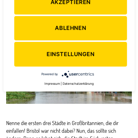
AKZEPTIEREN
„Best City in the UK to live
in“
ABLEHNEN
zu
Von
Kerstin Hedwig
25. März 2014
1 Kommentar
Beitragsautor
Veröffentlichungsdatum
„Best
City
EINSTELLUNGEN
in
the
UK
Powered by
to
Impressum
|
Datenschutzerklärung
live
in“
Nenne die ersten drei Städte in Großbritannien, die dir
einfallen! Bristol war nicht dabei? Nun, das sollte sich