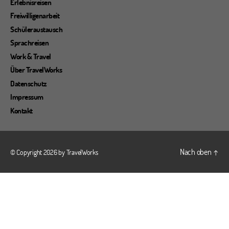
Erlebnisreisen
Freiwilligenarbeit
Schüleraustausch
Sprachreisen
Work & Travel
Über TravelWorks
Datenschutz
Impressum
Kontakt
Nach oben
↑
© Copyright 2026 by
TravelWorks