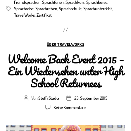
Fremdsprachen
,
Sprachferien
,
Sprachkurs
,
Sprachkurse
,
Sprachreise
,
Sprachreisen
,
Sprachschule
,
Sprachunterricht
,
Schlagwörter
TravelWorks
,
Zertifikat
Kategorien
ÜBER TRAVELWORKS
Welcome Back Event 2015 –
Ein Wiedersehen unter High
School Returnees
Von
Steffi Stadon
23. September 2015
Beitragsautor
Veröffentlichungsdatum
zu
Keine Kommentare
Welcome
Back
Event