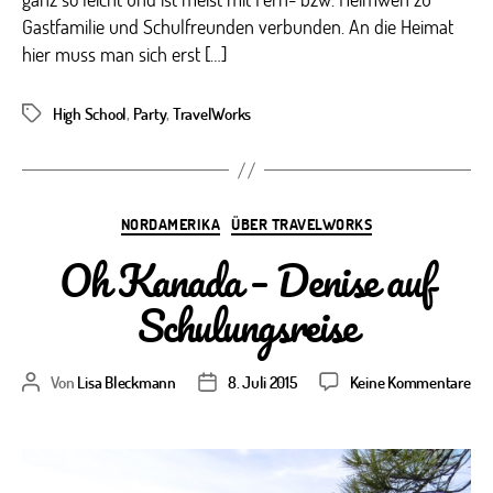
Gastfamilie und Schulfreunden verbunden. An die Heimat
hier muss man sich erst […]
High School
,
Party
,
TravelWorks
Schlagwörter
Kategorien
NORDAMERIKA
ÜBER TRAVELWORKS
Oh Kanada – Denise auf
Schulungsreise
zu
Von
Lisa Bleckmann
8. Juli 2015
Keine Kommentare
Beitragsautor
Veröffentlichungsdatum
Oh
Ka
–
Den