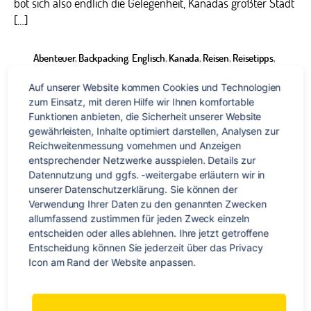
bot sich also endlich die Gelegenheit, Kanadas größter Stadt
[…]
Abenteuer
,
Backpacking
,
Englisch
,
Kanada
,
Reisen
,
Reisetipps
,
Sprachreise
,
Sprachschule
,
Tipps
,
Toronto
,
TravelWorks
,
Schlagwörter
TravelWorks loves Canada
Auf unserer Website kommen Cookies und Technologien 
zum Einsatz, mit deren Hilfe wir Ihnen komfortable 
Funktionen anbieten, die Sicherheit unserer Website 
gewährleisten, Inhalte optimiert darstellen, Analysen zur 
Reichweitenmessung vornehmen und Anzeigen 
Kategorien
EUROPA
ÜBER TRAVELWORKS
entsprechender Netzwerke ausspielen. Details zur 
Datennutzung und ggfs. -weitergabe erläutern wir in 
Der Travelling Classroom zu
unserer Datenschutzerklärung. Sie können der 
Verwendung Ihrer Daten zu den genannten Zwecken 
Gast in Münster!
allumfassend zustimmen für jeden Zweck einzeln 
entscheiden oder alles ablehnen. Ihre jetzt getroffene 
Entscheidung können Sie jederzeit über das Privacy 
zu
Von
Nils Gajewski
26. April 2017
Keine Kommentare
Beitragsautor
Veröffentlichungsdatum
Icon am Rand der Website anpassen.
Der
Trav
Cla