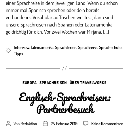
einer Sprachreise in dem jeweiligen Land. Wenn du schon
immer mal Spanisch sprechen oder dein bereits
vorhandenes Vokabular auffrischen wolltest, dann sind
unsere Sprachreisen nach Spanien oder Lateinamerika
goldrichtig für dich. Vor zwei Wochen war Mirjana, […]
Interview
,
lateinamerika
,
Sprachferien
,
Sprachreise
,
Sprachschule
,
Schlagwörter
Tipps
Kategorien
EUROPA
SPRACHREISEN
ÜBER TRAVELWORKS
Englisch-Sprachreisen:
Partnerbesuch
zu
Von
Redaktion
25. Februar 2019
Keine Kommentare
Beitragsautor
Veröffentlichungsdatum