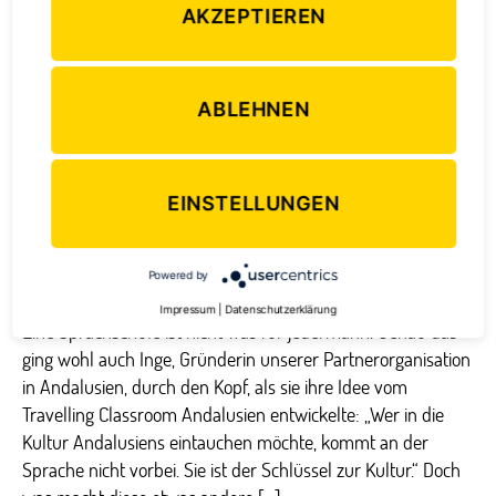
zu
AKZEPTIEREN
Gas
in
Mün
ABLEHNEN
EINSTELLUNGEN
Powered by
Impressum
|
Datenschutzerklärung
Eine Sprachschule ist nicht was für jedermann. Genau das
ging wohl auch Inge, Gründerin unserer Partnerorganisation
in Andalusien, durch den Kopf, als sie ihre Idee vom
Travelling Classroom Andalusien entwickelte: „Wer in die
Kultur Andalusiens eintauchen möchte, kommt an der
Sprache nicht vorbei. Sie ist der Schlüssel zur Kultur.“ Doch