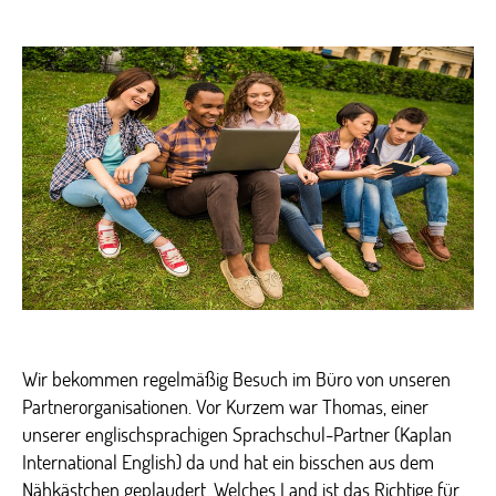
Eng
Spr
Par
Wir bekommen regelmäßig Besuch im Büro von unseren
Partnerorganisationen. Vor Kurzem war Thomas, einer
unserer englischsprachigen Sprachschul-Partner (Kaplan
International English) da und hat ein bisschen aus dem
Nähkästchen geplaudert. Welches Land ist das Richtige für