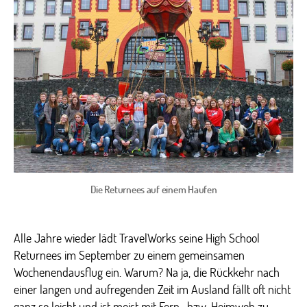
2015
–
Ein
Wiedersehen
unter
High
School
Returnees
Die Returnees auf einem Haufen
Alle Jahre wieder lädt TravelWorks seine High School
Returnees im September zu einem gemeinsamen
Wochenendausflug ein. Warum? Na ja, die Rückkehr nach
einer langen und aufregenden Zeit im Ausland fällt oft nicht
ganz so leicht und ist meist mit Fern- bzw. Heimweh zu