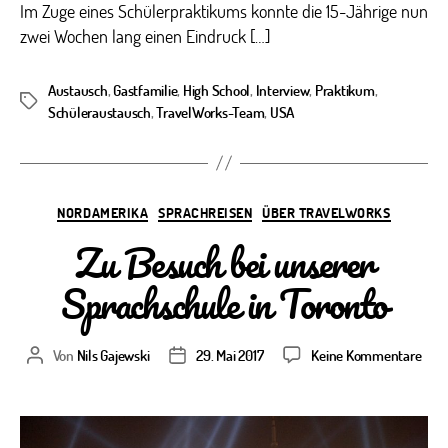
Im Zuge eines Schülerpraktikums konnte die 15-Jährige nun
zwei Wochen lang einen Eindruck […]
Austausch
,
Gastfamilie
,
High School
,
Interview
,
Praktikum
,
Schlagwörter
Schüleraustausch
,
TravelWorks-Team
,
USA
Kategorien
NORDAMERIKA
SPRACHREISEN
ÜBER TRAVELWORKS
Zu Besuch bei unserer
Sprachschule in Toronto
zu
Von
Nils Gajewski
29. Mai 2017
Keine Kommentare
Beitragsautor
Veröffentlichungsdatum
Zu
Besu
bei
unse