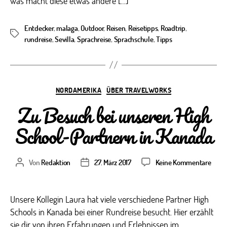
was macht diese etwas andere […]
Entdecker
,
malaga
,
Outdoor
,
Reisen
,
Reisetipps
,
Roadtrip
,
Schlagwörter
rundreise
,
Sevilla
,
Sprachreise
,
Sprachschule
,
Tipps
Kategorien
NORDAMERIKA
ÜBER TRAVELWORKS
Zu Besuch bei unseren High
School-Partnern in Kanada
zu
Von
Redaktion
27. März 2017
Keine Kommentare
Beitragsautor
Veröffentlichungsdatum
Zu
Besu
bei
Unsere Kollegin Laura hat viele verschiedene Partner High
unse
Schools in Kanada bei einer Rundreise besucht. Hier erzählt
High
sie dir von ihren Erfahrungen und Erlebnissen im