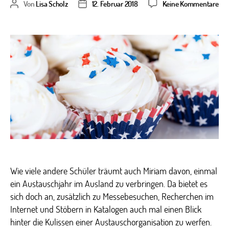
zu
Von
Lisa Scholz
12. Februar 2018
Keine Kommentare
Beitragsautor
Veröffentlichungsdatum
Mir
Sch
bei
Tra
Wie viele andere Schüler träumt auch Miriam davon, einmal
ein Austauschjahr im Ausland zu verbringen. Da bietet es
sich doch an, zusätzlich zu Messebesuchen, Recherchen im
Internet und Stöbern in Katalogen auch mal einen Blick
hinter die Kulissen einer Austauschorganisation zu werfen.