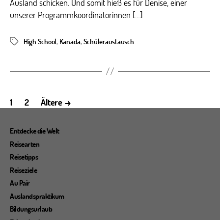
Ausland schicken. Und somit hieß es für Denise, einer
unserer Programmkoordinatorinnen […]
High School
,
Kanada
,
Schüleraustausch
Schlagwörter
Seitennummerierung
1
2
Ältere
→
der
Beiträge
Entdecke die Welt
Reisearten
Reisetipps
Reiseziele
Au Pair
Auslandspraktikum
Bildungsurlaub