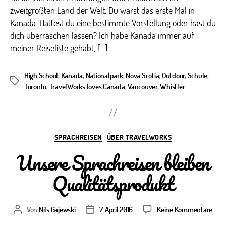
Schoo
zweitgrößten Land der Welt. Du warst das erste Mal in
Partn
Kanada. Hattest du eine bestimmte Vorstellung oder hast du
in
dich überraschen lassen? Ich habe Kanada immer auf
Kana
meiner Reiseliste gehabt, […]
High School
,
Kanada
,
Nationalpark
,
Nova Scotia
,
Outdoor
,
Schule
,
Schlagwörter
Toronto
,
TravelWorks loves Canada
,
Vancouver
,
Whistler
Kategorien
SPRACHREISEN
ÜBER TRAVELWORKS
Unsere Sprachreisen bleiben
Qualitätsprodukt
zu
Von
Nils Gajewski
7. April 2016
Keine Kommentare
Beitragsautor
Veröffentlichungsdatum
Unse