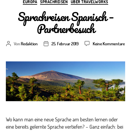
Kategorien
EUROPA
SPRACHREISEN
ÜBER TRAVELWORKS
Sprachreisen Spanisch –
Partnerbesuch
zu
Von
Redaktion
25. Februar 2019
Keine Kommentare
Beitragsautor
Veröffentlichungsdatum
Spr
Spa
–
Par
Wo kann man eine neue Sprache am besten lernen oder
eine bereits gelernte Sprache vertiefen? – Ganz einfach: bei