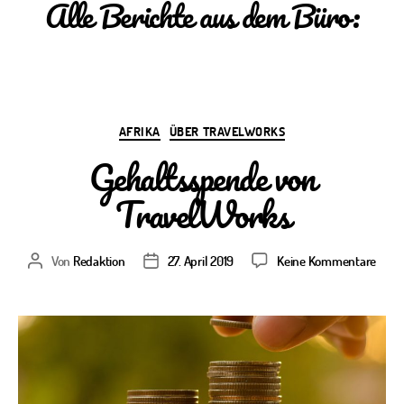
Alle Berichte aus dem Büro:
Kategorien
AFRIKA
ÜBER TRAVELWORKS
Gehaltsspende von
TravelWorks
zu
Von
Redaktion
27. April 2019
Keine Kommentare
Beitragsautor
Veröffentlichungsdatum
Geha
von
Trav