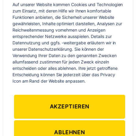
Auf unserer Website kommen Cookies und Technologien 
zum Einsatz, mit deren Hilfe wir Ihnen komfortable 
Funktionen anbieten, die Sicherheit unserer Website 
gewährleisten, Inhalte optimiert darstellen, Analysen zur 
Reichweitenmessung vornehmen und Anzeigen 
entsprechender Netzwerke ausspielen. Details zur 
Datennutzung und ggfs. -weitergabe erläutern wir in 
unserer Datenschutzerklärung. Sie können der 
Verwendung Ihrer Daten zu den genannten Zwecken 
allumfassend zustimmen für jeden Zweck einzeln 
Nie wieder mühselig Kosten ausrechnen. Splitwise
entscheiden oder alles ablehnen. Ihre jetzt getroffene 
ermöglicht es dir und deinen Reisebegleitern, Kosten ganz
einfach aufzuteilen.
Entscheidung können Sie jederzeit über das Privacy 
Icon am Rand der Website anpassen.
Culture Trip – Die besten lokalen
Erlebnisse
AKZEPTIEREN
Culture Trip ist eine großartige App für alle, die auf ihren
Reisen authentische und einzigartige Erlebnisse suchen. Die
ABLEHNEN
App bietet Empfehlungen für Sehenswürdigkeiten,