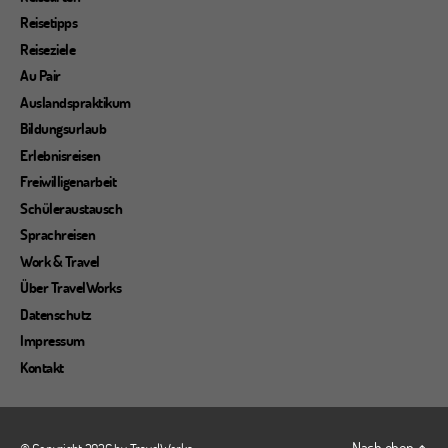
Reisetipps
Reiseziele
Au Pair
Auslandspraktikum
Bildungsurlaub
Erlebnisreisen
Freiwilligenarbeit
Schüleraustausch
Sprachreisen
Work & Travel
Über TravelWorks
Datenschutz
Impressum
Kontakt
Nach oben
↑